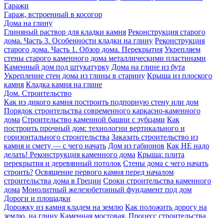
Гаражи
Гараж, встроенный в косогор
Дома на глину
Глиняный раствор для кладки камня
Реконструкция старого
дома. Часть 3. Особенности кладки на глину
Реконструкция
старого дома. Часть 1. Обзор дома. Перекрытия
Укрепляем
стены старого каменного дома металлическими пластинами
Каменный дом под штукатурку
Дома на глине из бута
Укрепление стен дома из глины в старину
Крыша из плоского
камня
Кладка камня на глине
Дом. Строительство
Как из дикого камня построить подпорную стену или дом
Порядок строительства современного каркасно-каменного
дома
Строительство каменной башни с зубцами
Как
построить прочный дом: технологии вертикального и
горизонтального строительства
Заказать строительство из
камня и смету — с чего начать
Дом из габионов
Как НЕ надо
делать! Реконструкция каменного дома
Крыша: плита
перекрытия и деревянный потолок
Стены дома с чего начать
строить?
Освящение первого камня перед началом
строительства дома в Греции
Сроки строительства каменного
дома
Монолитный железобетонный фундамент под дом
Дороги и площадки
Дорожку из камня кладем на землю
Как положить дорогу на
землю, на глину
Каменная мостовая. Процесс строительства