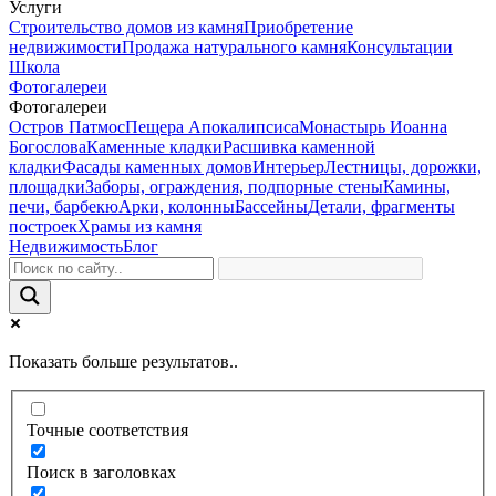
Услуги
Строительство домов из камня
Приобретение
недвижимости
Продажа натурального камня
Консультации
Школа
Фотогалереи
Фотогалереи
Остров Патмос
Пещера Апокалипсиса
Монастырь Иоанна
Богослова
Каменные кладки
Расшивка каменной
кладки
Фасады каменных домов
Интерьер
Лестницы, дорожки,
площадки
Заборы, ограждения, подпорные стены
Камины,
печи, барбекю
Арки, колонны
Бассейны
Детали, фрагменты
построек
Храмы из камня
Недвижимость
Блог
Показать больше результатов..
Точные соответствия
Поиск в заголовках