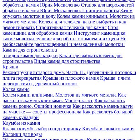
обработки камня Юрия Москаленко
Станок для шероховатой
обработки камня Юрия Москаленко. Принцип работы
Зачем
опускать молоток в воду
Колем камни клиньями. Молоток из
мягкого металла
Колеса для тележек: какие выбрать и как
ремонтировать
Строительная тележка для камня
Стол
каменщика для обработки камня
Инструмент каменщика:
какие молотки лучшие для работы с камнем и их цена
Не
выбрасывайте расплющенный и незакаленный молотки!
Камни для строительства
5 видов камня для кладки
Как и где выбрать камень для
строительства
Виды камня для строительства
Крыши
Реконструкция старого дома. Часть 11. Деревянный потолок и
плита перекрытия
Крыша из плоского камня
Крыша: плита
перекрытия и деревянный потолок
Колка камня
Колем камни клиньями. Молоток из мягкого металла
Как
расколоть камень клиньями. Мастер-класс
Как расколоть
камень ровно. Ошибки новичка
Как расколоть камень валун
на участке — советы профессионала
Как расколоть большой
камень кувалдой
Клумбы из камня
Кладка клумбы-забора под старинку
Клумба из дикого камня
Колонки для воды
Оформление камнем источников воды
Колонка из камня для