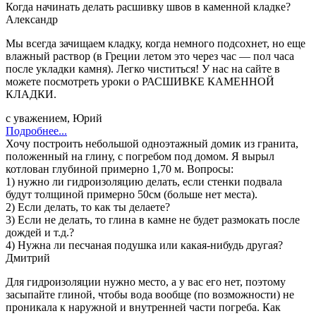
Когда начинать делать расшивку швов в каменной кладке?
Александр
Мы всегда зачищаем кладку, когда немного подсохнет, но еще
влажный раствор (в Греции летом это через час — пол часа
после укладки камня). Легко чиститься! У нас на сайте в
можете посмотреть уроки о РАСШИВКЕ КАМЕННОЙ
КЛАДКИ.
с уважением, Юрий
Подробнее...
Хочу построить небольшой одноэтажный домик из гранита,
положенный на глину, с погребом под домом. Я вырыл
котлован глубиной примерно 1,70 м. Вопросы:
1) нужно ли гидроизоляцию делать, если стенки подвала
будут толщиной примерно 50см (больше нет места).
2) Если делать, то как ты делаете?
3) Если не делать, то глина в камне не будет размокать после
дождей и т.д.?
4) Нужна ли песчаная подушка или какая-нибудь другая?
Дмитрий
Для гидроизоляции нужно место, а у вас его нет, поэтому
засыпайте глиной, чтобы вода вообще (по возможности) не
проникала к наружной и внутренней части погреба. Как