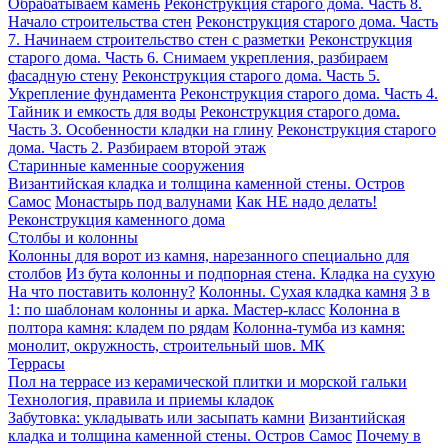
Обрабатываем камень
Реконструкция старого дома. Часть 8.
Начало строительства стен
Реконструкция старого дома. Часть
7. Начинаем строительство стен с разметки
Реконструкция
старого дома. Часть 6. Снимаем укрепления, разбираем
фасадную стену
Реконструкция старого дома. Часть 5.
Укрепление фундамента
Реконструкция старого дома. Часть 4.
Тайник и емкость для воды
Реконструкция старого дома.
Часть 3. Особенности кладки на глину
Реконструкция старого
дома. Часть 2. Разбираем второй этаж
Старинные каменные сооружения
Византийская кладка и толщина каменной стены. Остров
Самос
Монастырь под валунами
Как НЕ надо делать!
Реконструкция каменного дома
Столбы и колонны
Колонны для ворот из камня, нарезанного специально для
столбов
Из бута колонны и подпорная стена. Кладка на сухую
На что поставить колонну?
Колонны. Сухая кладка камня
3 в
1: по шаблонам колонны и арка. Мастер-класс
Колонна в
полтора камня: кладем по рядам
Колонна-тумба из камня:
монолит, окружность, строительный шов. МК
Террасы
Пол на террасе из керамической плитки и морской гальки
Технология, правила и приемы кладок
Забутовка: укладывать или засыпать камни
Византийская
кладка и толщина каменной стены. Остров Самос
Почему в