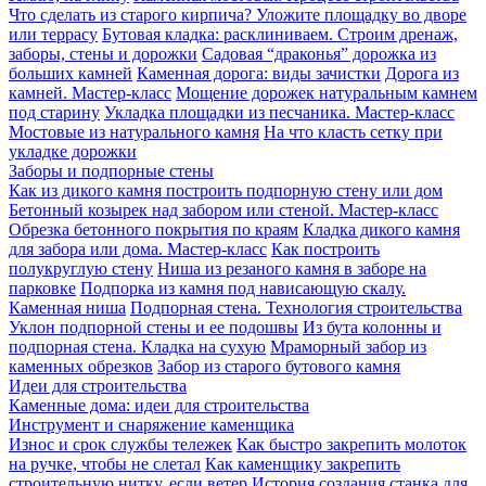
Что сделать из старого кирпича? Уложите площадку во дворе
или террасу
Бутовая кладка: расклиниваем. Строим дренаж,
заборы, стены и дорожки
Садовая “драконья” дорожка из
больших камней
Каменная дорога: виды зачистки
Дорога из
камней. Мастер-класс
Мощение дорожек натуральным камнем
под старину
Укладка площадки из песчаника. Мастер-класс
Мостовые из натурального камня
На что класть сетку при
укладке дорожки
Заборы и подпорные стены
Как из дикого камня построить подпорную стену или дом
Бетонный козырек над забором или стеной. Мастер-класс
Обрезка бетонного покрытия по краям
Кладка дикого камня
для забора или дома. Мастер-класс
Как построить
полукруглую стену
Ниша из резаного камня в заборе на
парковке
Подпорка из камня под нависающую скалу.
Каменная ниша
Подпорная стена. Технология строительства
Уклон подпорной стены и ее подошвы
Из бута колонны и
подпорная стена. Кладка на сухую
Мраморный забор из
каменных обрезков
Забор из старого бутового камня
Идеи для строительства
Каменные дома: идеи для строительства
Инструмент и снаряжение каменщика
Износ и срок службы тележек
Как быстро закрепить молоток
на ручке, чтобы не слетал
Как каменщику закрепить
строительную нитку, если ветер
История создания станка для