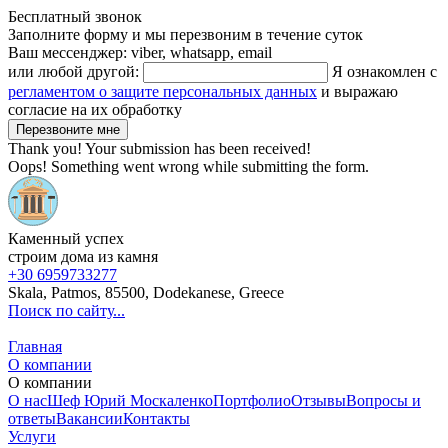
Бесплатный звонок
Заполните форму и мы перезвоним в течение суток
Ваш мессенджер: viber, whatsapp, email
или любой другой:
Я ознакомлен с
регламентом о защите персональных данных
и выражаю
согласие на их обработку
Thank you! Your submission has been received!
Oops! Something went wrong while submitting the form.
Каменный успех
строим дома из камня
+30 6959733277
Skala, Patmos, 85500, Dodekanese, Greece
Поиск по сайту...
Главная
О компании
О компании
О нас
Шеф Юрий Москаленко
Портфолио
Отзывы
Вопросы и
ответы
Вакансии
Контакты
Услуги