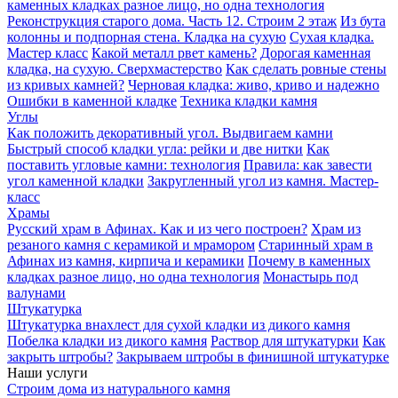
каменных кладках разное лицо, но одна технология
Реконструкция старого дома. Часть 12. Строим 2 этаж
Из бута
колонны и подпорная стена. Кладка на сухую
Сухая кладка.
Мастер класс
Какой металл рвет камень?
Дорогая каменная
кладка, на сухую. Сверхмастерство
Как сделать ровные стены
из кривых камней?
Черновая кладка: живо, криво и надежно
Ошибки в каменной кладке
Техника кладки камня
Углы
Как положить декоративный угол. Выдвигаем камни
Быстрый способ кладки угла: рейки и две нитки
Как
поставить угловые камни: технология
Правила: как завести
угол каменной кладки
Закругленный угол из камня. Мастер-
класс
Храмы
Русский храм в Афинах. Как и из чего построен?
Храм из
резаного камня c керамикой и мрамором
Старинный храм в
Афинах из камня, кирпича и керамики
Почему в каменных
кладках разное лицо, но одна технология
Монастырь под
валунами
Штукатурка
Штукатурка внахлест для сухой кладки из дикого камня
Побелка кладки из дикого камня
Раствор для штукатурки
Как
закрыть штробы?
Закрываем штробы в финишной штукатурке
Наши услуги
Строим дома из натурального камня