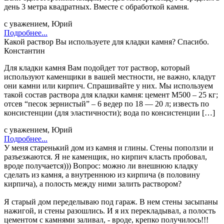
день 3 метра квадратных. Вместе с обработкой камня.
с уважением, Юрий
Подробнее...
Какой раствор Вы используете для кладки камня? Спасибо.
Константин
Для кладки камня Вам подойдет тот раствор, который
используют каменщики в вашей местности, не важно, кладут
они камни или кирпич. Спрашивайте у них. Мы используем
такой состав раствора для кладки камня: цемент М500 – 25 кг;
отсев “песок зернистый” – 6 ведер по 18 — 20 л; известь по
консистенции (для эластичности); вода по консистенции […]
с уважением, Юрий
Подробнее...
У меня старенький дом из камня и глины. Стены поползли и
разъезжаются. Я не каменщик, но кирпич класть пробовал,
вроде получается))) Вопрос: можно ли внешнюю кладку
сделать из камня, а внутреннюю из кирпича (в половину
кирпича), а полость между ними залить раствором?
Я старый дом переделываю под гараж. В нем стены засыпаны
нажигой, и стены разошлись. И я их перекладывал, а полость
цементом с камнями заливал, - вроде, крепко получилось!!!