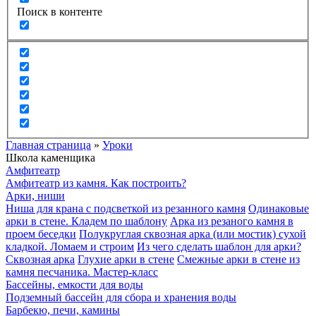
Поиск в контенте
Главная страница
»
Уроки
Школа каменщика
Амфитеатр
Амфитеатр из камня. Как построить?
Арки, ниши
Ниша для крана с подсветкой из резанного камня
Одинаковые
арки в стене. Кладем по шаблону
Арка из резаного камня в
проем беседки
Полукруглая сквозная арка (или мостик) сухой
кладкой. Ломаем и строим
Из чего сделать шаблон для арки?
Сквозная арка
Глухие арки в стене
Смежные арки в стене из
камня песчаника. Мастер-класс
Бассейны, емкости для воды
Подземный бассейн для сбора и хранения воды
Барбекю, печи, камины