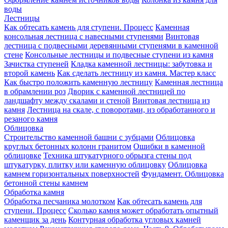
воды
Лестницы
Как обтесать камень для ступени. Процесс
Каменная
консольная лестница с навесными ступенями
Винтовая
лестница с подвесными деревянными ступенями в каменной
стене
Консольные лестницы и подвесные ступени из камня
Зачистка ступеней
Кладка каменной лестницы: забутовка и
второй камень
Как сделать лестницу из камня. Мастер класс
Как быстро положить каменную лестницу
Каменная лестница
в обрамлении роз
Дворик с каменной лестницей по
ландшафту между скалами и стеной
Винтовая лестница из
камня
Лестница на скале, с поворотами, из обработанного и
резаного камня
Облицовка
Строительство каменной башни с зубцами
Облицовка
круглых бетонных колонн гранитом
Ошибки в каменной
облицовке
Техника штукатурного обрызга стены под
штукатурку, плитку или каменную облицовку
Облицовка
камнем горизонтальных поверхностей
Фундамент. Облицовка
бетонной стены камнем
Обработка камня
Обработка песчаника молотком
Как обтесать камень для
ступени. Процесс
Сколько камня может обработать опытный
каменщик за день
Контурная обработка угловых камней