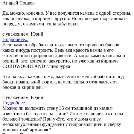
Андрей Соцков
Да, можно, конечно. У вас получится камень с одной стороны,
как опалубка, а кирпич с другой. Но лучше раствор заливать
по рядам, с камнями, типа забутовки.
с уважением, Юрий
Подробнее...
Если камень обрабатывать идеально, то проще из блоков
каких-нибудь построить. Ведь вся красота камня в его
естественной природной дикости. А когда камень идеально
ровный, это, конечно, аккуратно, но уже как из кирпича.
CORDWOODLAND глиночурка
Это на вкус каждого. Но, даже если камень обработать под
блоки правильной формы, камень сильно отличается от
блоков и кирпичей.
с уважением, Юрий
Подробнее...
Можно ли выложить стену 35 см толщиной из камня-
известняка без пустот на глине? Или же надо делать стены
большей толщены? При учёте, что у дома снизу
мелкозагубленный фундамент с гидроизоляцией и сверху
монолитный армопояс?