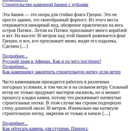
Строительство каменной башни с зубцами
Эта башня — это опора для стойки флага Греции. Это не
просто здание, это своеобразный форпост. Из этого места
открывается шикарный вид, обозрение практически на весь
остров Патмос. Летом на Патмос приплывает много кораблей
и яхт. На высоте 30 метров над этой башней развевается флаг
Греции, и все, кто проплывает мимо, видят его издалека.
Сделана […]
Подробнее...
Русский храм в Афинах. Как и из чего построен?
Подробнее...
Как каменщику закрепить строительную нитку, если ветер
Часто каменщикам приходится работать в различных
погодных условиях, в том числе и на сильном ветру. Сильный
ветер не только продувает мастеров насквозь, но и мешает
процессу кладки камня, потому что раскачивает натянутые
строительные нитки. В этом случае мы строим подпорную
стену длинной около 30 метров. Изначально мы натянули
строительную нитку, закрепив ее только в начале […]
Подробнее...
Как обтесать камень для ступени. Процесс