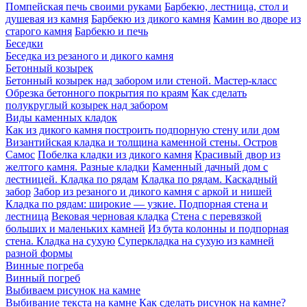
Помпейская печь своими руками
Барбекю, лестница, стол и
душевая из камня
Барбекю из дикого камня
Камин во дворе из
старого камня
Барбекю и печь
Беседки
Беседка из резаного и дикого камня
Бетонный козырек
Бетонный козырек над забором или стеной. Мастер-класс
Обрезка бетонного покрытия по краям
Как сделать
полукруглый козырек над забором
Виды каменных кладок
Как из дикого камня построить подпорную стену или дом
Византийская кладка и толщина каменной стены. Остров
Самос
Побелка кладки из дикого камня
Красивый двор из
желтого камня. Разные кладки
Каменный дачный дом с
лестницей. Кладка по рядам
Кладка по рядам. Каскадный
забор
Забор из резаного и дикого камня с аркой и нишей
Кладка по рядам: широкие — узкие. Подпорная стена и
лестница
Вековая черновая кладка
Стена с перевязкой
больших и маленьких камней
Из бута колонны и подпорная
стена. Кладка на сухую
Суперкладка на сухую из камней
разной формы
Винные погреба
Винный погреб
Выбиваем рисунок на камне
Выбивание текста на камне
Как сделать рисунок на камне?