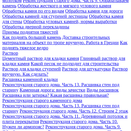
молотком
Реконструкция старого дома. Часть 9. Обрабатываем
камень
Обработка жесткого и мягкого углового камня
Обработка камня по его видам
Обработка камня для дороги
Обработка камней для ступеней лестницы
Обработка камня
для стены
Обработка угловых камней, нормы выработки
Обработка дверной перекладины
Приемы поднятия тяжестей
Как поднять большой камень
Доставка строительных
материалов на объект по тропе вручную. Работа в Греции
Как
поднять тяжелое ведро
Раствор
Цементный раствор для кладки камня
Глиняный раствор для
кладки камня
Какой песок не подходит для строительства
Раствор для кладки ступеней
Раствор для штукатурки
Раствор
вручную. Как сделать?
Расшивка каменной кладки
Реконструкция старого дома. Часть 13. Расшивка стен под
старину
Каменная дорога: виды зачистки
Виды расшивок
Расшивка или затирка? Какая расшивка правильная?
Реконструкция старого каменного дома
Реконструкция старого дома. Часть 13. Расшивка стен под
старину
Реконструкция старого дома. Часть 12. Строим 2 этаж
Реконструкция старого дома. Часть 11. Деревянный потолок и
плита перекрытия
Реконструкция старого дома. Часть 10.
Нужен ли армопояс?
Реконструкция старого дома. Часть 9.