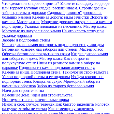
Что сделать из старого кирпича? Уложите площадку во дворе
или террасу
Бутовая кладка: расклиниваем. Строим дренаж,
заборы, стены и дорожки
Садовая “драконья” дорожка из
больших камней
Каменная дорога: виды зачистки
Дорога из
камней. Мастер-класс
Мощение дорожек натуральным камнем
под старину
Укладка площадки из песчаника. Мастер-класс
Мостовые из натурального камня
На что класть сетку при
укладке дорожки
Заборы и подпорные стены
Как из дикого камня построить подпорную стену или дом
Бетонный козырек над забором или стеной. Мастер-класс
Обрезка бетонного покрытия по краям
Кладка дикого камня
для забора или дома. Мастер-класс
Как построить
полукруглую стену
Ниша из резаного камня в заборе на
парковке
Подпорка из камня под нависающую скалу.
Каменная ниша
Подпорная стена. Технология строительства
Уклон подпорной стены и ее подошвы
Из бута колонны и
подпорная стена. Кладка на сухую
Мраморный забор из
каменных обрезков
Забор из старого бутового камня
Идеи для строительства
Каменные дома: идеи для строительства
Инструмент и снаряжение каменщика
Износ и срок службы тележек
Как быстро закрепить молоток
на ручке, чтобы не слетал
Как каменщику закрепить
строительную нитку, если ветер
История создания станка для