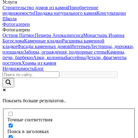
Услуги
Строительство домов из камня
Приобретение
недвижимости
Продажа натурального камня
Консультации
Школа
Фотогалереи
Фотогалереи
Остров Патмос
Пещера Апокалипсиса
Монастырь Иоанна
Богослова
Каменные кладки
Расшивка каменной
кладки
Фасады каменных домов
Интерьер
Лестницы, дорожки,
площадки
Заборы, ограждения, подпорные стены
Камины,
печи, барбекю
Арки, колонны
Бассейны
Детали, фрагменты
построек
Храмы из камня
Недвижимость
Блог
Показать больше результатов..
Точные соответствия
Поиск в заголовках