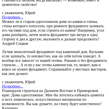
становится липким, когда высыхает — возможно, имеет и
цементное свойство!
с уважением, Юрий
Подробнее...
Можно ли в старом одноэтажном доме из камня и глины,
стены которого поползли, при ремонте фундамента заливать
его частями под дом, если строить из камня? Например, угол
дома разобрать, затем залить фундамент три метра в одну
сторону и два в другую, выложить и дальше продолжить?
Андрей Соцков
Лучше монолитный фундамент под каменный дом. Кусками
если заливать, то неизвестно, как он себя потом поведет. А
вообще все зависит от вашей почвы. Раньше и без фундамента
строили… А если у вас почва каменистая, то, может, вам и
вовсе не нужен фундамент. Спрашивайте у местных мастеров,
как они делают.
с уважением, Юрий
Подробнее...
Планируем строиться на Дальнем Востоке в Приморском
крае. Дома одноэтажные. Мне бы хотелось избежать цемента
и всех химических, искусственных материалов по
возможности. Вы как думаете, на глину будет качественно?
Катерина