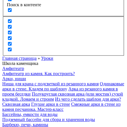
Поиск в контенте
Главная страница
»
Уроки
Школа каменщика
Амфитеатр
Амфитеатр из камня. Как построить?
Арки, ниши
Ниша для крана с подсветкой из резанного камня
Одинаковые
арки в стене. Кладем по шаблону
Арка из резаного камня в
проем беседки
Полукруглая сквозная арка (или мостик) сухой
кладкой. Ломаем и строим
Из чего сделать шаблон для арки?
Сквозная арка
Глухие арки в стене
Смежные арки в стене из
камня песчаника. Мастер-класс
Бассейны, емкости для воды
Подземный бассейн для сбора и хранения воды
Барбекю, печи, камины