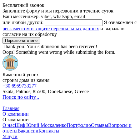
Бесплатный звонок
Заполните форму и мы перезвоним в течение суток
Ваш мессенджер: viber, whatsapp, email
или любой другой:
Я ознакомлен с
регламентом о защите персональных данных
и выражаю
согласие на их обработку
Thank you! Your submission has been received!
Oops! Something went wrong while submitting the form.
Каменный успех
строим дома из камня
+30 6959733277
Skala, Patmos, 85500, Dodekanese, Greece
Поиск по сайту...
Главная
О компании
О компании
О нас
Шеф Юрий Москаленко
Портфолио
Отзывы
Вопросы и
ответы
Вакансии
Контакты
Услуги