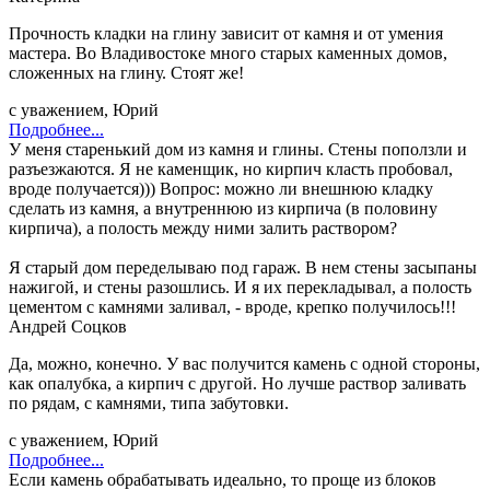
Прочность кладки на глину зависит от камня и от умения
мастера. Во Владивостоке много старых каменных домов,
сложенных на глину. Стоят же!
с уважением, Юрий
Подробнее...
У меня старенький дом из камня и глины. Стены поползли и
разъезжаются. Я не каменщик, но кирпич класть пробовал,
вроде получается))) Вопрос: можно ли внешнюю кладку
сделать из камня, а внутреннюю из кирпича (в половину
кирпича), а полость между ними залить раствором?
Я старый дом переделываю под гараж. В нем стены засыпаны
нажигой, и стены разошлись. И я их перекладывал, а полость
цементом с камнями заливал, - вроде, крепко получилось!!!
Андрей Соцков
Да, можно, конечно. У вас получится камень с одной стороны,
как опалубка, а кирпич с другой. Но лучше раствор заливать
по рядам, с камнями, типа забутовки.
с уважением, Юрий
Подробнее...
Если камень обрабатывать идеально, то проще из блоков