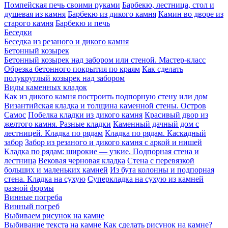
Помпейская печь своими руками
Барбекю, лестница, стол и
душевая из камня
Барбекю из дикого камня
Камин во дворе из
старого камня
Барбекю и печь
Беседки
Беседка из резаного и дикого камня
Бетонный козырек
Бетонный козырек над забором или стеной. Мастер-класс
Обрезка бетонного покрытия по краям
Как сделать
полукруглый козырек над забором
Виды каменных кладок
Как из дикого камня построить подпорную стену или дом
Византийская кладка и толщина каменной стены. Остров
Самос
Побелка кладки из дикого камня
Красивый двор из
желтого камня. Разные кладки
Каменный дачный дом с
лестницей. Кладка по рядам
Кладка по рядам. Каскадный
забор
Забор из резаного и дикого камня с аркой и нишей
Кладка по рядам: широкие — узкие. Подпорная стена и
лестница
Вековая черновая кладка
Стена с перевязкой
больших и маленьких камней
Из бута колонны и подпорная
стена. Кладка на сухую
Суперкладка на сухую из камней
разной формы
Винные погреба
Винный погреб
Выбиваем рисунок на камне
Выбивание текста на камне
Как сделать рисунок на камне?