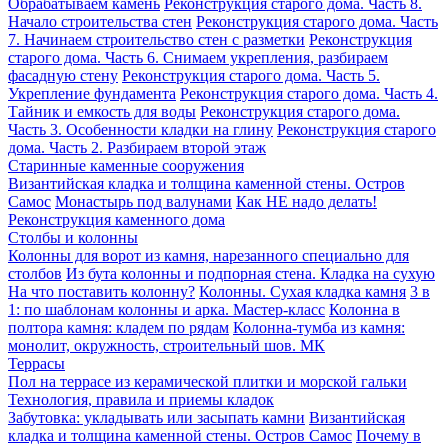
Обрабатываем камень
Реконструкция старого дома. Часть 8.
Начало строительства стен
Реконструкция старого дома. Часть
7. Начинаем строительство стен с разметки
Реконструкция
старого дома. Часть 6. Снимаем укрепления, разбираем
фасадную стену
Реконструкция старого дома. Часть 5.
Укрепление фундамента
Реконструкция старого дома. Часть 4.
Тайник и емкость для воды
Реконструкция старого дома.
Часть 3. Особенности кладки на глину
Реконструкция старого
дома. Часть 2. Разбираем второй этаж
Старинные каменные сооружения
Византийская кладка и толщина каменной стены. Остров
Самос
Монастырь под валунами
Как НЕ надо делать!
Реконструкция каменного дома
Столбы и колонны
Колонны для ворот из камня, нарезанного специально для
столбов
Из бута колонны и подпорная стена. Кладка на сухую
На что поставить колонну?
Колонны. Сухая кладка камня
3 в
1: по шаблонам колонны и арка. Мастер-класс
Колонна в
полтора камня: кладем по рядам
Колонна-тумба из камня:
монолит, окружность, строительный шов. МК
Террасы
Пол на террасе из керамической плитки и морской гальки
Технология, правила и приемы кладок
Забутовка: укладывать или засыпать камни
Византийская
кладка и толщина каменной стены. Остров Самос
Почему в