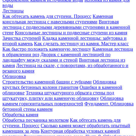
воды
Лестницы
Как обтесать камень для ступени. Процесс
Каменная
консольная лестница с навесными ступенями
Винтовая
лестница с подвесными деревянными ступенями в каменной
стене
Консольные лестницы и подвесные ступени из камня
Зачистка ступеней
Кладка каменной лестницы: забутовка и
второй камень
Как сделать лестницу из камня. Мастер класс
Как быстро положить каменную лестницу
Каменная лестница
в обрамлении роз
Дворик с каменной лестницей по
ландшафту между скалами и стеной
Винтовая лестница из
камня
Лестница на скале, с поворотами, из обработанного и
резаного камня
Облицовка
Строительство каменной башни с зубцами
Облицовка
круглых бетонных колонн гранитом
Ошибки в каменной
облицовке
Техника штукатурного обрызга стены под
штукатурку, плитку или каменную облицовку
Облицовка
камнем горизонтальных поверхностей
Фундамент. Облицовка
бетонной стены камнем
Обработка камня
Обработка песчаника молотком
Как обтесать камень для
ступени. Процесс
Сколько камня может обработать опытный
каменщик за день
Контурная обработка угловых камней