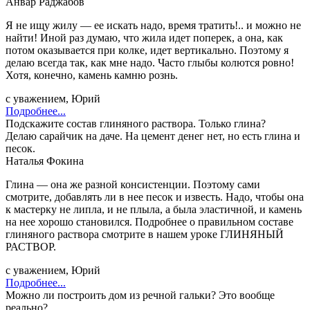
Анвар Раджабов
Я не ищу жилу — ее искать надо, время тратить!.. и можно не
найти! Иной раз думаю, что жила идет поперек, а она, как
потом оказывается при колке, идет вертикально. Поэтому я
делаю всегда так, как мне надо. Часто глыбы колются ровно!
Хотя, конечно, камень камню рознь.
с уважением, Юрий
Подробнее...
Подскажите состав глиняного раствора. Только глина?
Делаю сарайчик на даче. На цемент денег нет, но есть глина и
песок.
Наталья Фокина
Глина — она же разной консистенции. Поэтому сами
смотрите, добавлять ли в нее песок и известь. Надо, чтобы она
к мастерку не липла, и не плыла, а была эластичной, и камень
на нее хорошо становился. Подробнее о правильном составе
глиняного раствора смотрите в нашем уроке ГЛИНЯНЫЙ
РАСТВОР.
с уважением, Юрий
Подробнее...
Можно ли построить дом из речной гальки? Это вообще
реально?