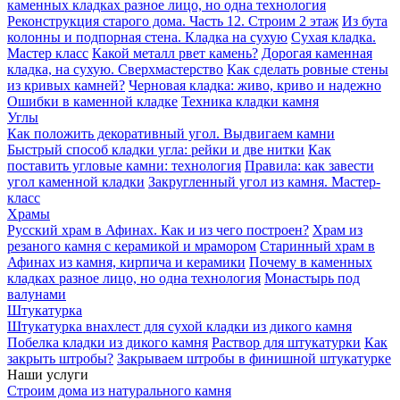
каменных кладках разное лицо, но одна технология
Реконструкция старого дома. Часть 12. Строим 2 этаж
Из бута
колонны и подпорная стена. Кладка на сухую
Сухая кладка.
Мастер класс
Какой металл рвет камень?
Дорогая каменная
кладка, на сухую. Сверхмастерство
Как сделать ровные стены
из кривых камней?
Черновая кладка: живо, криво и надежно
Ошибки в каменной кладке
Техника кладки камня
Углы
Как положить декоративный угол. Выдвигаем камни
Быстрый способ кладки угла: рейки и две нитки
Как
поставить угловые камни: технология
Правила: как завести
угол каменной кладки
Закругленный угол из камня. Мастер-
класс
Храмы
Русский храм в Афинах. Как и из чего построен?
Храм из
резаного камня c керамикой и мрамором
Старинный храм в
Афинах из камня, кирпича и керамики
Почему в каменных
кладках разное лицо, но одна технология
Монастырь под
валунами
Штукатурка
Штукатурка внахлест для сухой кладки из дикого камня
Побелка кладки из дикого камня
Раствор для штукатурки
Как
закрыть штробы?
Закрываем штробы в финишной штукатурке
Наши услуги
Строим дома из натурального камня