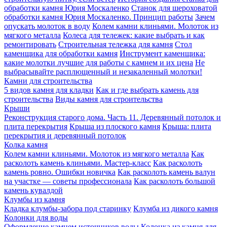
обработки камня Юрия Москаленко
Станок для шероховатой
обработки камня Юрия Москаленко. Принцип работы
Зачем
опускать молоток в воду
Колем камни клиньями. Молоток из
мягкого металла
Колеса для тележек: какие выбрать и как
ремонтировать
Строительная тележка для камня
Стол
каменщика для обработки камня
Инструмент каменщика:
какие молотки лучшие для работы с камнем и их цена
Не
выбрасывайте расплющенный и незакаленный молотки!
Камни для строительства
5 видов камня для кладки
Как и где выбрать камень для
строительства
Виды камня для строительства
Крыши
Реконструкция старого дома. Часть 11. Деревянный потолок и
плита перекрытия
Крыша из плоского камня
Крыша: плита
перекрытия и деревянный потолок
Колка камня
Колем камни клиньями. Молоток из мягкого металла
Как
расколоть камень клиньями. Мастер-класс
Как расколоть
камень ровно. Ошибки новичка
Как расколоть камень валун
на участке — советы профессионала
Как расколоть большой
камень кувалдой
Клумбы из камня
Кладка клумбы-забора под старинку
Клумба из дикого камня
Колонки для воды
Оформление камнем источников воды
Колонка из камня для