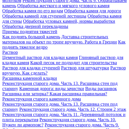
молотком
Реконструкция старого дома. Часть 9. Обрабатываем
камень
Обработка жесткого и мягкого углового камня
Обработка камня по его видам
Обработка камня для дороги
Обработка камней для ступеней лестницы
Обработка камня
для стены
Обработка угловых камней, нормы выработки
Обработка дверной перекладины
Приемы поднятия тяжестей
Как поднять большой камень
Доставка строительных
материалов на объект по тропе вручную. Работа в Греции
Как
поднять тяжелое ведро
Раствор
Цементный раствор для кладки камня
Глиняный раствор для
кладки камня
Какой песок не подходит для строительства
Раствор для кладки ступеней
Раствор для штукатурки
Раствор
вручную. Как сделать?
Расшивка каменной кладки
Реконструкция старого дома. Часть 13. Расшивка стен под
старину
Каменная дорога: виды зачистки
Виды расшивок
Расшивка или затирка? Какая расшивка правильная?
Реконструкция старого каменного дома
Реконструкция старого дома. Часть 13. Расшивка стен под
старину
Реконструкция старого дома. Часть 12. Строим 2 этаж
Реконструкция старого дома. Часть 11. Деревянный потолок и
плита перекрытия
Реконструкция старого дома. Часть 10.
Нужен ли армопояс?
Реконструкция старого дома. Часть 9.