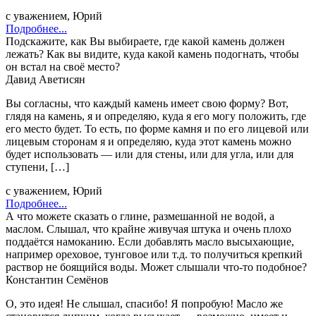
с уважением, Юрий
Подробнее...
Подскажите, как Вы выбираете, где какой камень должен
лежать? Как вы видите, куда какой камень подогнать, чтобы
он встал на своё место?
Давид Аветисян
Вы согласны, что каждый камень имеет свою форму? Вот,
глядя на камень, я и определяю, куда я его могу положить, где
его место будет. То есть, по форме камня и по его лицевой или
лицевым сторонам я и определяю, куда этот камень можно
будет использовать — или для стены, или для угла, или для
ступени, […]
с уважением, Юрий
Подробнее...
А что можете сказать о глине, размешанной не водой, а
маслом. Слышал, что крайне живучая штука и очень плохо
поддаётся намоканию. Если добавлять масло высыхающие,
например ореховое, тунговое или т.д. то получиться крепкий
раствор не боящийся воды. Может слышали что-то подобное?
Константин Семёнов
О, это идея! Не слышал, спасибо! Я попробую! Масло же