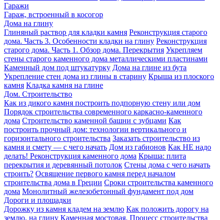
Гаражи
Гараж, встроенный в косогор
Дома на глину
Глиняный раствор для кладки камня
Реконструкция старого
дома. Часть 3. Особенности кладки на глину
Реконструкция
старого дома. Часть 1. Обзор дома. Перекрытия
Укрепляем
стены старого каменного дома металлическими пластинами
Каменный дом под штукатурку
Дома на глине из бута
Укрепление стен дома из глины в старину
Крыша из плоского
камня
Кладка камня на глине
Дом. Строительство
Как из дикого камня построить подпорную стену или дом
Порядок строительства современного каркасно-каменного
дома
Строительство каменной башни с зубцами
Как
построить прочный дом: технологии вертикального и
горизонтального строительства
Заказать строительство из
камня и смету — с чего начать
Дом из габионов
Как НЕ надо
делать! Реконструкция каменного дома
Крыша: плита
перекрытия и деревянный потолок
Стены дома с чего начать
строить?
Освящение первого камня перед началом
строительства дома в Греции
Сроки строительства каменного
дома
Монолитный железобетонный фундамент под дом
Дороги и площадки
Дорожку из камня кладем на землю
Как положить дорогу на
землю, на глину
Каменная мостовая. Процесс строительства