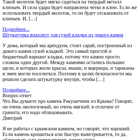
Такой молоток будет мягко садиться на твердый металл
клиньев. И сила удара будет направлена четко в клин. Если же
использовать твердый молоток, то он будет отскакивать от
клиньев. И, […]
Подробнее...
Штукатурка внахлест для сухой кладки из дикого камня
У дома, который мы арендуем, стоит сарай, построенный из
дикого камня сухой кладкой. Это самый простой и
бюджетный вариант кладки, потому что камни просто
сложны один другой. Между камнями остались большие
щели, в которых жили крысы, мыши, и ящерицы, и тараканы
и змеи могли поселиться. Поэтому в целях безопасности мы
решили сделать штукатурку внутри, чтобы […]
Подробнее...
Вопрос-ответ
Что Вы думаете про камень Ракушечник из Крыма? Говорят,
он очень экологичный, но очень мягкий: в отличии от
гранита, его надо облицовывать.
Дмитрий
Я не работал с крымским камнем, но говорят, что хороший.
Если камень крошиться или быстро выветривается, то да,
облицевать или оштукатурить потом стену.