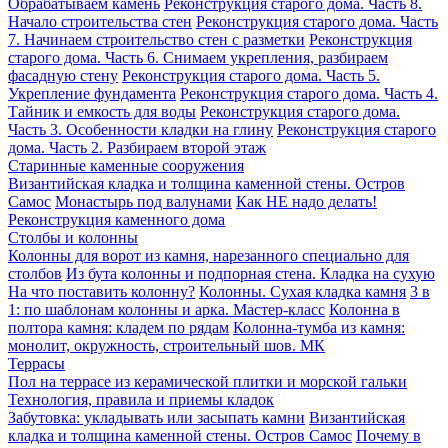
Обрабатываем камень
Реконструкция старого дома. Часть 8.
Начало строительства стен
Реконструкция старого дома. Часть
7. Начинаем строительство стен с разметки
Реконструкция
старого дома. Часть 6. Снимаем укрепления, разбираем
фасадную стену
Реконструкция старого дома. Часть 5.
Укрепление фундамента
Реконструкция старого дома. Часть 4.
Тайник и емкость для воды
Реконструкция старого дома.
Часть 3. Особенности кладки на глину
Реконструкция старого
дома. Часть 2. Разбираем второй этаж
Старинные каменные сооружения
Византийская кладка и толщина каменной стены. Остров
Самос
Монастырь под валунами
Как НЕ надо делать!
Реконструкция каменного дома
Столбы и колонны
Колонны для ворот из камня, нарезанного специально для
столбов
Из бута колонны и подпорная стена. Кладка на сухую
На что поставить колонну?
Колонны. Сухая кладка камня
3 в
1: по шаблонам колонны и арка. Мастер-класс
Колонна в
полтора камня: кладем по рядам
Колонна-тумба из камня:
монолит, окружность, строительный шов. МК
Террасы
Пол на террасе из керамической плитки и морской гальки
Технология, правила и приемы кладок
Забутовка: укладывать или засыпать камни
Византийская
кладка и толщина каменной стены. Остров Самос
Почему в