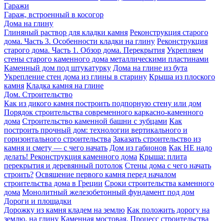
Гаражи
Гараж, встроенный в косогор
Дома на глину
Глиняный раствор для кладки камня
Реконструкция старого
дома. Часть 3. Особенности кладки на глину
Реконструкция
старого дома. Часть 1. Обзор дома. Перекрытия
Укрепляем
стены старого каменного дома металлическими пластинами
Каменный дом под штукатурку
Дома на глине из бута
Укрепление стен дома из глины в старину
Крыша из плоского
камня
Кладка камня на глине
Дом. Строительство
Как из дикого камня построить подпорную стену или дом
Порядок строительства современного каркасно-каменного
дома
Строительство каменной башни с зубцами
Как
построить прочный дом: технологии вертикального и
горизонтального строительства
Заказать строительство из
камня и смету — с чего начать
Дом из габионов
Как НЕ надо
делать! Реконструкция каменного дома
Крыша: плита
перекрытия и деревянный потолок
Стены дома с чего начать
строить?
Освящение первого камня перед началом
строительства дома в Греции
Сроки строительства каменного
дома
Монолитный железобетонный фундамент под дом
Дороги и площадки
Дорожку из камня кладем на землю
Как положить дорогу на
землю, на глину
Каменная мостовая. Процесс строительства