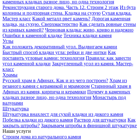
каменных кладках разное лицо, но одна технология
Реконструкция старого дома. Часть 12. Строим 2 этаж
Из бута
колонны и подпорная стена. Кладка на сухую
Сухая кладка.
Мастер класс
Какой металл рвет камень?
Дорогая каменная
кладка, на сухую. Сверхмастерство
Как сделать ровные стены
из кривых камней?
Черновая кладка: живо, криво и надежно
Ошибки в каменной кладке
Техника кладки камня
Углы
Как положить декоративный угол. Выдвигаем камни
Быстрый способ кладки угла: рейки и две нитки
Как
поставить угловые камни: технология
Правила: как завести
угол каменной кладки
Закругленный угол из камня. Мастер-
класс
Храмы
Русский храм в Афинах. Как и из чего построен?
Храм из
резаного камня c керамикой и мрамором
Старинный храм в
Афинах из камня, кирпича и керамики
Почему в каменных
кладках разное лицо, но одна технология
Монастырь под
валунами
Штукатурка
Штукатурка внахлест для сухой кладки из дикого камня
Побелка кладки из дикого камня
Раствор для штукатурки
Как
закрыть штробы?
Закрываем штробы в финишной штукатурке
Наши услуги
Строим дома из натурального камня