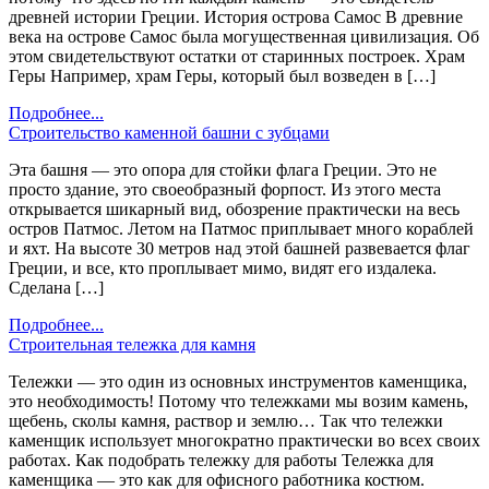
древней истории Греции. История острова Самос В древние
века на острове Самос была могущественная цивилизация. Об
этом свидетельствуют остатки от старинных построек. Храм
Геры Например, храм Геры, который был возведен в […]
Подробнее...
Строительство каменной башни с зубцами
Эта башня — это опора для стойки флага Греции. Это не
просто здание, это своеобразный форпост. Из этого места
открывается шикарный вид, обозрение практически на весь
остров Патмос. Летом на Патмос приплывает много кораблей
и яхт. На высоте 30 метров над этой башней развевается флаг
Греции, и все, кто проплывает мимо, видят его издалека.
Сделана […]
Подробнее...
Строительная тележка для камня
Тележки — это один из основных инструментов каменщика,
это необходимость! Потому что тележками мы возим камень,
щебень, сколы камня, раствор и землю… Так что тележки
каменщик использует многократно практически во всех своих
работах. Как подобрать тележку для работы Тележка для
каменщика — это как для офисного работника костюм.