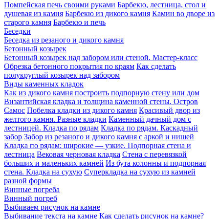
Помпейская печь своими руками
Барбекю, лестница, стол и
душевая из камня
Барбекю из дикого камня
Камин во дворе из
старого камня
Барбекю и печь
Беседки
Беседка из резаного и дикого камня
Бетонный козырек
Бетонный козырек над забором или стеной. Мастер-класс
Обрезка бетонного покрытия по краям
Как сделать
полукруглый козырек над забором
Виды каменных кладок
Как из дикого камня построить подпорную стену или дом
Византийская кладка и толщина каменной стены. Остров
Самос
Побелка кладки из дикого камня
Красивый двор из
желтого камня. Разные кладки
Каменный дачный дом с
лестницей. Кладка по рядам
Кладка по рядам. Каскадный
забор
Забор из резаного и дикого камня с аркой и нишей
Кладка по рядам: широкие — узкие. Подпорная стена и
лестница
Вековая черновая кладка
Стена с перевязкой
больших и маленьких камней
Из бута колонны и подпорная
стена. Кладка на сухую
Суперкладка на сухую из камней
разной формы
Винные погреба
Винный погреб
Выбиваем рисунок на камне
Выбивание текста на камне
Как сделать рисунок на камне?