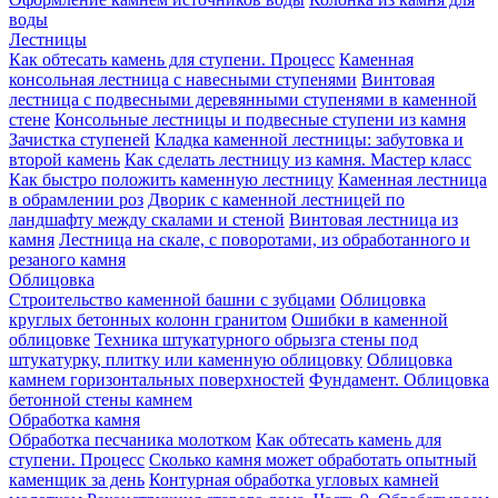
воды
Лестницы
Как обтесать камень для ступени. Процесс
Каменная
консольная лестница с навесными ступенями
Винтовая
лестница с подвесными деревянными ступенями в каменной
стене
Консольные лестницы и подвесные ступени из камня
Зачистка ступеней
Кладка каменной лестницы: забутовка и
второй камень
Как сделать лестницу из камня. Мастер класс
Как быстро положить каменную лестницу
Каменная лестница
в обрамлении роз
Дворик с каменной лестницей по
ландшафту между скалами и стеной
Винтовая лестница из
камня
Лестница на скале, с поворотами, из обработанного и
резаного камня
Облицовка
Строительство каменной башни с зубцами
Облицовка
круглых бетонных колонн гранитом
Ошибки в каменной
облицовке
Техника штукатурного обрызга стены под
штукатурку, плитку или каменную облицовку
Облицовка
камнем горизонтальных поверхностей
Фундамент. Облицовка
бетонной стены камнем
Обработка камня
Обработка песчаника молотком
Как обтесать камень для
ступени. Процесс
Сколько камня может обработать опытный
каменщик за день
Контурная обработка угловых камней