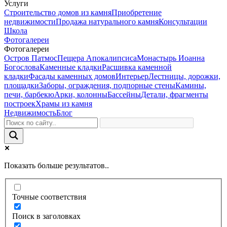
Услуги
Строительство домов из камня
Приобретение
недвижимости
Продажа натурального камня
Консультации
Школа
Фотогалереи
Фотогалереи
Остров Патмос
Пещера Апокалипсиса
Монастырь Иоанна
Богослова
Каменные кладки
Расшивка каменной
кладки
Фасады каменных домов
Интерьер
Лестницы, дорожки,
площадки
Заборы, ограждения, подпорные стены
Камины,
печи, барбекю
Арки, колонны
Бассейны
Детали, фрагменты
построек
Храмы из камня
Недвижимость
Блог
Показать больше результатов..
Точные соответствия
Поиск в заголовках