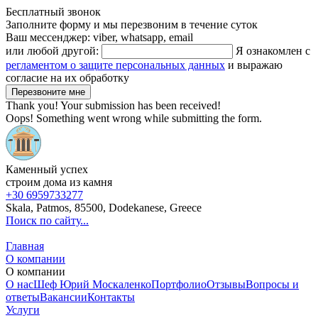
Бесплатный звонок
Заполните форму и мы перезвоним в течение суток
Ваш мессенджер: viber, whatsapp, email
или любой другой:
Я ознакомлен с
регламентом о защите персональных данных
и выражаю
согласие на их обработку
Thank you! Your submission has been received!
Oops! Something went wrong while submitting the form.
Каменный успех
строим дома из камня
+30 6959733277
Skala, Patmos, 85500, Dodekanese, Greece
Поиск по сайту...
Главная
О компании
О компании
О нас
Шеф Юрий Москаленко
Портфолио
Отзывы
Вопросы и
ответы
Вакансии
Контакты
Услуги