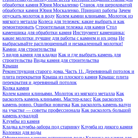
обработки камня Юрия Москаленко
Станок для шероховатой
обработки камня Юрия Москаленко. Принцип работы
Зачем
опускать молоток в воду
Колем камни клиньями. Молоток из
мягкого металла
Колеса для тележек: какие выбрать и как
ремонтировать
Строительная тележка для камня
Стол
каменщика для обработки камня
Инструмент каменщика:
какие молотки лучшие для работы с камнем и их цена
Не
выбрасывайте расплющенный и незакаленный молотки!
Камни для строительства
5 видов камня для кладки
Как и где выбрать камень для
строительства
Виды камня для строительства
Крыши
Реконструкция старого дома. Часть 11. Деревянный потолок и
плита перекрытия
Крыша из плоского камня
Крыша: плита
перекрытия и деревянный потолок
Колка камня
Колем камни клиньями. Молоток из мягкого металла
Как
расколоть камень клиньями. Мастер-класс
Как расколоть
камень ровно. Ошибки новичка
Как расколоть камень валун
на участке — советы профессионала
Как расколоть большой
камень кувалдой
Клумбы из камня
Кладка клумбы-забора под старинку
Клумба из дикого камня
Колонки для воды
Оформление камнем источников воды
Колонка из камня для