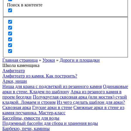
Поиск в контенте
Главная страница
»
Уроки
»
Дороги и площадки
Школа каменщика
Амфитеатр
Амфитеатр из камня. Как построить?
Арки, ниши
Ниша для крана с подсветкой из резанного камня
Одинаковые
арки в стене. Кладем по шаблону
Арка из резаного камня в
проем беседки
Полукруглая сквозная арка (или мостик) сухой
кладкой. Ломаем и строим
Из чего сделать шаблон для арки?
Сквозная арка
Глухие арки в стене
Смежные арки в стене из
камня песчаника. Мастер-класс
Бассейны, емкости для воды
Подземный бассейн для сбора и хранения воды
Барбекю, печи, камины