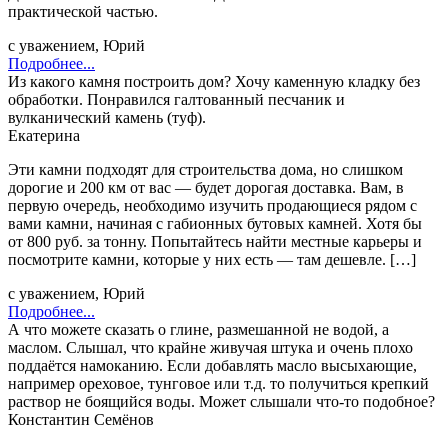
практической частью.
с уважением, Юрий
Подробнее...
Из какого камня построить дом? Хочу каменную кладку без
обработки. Понравился галтованный песчаник и
вулканический камень (туф).
Екатерина
Эти камни подходят для строительства дома, но слишком
дорогие и 200 км от вас — будет дорогая доставка. Вам, в
первую очередь, необходимо изучить продающиеся рядом с
вами камни, начиная с габионных бутовых камней. Хотя бы
от 800 руб. за тонну. Попытайтесь найти местные карьеры и
посмотрите камни, которые у них есть — там дешевле. […]
с уважением, Юрий
Подробнее...
А что можете сказать о глине, размешанной не водой, а
маслом. Слышал, что крайне живучая штука и очень плохо
поддаётся намоканию. Если добавлять масло высыхающие,
например ореховое, тунговое или т.д. то получиться крепкий
раствор не боящийся воды. Может слышали что-то подобное?
Константин Семёнов