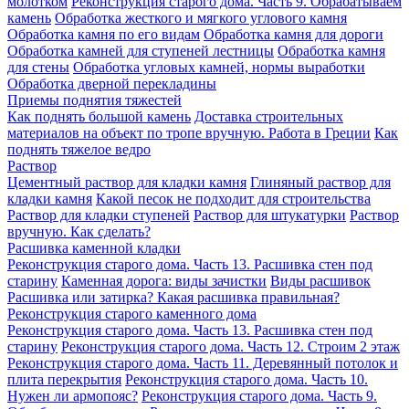
молотком
Реконструкция старого дома. Часть 9. Обрабатываем
камень
Обработка жесткого и мягкого углового камня
Обработка камня по его видам
Обработка камня для дороги
Обработка камней для ступеней лестницы
Обработка камня
для стены
Обработка угловых камней, нормы выработки
Обработка дверной перекладины
Приемы поднятия тяжестей
Как поднять большой камень
Доставка строительных
материалов на объект по тропе вручную. Работа в Греции
Как
поднять тяжелое ведро
Раствор
Цементный раствор для кладки камня
Глиняный раствор для
кладки камня
Какой песок не подходит для строительства
Раствор для кладки ступеней
Раствор для штукатурки
Раствор
вручную. Как сделать?
Расшивка каменной кладки
Реконструкция старого дома. Часть 13. Расшивка стен под
старину
Каменная дорога: виды зачистки
Виды расшивок
Расшивка или затирка? Какая расшивка правильная?
Реконструкция старого каменного дома
Реконструкция старого дома. Часть 13. Расшивка стен под
старину
Реконструкция старого дома. Часть 12. Строим 2 этаж
Реконструкция старого дома. Часть 11. Деревянный потолок и
плита перекрытия
Реконструкция старого дома. Часть 10.
Нужен ли армопояс?
Реконструкция старого дома. Часть 9.