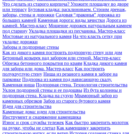
Что сделать из старого кирпича? Уложите площадку во дворе
или террасу
Бутовая кладка: расклиниваем. Строим дренаж,
заборы, стены и дорожки
Садовая “драконья” дорожка из
больших камней
Каменная дорога: виды зачистки
Дорога из
камней. Мастер-класс
Мощение дорожек натуральным камнем
под старину
Укладка площадки из песчаника. Мастер-класс
Мостовые из натурального камня
На что класть сетку при
укладке дорожки
Заборы и подпорные стены
Как из дикого камня построить подпорную стену или дом
Бетонный козырек над забором или стеной. Мастер-класс
Обрезка бетонного покрытия по краям
Кладка дикого камня
для забора или дома. Мастер-класс
Как построить
полукруглую стену
Ниша из резаного камня в заборе на
парковке
Подпорка из камня под нависающую скалу.
Каменная ниша
Подпорная стена. Технология строительства
Уклон подпорной стены и ее подошвы
Из бута колонны и
подпорная стена. Кладка на сухую
Мраморный забор из
каменных обрезков
Забор из старого бутового камня
Идеи для строительства
Каменные дома: идеи для строительства
Инструмент и снаряжение каменщика
Износ и срок службы тележек
Как быстро закрепить молоток
на ручке, чтобы не слетал
Как каменщику закрепить
строительную нитку, если ветер
История создания станка для