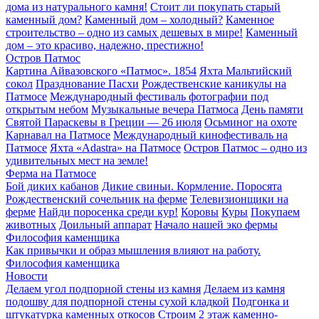
дома из натурального камня!
Стоит ли покупать старый
каменный дом?
Каменный дом – холодный?
Каменное
строительство – одно из самых дешевых в мире!
Каменный
дом – это красиво, надежно, престижно!
Остров Патмос
Картина Айвазовского «Патмос». 1854
Яхта Мальтийский
сокол
Празднование Пасхи
Рождественские каникулы на
Патмосе
Международный фестиваль фотографии под
открытым небом
Музыкальные вечера Патмоса
День памяти
Святой Параскевы в Греции — 26 июля
Осьминог на охоте
Карнавал на Патмосе
Международный кинофестиваль на
Патмосе
Яхта «Adastra» на Патмосе
Остров Патмос – одно из
удивительных мест на земле!
Ферма на Патмосе
Бой диких кабанов
Дикие свиньи. Кормление. Поросята
Рождественский сочельник на ферме
Телевизионщики на
ферме
Найди поросенка среди кур!
Коровы
Куры
Покупаем
животных
Доильный аппарат
Начало нашей эко фермы
Философия каменщика
Как привычки и образ мышления влияют на работу.
Философия каменщика
Новости
Делаем угол подпорной стены из камня
Делаем из камня
подошву для подпорной стены сухой кладкой
Подгонка и
штукатурка каменных откосов
Строим 2 этаж каменно-