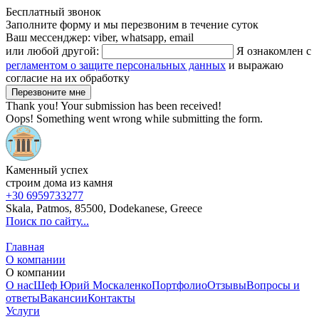
Бесплатный звонок
Заполните форму и мы перезвоним в течение суток
Ваш мессенджер: viber, whatsapp, email
или любой другой:
Я ознакомлен с
регламентом о защите персональных данных
и выражаю
согласие на их обработку
Thank you! Your submission has been received!
Oops! Something went wrong while submitting the form.
Каменный успех
строим дома из камня
+30 6959733277
Skala, Patmos, 85500, Dodekanese, Greece
Поиск по сайту...
Главная
О компании
О компании
О нас
Шеф Юрий Москаленко
Портфолио
Отзывы
Вопросы и
ответы
Вакансии
Контакты
Услуги