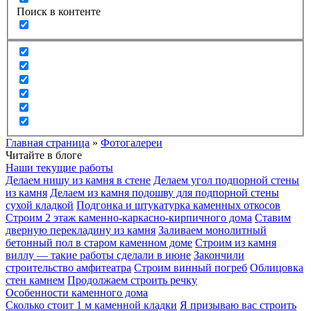
Поиск в контенте
Главная страница
»
Фотогалереи
Читайте в блоге
Наши текущие работы
Делаем нишу из камня в стене
Делаем угол подпорной стены
из камня
Делаем из камня подошву для подпорной стены
сухой кладкой
Подгонка и штукатурка каменных откосов
Строим 2 этаж каменно-каркасно-кирпичного дома
Ставим
дверную перекладину из камня
Заливаем монолитный
бетонный пол в старом каменном доме
Строим из камня
виллу — такие работы сделали в июне
Закончили
строительство амфитеатра
Строим винный погреб
Облицовка
стен камнем
Продолжаем строить речку
Особенности каменного дома
Сколько стоит 1 м каменной кладки
Я призываю вас строить