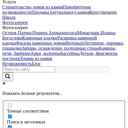
Услуги
Строительство домов из камня
Приобретение
недвижимости
Продажа натурального камня
Консультации
Школа
Фотогалереи
Фотогалереи
Остров Патмос
Пещера Апокалипсиса
Монастырь Иоанна
Богослова
Каменные кладки
Расшивка каменной
кладки
Фасады каменных домов
Интерьер
Лестницы, дорожки,
площадки
Заборы, ограждения, подпорные стены
Камины,
печи, барбекю
Арки, колонны
Бассейны
Детали, фрагменты
построек
Храмы из камня
Недвижимость
Блог
Показать больше результатов..
Точные соответствия
Поиск в заголовках