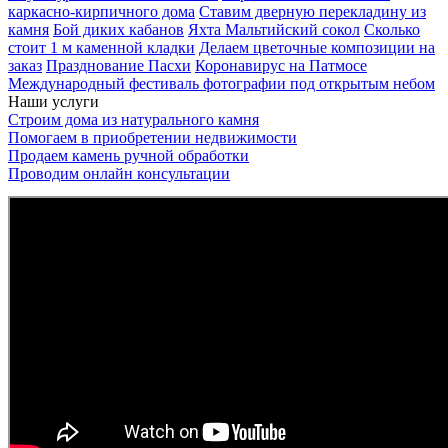
каркасно-кирпичного дома
Ставим дверную перекладину из
камня
Бой диких кабанов
Яхта Мальтийский сокол
Сколько
стоит 1 м каменной кладки
Делаем цветочные композиции на
заказ
Празднование Пасхи
Коронавирус на Патмосе
Международный фестиваль фотографии под открытым небом
Наши услуги
Строим дома из натурального камня
Помогаем в приобретении недвижимости
Продаем камень ручной обработки
Проводим онлайн консультации