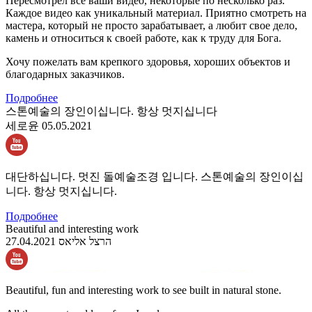
Пересмотрел все ваши видео, некоторые по несколько раз.
Каждое видео как уникальный материал. Приятно смотреть на
мастера, который не просто зарабатывает, а любит свое дело,
камень и относиться к своей работе, как к труду для Бога.
Хочу пожелать вам крепкого здоровья, хороших объектов и
благодарных заказчиков.
Подробнее
스톤예술의 장인이십니다. 항상 멋지십니다
세로윤
05.05.2021
대단하십니다. 멋진 돌예술조경 입니다. 스톤예술의 장인이십
니다. 항상 멋지십니다.
Подробнее
Beautiful and interesting work
27.04.2021
הרצל אליאס
Beautiful, fun and interesting work to see built in natural stone.