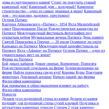
дома из натурального камня!
Стоит ли покупать старый
каменный дом?
Каменный дом – холодный?
Каменное
строительство – одно из самых дешевых в мире!
Каменный
дом – это красиво, надежно, престижно!
Остров Патмос
Картина Айвазовского «Патмос». 1854
Яхта Мальтийский
сокол
Празднование Пасхи
Рождественские каникулы на
Патмосе
Международный фестиваль фотографии под
открытым небом
Музыкальные вечера Патмоса
День памяти
Святой Параскевы в Греции — 26 июля
Осьминог на охоте
Карнавал на Патмосе
Международный кинофестиваль на
Патмосе
Яхта «Adastra» на Патмосе
Остров Патмос – одно из
удивительных мест на земле!
Ферма на Патмосе
Бой диких кабанов
Дикие свиньи. Кормление. Поросята
Рождественский сочельник на ферме
Телевизионщики на
ферме
Найди поросенка среди кур!
Коровы
Куры
Покупаем
животных
Доильный аппарат
Начало нашей эко фермы
Философия каменщика
Как привычки и образ мышления влияют на работу.
Философия каменщика
Новости
Делаем угол подпорной стены из камня
Делаем из камня
подошву для подпорной стены сухой кладкой
Подгонка и
штукатурка каменных откосов
Строим 2 этаж каменно-