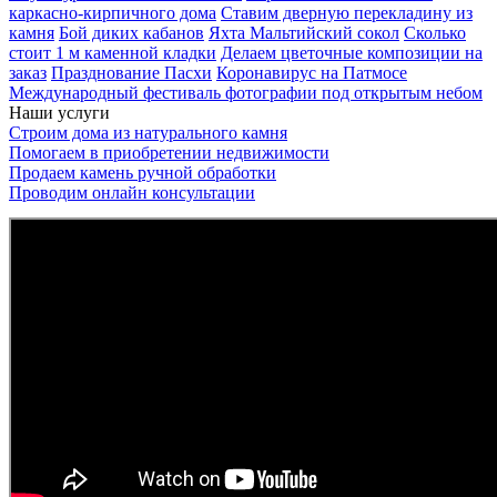
каркасно-кирпичного дома
Ставим дверную перекладину из
камня
Бой диких кабанов
Яхта Мальтийский сокол
Сколько
стоит 1 м каменной кладки
Делаем цветочные композиции на
заказ
Празднование Пасхи
Коронавирус на Патмосе
Международный фестиваль фотографии под открытым небом
Наши услуги
Строим дома из натурального камня
Помогаем в приобретении недвижимости
Продаем камень ручной обработки
Проводим онлайн консультации