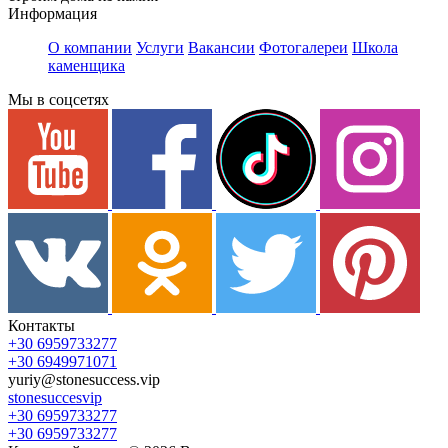
Информация
О компании
Услуги
Вакансии
Фотогалереи
Школа
каменщика
Мы в соцсетях
Контакты
+30 6959733277
+30 6949971071
yuriy@stonesuccess.vip
stonesuccesvip
+30 6959733277
+30 6959733277