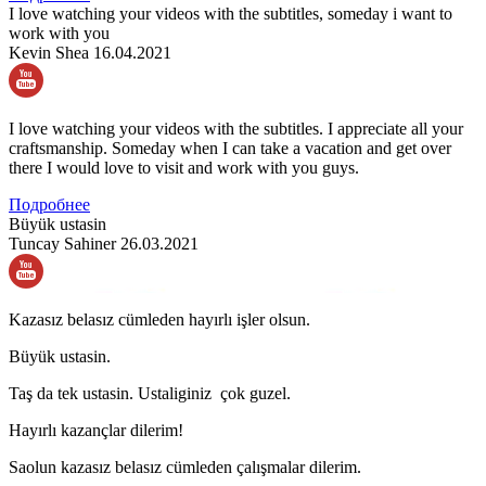
I love watching your videos with the subtitles, someday i want to
work with you
Kevin Shea
16.04.2021
I love watching your videos with the subtitles. I appreciate all your
craftsmanship. Someday when I can take a vacation and get over
there I would love to visit and work with you guys.
Подробнее
Büyük ustasin
Tuncay Sahiner
26.03.2021
Kazasız belasız cümleden hayırlı işler olsun.
Büyük ustasin.
Taş da tek ustasin. Ustaliginiz çok guzel.
Hayırlı kazançlar dilerim!
Saolun kazasız belasız cümleden çalışmalar dilerim.