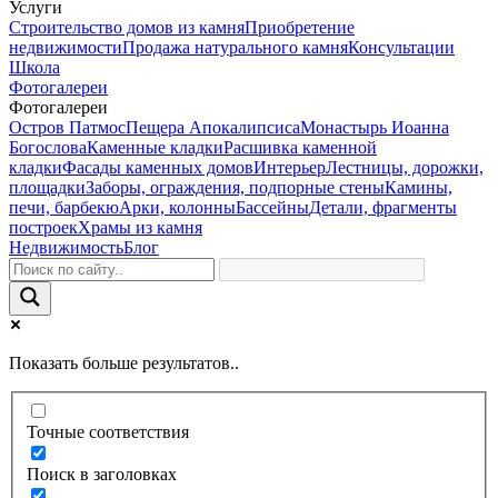
Услуги
Строительство домов из камня
Приобретение
недвижимости
Продажа натурального камня
Консультации
Школа
Фотогалереи
Фотогалереи
Остров Патмос
Пещера Апокалипсиса
Монастырь Иоанна
Богослова
Каменные кладки
Расшивка каменной
кладки
Фасады каменных домов
Интерьер
Лестницы, дорожки,
площадки
Заборы, ограждения, подпорные стены
Камины,
печи, барбекю
Арки, колонны
Бассейны
Детали, фрагменты
построек
Храмы из камня
Недвижимость
Блог
Показать больше результатов..
Точные соответствия
Поиск в заголовках