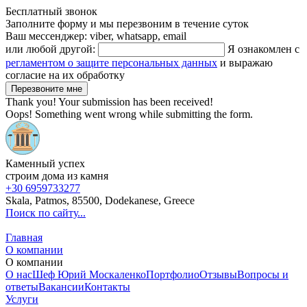
Бесплатный звонок
Заполните форму и мы перезвоним в течение суток
Ваш мессенджер: viber, whatsapp, email
или любой другой:
Я ознакомлен с
регламентом о защите персональных данных
и выражаю
согласие на их обработку
Thank you! Your submission has been received!
Oops! Something went wrong while submitting the form.
Каменный успех
строим дома из камня
+30 6959733277
Skala, Patmos, 85500, Dodekanese, Greece
Поиск по сайту...
Главная
О компании
О компании
О нас
Шеф Юрий Москаленко
Портфолио
Отзывы
Вопросы и
ответы
Вакансии
Контакты
Услуги