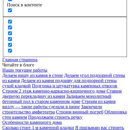
Поиск в контенте
Главная страница
Читайте в блоге
Наши текущие работы
Делаем нишу из камня в стене
Делаем угол подпорной стены
из камня
Делаем из камня подошву для подпорной стены
сухой кладкой
Подгонка и штукатурка каменных откосов
Строим 2 этаж каменно-каркасно-кирпичного дома
Ставим
дверную перекладину из камня
Заливаем монолитный
бетонный пол в старом каменном доме
Строим из камня
виллу — такие работы сделали в июне
Закончили
строительство амфитеатра
Строим винный погреб
Облицовка
стен камнем
Продолжаем строить речку
Особенности каменного дома
Сколько стоит 1 м каменной кладки
Я призываю вас строить