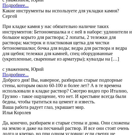
Подробнее...
Какие инструменты вы используете для укладки камня?
Сергей
При кладке камня у нас обязательно наличие таких
инструментов: Бетономешалка и с ней в наборе: удлинители и
большое корыто для раствора; 2 лопаты, 2 тележки для
раствора; мастерок и пластиковая щетка для чистки
бетономешалки; бочка для воды; ведра для раствора и ведра
для щебня; тележки для камней, спец оборудованные
(укрепленные, сваренные из арматуры); кувалды на […]
с уважением, Юрий
Подробнее...
Доброго дня! Вы, наверное, разбирали старые подпорные
стены, которым около 60-100 и более лет? А в те времена
использовали в кладке раствор? Смотрю видео про Италию,
Грузию - такое ощущение, что нет. И крестьяне всегда были
бедны, чтобы тратиться на цемент и известь.
Ваша работа радует глаз, украшает мир.
Илья Королев
Да, конечно, разбираем и старые стены и дома. Они сложены
на землю и даже на песчаный раствор. И все они стоят очень
долго и крепко, но при одном условии: если сверху не