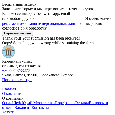
Бесплатный звонок
Заполните форму и мы перезвоним в течение суток
Ваш мессенджер: viber, whatsapp, email
или любой другой:
Я ознакомлен с
регламентом о защите персональных данных
и выражаю
согласие на их обработку
Thank you! Your submission has been received!
Oops! Something went wrong while submitting the form.
Каменный успех
строим дома из камня
+30 6959733277
Skala, Patmos, 85500, Dodekanese, Greece
Поиск по сайту...
Главная
О компании
О компании
О нас
Шеф Юрий Москаленко
Портфолио
Отзывы
Вопросы и
ответы
Вакансии
Контакты
Услуги