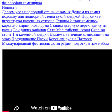
Философия каменщика
Новости
Делаем угол подпорной стены из камня
Делаем из камня
подошву для подпорной стены сухой кладкой
Подгонка и
штукатурка каменных откосов
Строим 2 этаж каменно-
каркасно-кирпичного дома
Ставим дверную перекладину из
камня
Бой диких кабанов
Яхта Мальтийский сокол
Сколько
стоит 1 м каменной кладки
Делаем цветочные композиции на
заказ
Празднование Пасхи
Коронавирус на Патмосе
Международный фестиваль фотографии под открытым небом