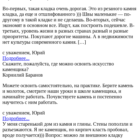
Во-первых, такая кладка очень дорогая. Это из резаного камня
кладка, да еще и отшлифованного ))) Швы маленькие — по-
другому в такой кладке и не сделаешь. Во-вторых, сейчас
экономят в основном все. Ищут, как построить подешевле. В-
третьих, уровень жизни в разных странах разный и разные
приоритеты. Покупают дорогие машины. А в недвижимости
нет культуры современного камня. […]
с уважением, Юрий
Подробнее...
Скажите, пожалуйста, где можно освоить искусство
каменщика?
Корнилий Баранов
Можете освоить самостоятельно, на практике. Берите камень
и молоток, смотрите наши уроки в школе каменщика, и
начинайте работать. Почувствуете камень и постепенно
научитесь с ним работать.
с уважением, Юрий
Подробнее...
У меня старенький дом из камня и глины. Стены поползли и
разъезжаются. Я не каменщик, но кирпич класть пробовал,
вроде получается))) Вопрос: можно ли внешнюю кладку