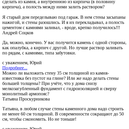
сделать из камня, а внутреннюю из кирпича (в половину
кирпича), а полость между ними залить раствором?
Я старый дом переделываю под гараж. В нем стены засыпаны
нажигой, и стены разошлись. И я их перекладывал, а полость
цементом с камнями заливал, - вроде, крепко получилось!!!
Андрей Соцков
Да, можно, конечно. У вас получится камень с одной стороны,
как опалубка, а кирпич с другой. Но лучше раствор заливать
по рядам, с камнями, типа забутовки.
с уважением, Юрий
Подробнее...
Можно ли выложить стену 35 см толщиной из камня-
известняка без пустот на глине? Или же надо делать стены
большей толщены? При учёте, что у дома снизу
мелкозагубленный фундамент с гидроизоляцией и сверху
монолитный армопояс?
Татьяна Проскурникова
Татьяна, в любом случае стены каменного дома надо строить
не менее 60 см толщиной. В современности сокращают до 50
см, чтобы сэкономить. Но не тоньше!
с уважением, Юрий