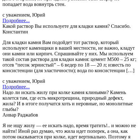
попадает вода вовнутрь стен.
с уважением, Юрий
Подробнее...
Какой раствор Вы используете для кладки камня? Спасибо.
Константин
Для кладки камня Вам подойдет тот раствор, который
используют каменщики в вашей местности, не важно, кладут
они камни или кирпич. Спрашивайте у них. Мы используем
такой состав раствора для кладки камня: цемент М500 – 25 кг;
отсев “песок зернистый” – 6 ведер по 18 — 20 л; известь по
консистенции (для эластичности); вода по консистенции […]
с уважением, Юрий
Подробнее...
Надо ли искать жилу при колке камня клиньями? Камень
колется там, где есть микротрещина, природный дефект,
жила? И в итоге получатся хоть и неровные, но монолитные
глыбы?
Анвар Раджабов
Я не ищу жилу — ее искать надо, время тратить!.. и можно не
найти! Иной раз думаю, что жила идет поперек, а она, как
потом оказывается при колке, идет вертикально. Поэтому я