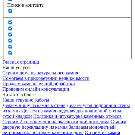
Поиск в контенте
Главная страница
Наши услуги
Строим дома из натурального камня
Помогаем в приобретении недвижимости
Продаем камень ручной обработки
Проводим онлайн консультации
Читайте в блоге
Наши текущие работы
Делаем нишу из камня в стене
Делаем угол подпорной стены
из камня
Делаем из камня подошву для подпорной стены
сухой кладкой
Подгонка и штукатурка каменных откосов
Строим 2 этаж каменно-каркасно-кирпичного дома
Ставим
дверную перекладину из камня
Заливаем монолитный
бетонный пол в старом каменном доме
Строим из камня