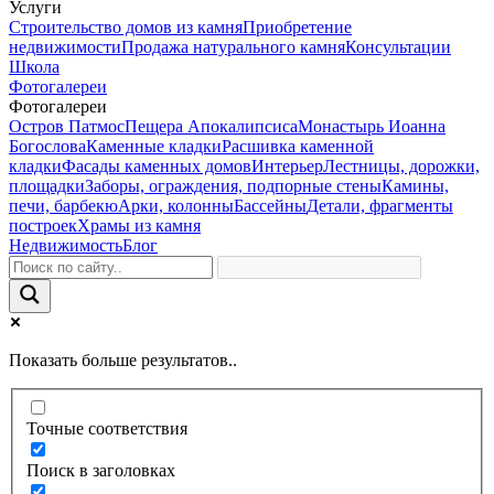
Услуги
Строительство домов из камня
Приобретение
недвижимости
Продажа натурального камня
Консультации
Школа
Фотогалереи
Фотогалереи
Остров Патмос
Пещера Апокалипсиса
Монастырь Иоанна
Богослова
Каменные кладки
Расшивка каменной
кладки
Фасады каменных домов
Интерьер
Лестницы, дорожки,
площадки
Заборы, ограждения, подпорные стены
Камины,
печи, барбекю
Арки, колонны
Бассейны
Детали, фрагменты
построек
Храмы из камня
Недвижимость
Блог
Показать больше результатов..
Точные соответствия
Поиск в заголовках