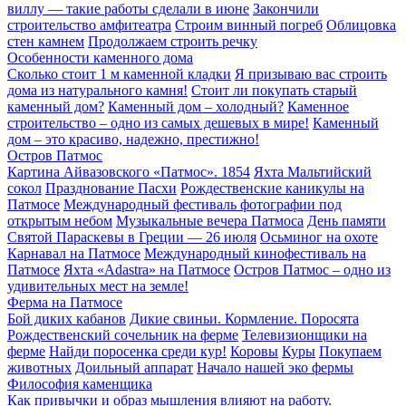
виллу — такие работы сделали в июне
Закончили
строительство амфитеатра
Строим винный погреб
Облицовка
стен камнем
Продолжаем строить речку
Особенности каменного дома
Сколько стоит 1 м каменной кладки
Я призываю вас строить
дома из натурального камня!
Стоит ли покупать старый
каменный дом?
Каменный дом – холодный?
Каменное
строительство – одно из самых дешевых в мире!
Каменный
дом – это красиво, надежно, престижно!
Остров Патмос
Картина Айвазовского «Патмос». 1854
Яхта Мальтийский
сокол
Празднование Пасхи
Рождественские каникулы на
Патмосе
Международный фестиваль фотографии под
открытым небом
Музыкальные вечера Патмоса
День памяти
Святой Параскевы в Греции — 26 июля
Осьминог на охоте
Карнавал на Патмосе
Международный кинофестиваль на
Патмосе
Яхта «Adastra» на Патмосе
Остров Патмос – одно из
удивительных мест на земле!
Ферма на Патмосе
Бой диких кабанов
Дикие свиньи. Кормление. Поросята
Рождественский сочельник на ферме
Телевизионщики на
ферме
Найди поросенка среди кур!
Коровы
Куры
Покупаем
животных
Доильный аппарат
Начало нашей эко фермы
Философия каменщика
Как привычки и образ мышления влияют на работу.