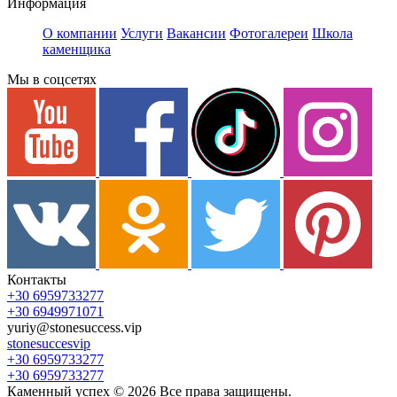
Информация
О компании
Услуги
Вакансии
Фотогалереи
Школа
каменщика
Мы в соцсетях
Контакты
+30 6959733277
+30 6949971071
yuriy@stonesuccess.vip
stonesuccesvip
+30 6959733277
+30 6959733277
Каменный успех ©
2026
Все права защищены.