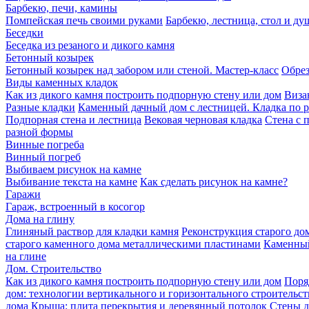
Барбекю, печи, камины
Помпейская печь своими руками
Барбекю, лестница, стол и ду
Беседки
Беседка из резаного и дикого камня
Бетонный козырек
Бетонный козырек над забором или стеной. Мастер-класс
Обрез
Виды каменных кладок
Как из дикого камня построить подпорную стену или дом
Виза
Разные кладки
Каменный дачный дом с лестницей. Кладка по 
Подпорная стена и лестница
Вековая черновая кладка
Стена с 
разной формы
Винные погреба
Винный погреб
Выбиваем рисунок на камне
Выбивание текста на камне
Как сделать рисунок на камне?
Гаражи
Гараж, встроенный в косогор
Дома на глину
Глиняный раствор для кладки камня
Реконструкция старого дом
старого каменного дома металлическими пластинами
Каменный
на глине
Дом. Строительство
Как из дикого камня построить подпорную стену или дом
Поря
дом: технологии вертикального и горизонтального строительст
дома
Крыша: плита перекрытия и деревянный потолок
Стены д