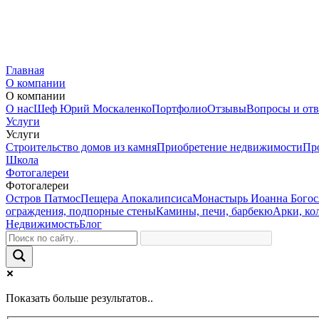
Главная
О компании
О компании
О нас
Шеф Юрий Москаленко
Портфолио
Отзывы
Вопросы и от
Услуги
Услуги
Строительство домов из камня
Приобретение недвижимости
Пр
Школа
Фотогалереи
Фотогалереи
Остров Патмос
Пещера Апокалипсиса
Монастырь Иоанна Богос
ограждения, подпорные стены
Камины, печи, барбекю
Арки, ко
Недвижимость
Блог
Показать больше результатов..