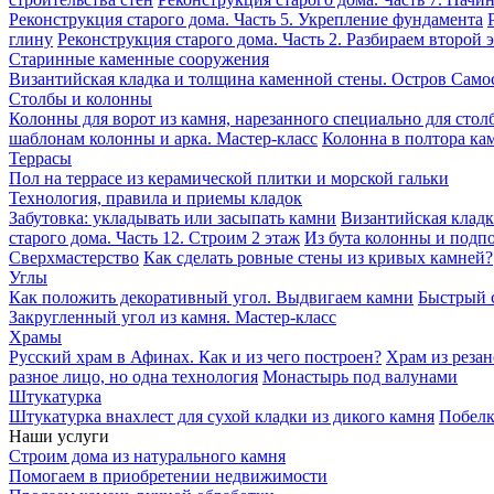
Реконструкция старого дома. Часть 5. Укрепление фундамента
глину
Реконструкция старого дома. Часть 2. Разбираем второй 
Старинные каменные сооружения
Византийская кладка и толщина каменной стены. Остров Само
Столбы и колонны
Колонны для ворот из камня, нарезанного специально для стол
шаблонам колонны и арка. Мастер-класс
Колонна в полтора кам
Террасы
Пол на террасе из керамической плитки и морской гальки
Технология, правила и приемы кладок
Забутовка: укладывать или засыпать камни
Византийская кладк
старого дома. Часть 12. Строим 2 этаж
Из бута колонны и подпо
Сверхмастерство
Как сделать ровные стены из кривых камней?
Углы
Как положить декоративный угол. Выдвигаем камни
Быстрый с
Закругленный угол из камня. Мастер-класс
Храмы
Русский храм в Афинах. Как и из чего построен?
Храм из резан
разное лицо, но одна технология
Монастырь под валунами
Штукатурка
Штукатурка внахлест для сухой кладки из дикого камня
Побелк
Наши услуги
Строим дома из натурального камня
Помогаем в приобретении недвижимости