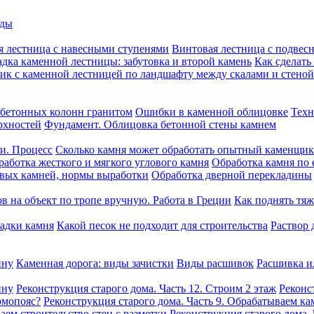
оды
я лестница с навесными ступенями
Винтовая лестница с подвес
дка каменной лестницы: забутовка и второй камень
Как сделать
ик с каменной лестницей по ландшафту между скалами и стеной
бетонных колонн гранитом
Ошибки в каменной облицовке
Техн
рхностей
Фундамент. Облицовка бетонной стены камнем
ни. Процесс
Сколько камня может обработать опытный каменщик 
работка жесткого и мягкого углового камня
Обработка камня по 
овых камней, нормы выработки
Обработка дверной перекладины
в на объект по тропе вручную. Работа в Греции
Как поднять тяж
ладки камня
Какой песок не подходит для строительства
Раствор 
ину
Каменная дорога: виды зачистки
Виды расшивок
Расшивка и
ину
Реконструкция старого дома. Часть 12. Строим 2 этаж
Реконс
рмопояс?
Реконструкция старого дома. Часть 9. Обрабатываем ка
аем строительство стен с разметки
Реконструкция старого дома.