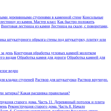
ными деревянными ступенями в каменной стене
Консольные
 лестницу из камня. Мастер класс
Как быстро положить
Винтовая лестница из камня
Лестница на скале, с поворотами,
ика штукатурного обрызга стены под штукатурку, плитку или
за день
Контурная обработка угловых камней молотком
его видам
Обработка камня для дороги
Обработка камней для
елое ведро
для кладки ступеней
Раствор для штукатурки
Раствор вручную.
ли затирка? Какая расшивка правильная?
трукция старого дома. Часть 11. Деревянный потолок и плита
мень
Реконструкция старого дома. Часть 8. Начало
 Часть 6. Снимаем укрепления, разбираем фасадную стену