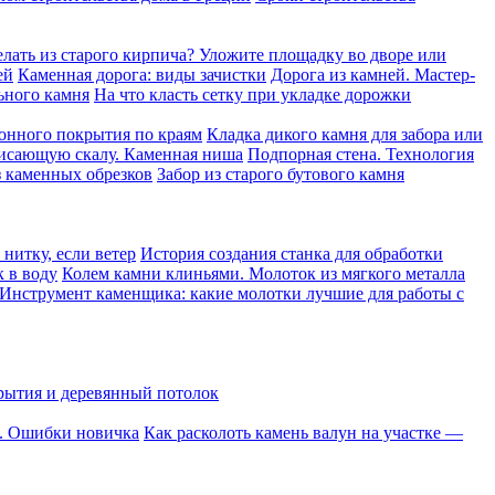
елать из старого кирпича? Уложите площадку во дворе или
ей
Каменная дорога: виды зачистки
Дорога из камней. Мастер-
ьного камня
На что класть сетку при укладке дорожки
онного покрытия по краям
Кладка дикого камня для забора или
висающую скалу. Каменная ниша
Подпорная стена. Технология
 каменных обрезков
Забор из старого бутового камня
нитку, если ветер
История создания станка для обработки
к в воду
Колем камни клиньями. Молоток из мягкого металла
Инструмент каменщика: какие молотки лучшие для работы с
рытия и деревянный потолок
о. Ошибки новичка
Как расколоть камень валун на участке —