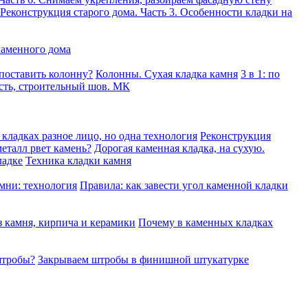
Реконструкция старого дома. Часть 3. Особенности кладки на
каменного дома
 поставить колонну?
Колонны. Сухая кладка камня
3 в 1: по
сть, строительный шов. МК
кладках разное лицо, но одна технология
Реконструкция
еталл рвет камень?
Дорогая каменная кладка, на сухую.
ладке
Техника кладки камня
мни: технология
Правила: как завести угол каменной кладки
 камня, кирпича и керамики
Почему в каменных кладках
штробы?
Закрываем штробы в финишной штукатурке