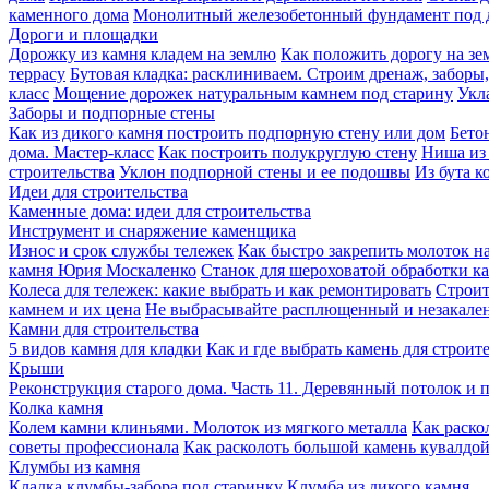
каменного дома
Монолитный железобетонный фундамент под 
Дороги и площадки
Дорожку из камня кладем на землю
Как положить дорогу на зе
террасу
Бутовая кладка: расклиниваем. Строим дренаж, заборы
класс
Мощение дорожек натуральным камнем под старину
Укл
Заборы и подпорные стены
Как из дикого камня построить подпорную стену или дом
Бето
дома. Мастер-класс
Как построить полукруглую стену
Ниша из 
строительства
Уклон подпорной стены и ее подошвы
Из бута к
Идеи для строительства
Каменные дома: идеи для строительства
Инструмент и снаряжение каменщика
Износ и срок службы тележек
Как быстро закрепить молоток на
камня Юрия Москаленко
Станок для шероховатой обработки 
Колеса для тележек: какие выбрать и как ремонтировать
Строит
камнем и их цена
Не выбрасывайте расплющенный и незакале
Камни для строительства
5 видов камня для кладки
Как и где выбрать камень для строит
Крыши
Реконструкция старого дома. Часть 11. Деревянный потолок и 
Колка камня
Колем камни клиньями. Молоток из мягкого металла
Как раско
советы профессионала
Как расколоть большой камень кувалдо
Клумбы из камня
Кладка клумбы-забора под старинку
Клумба из дикого камня