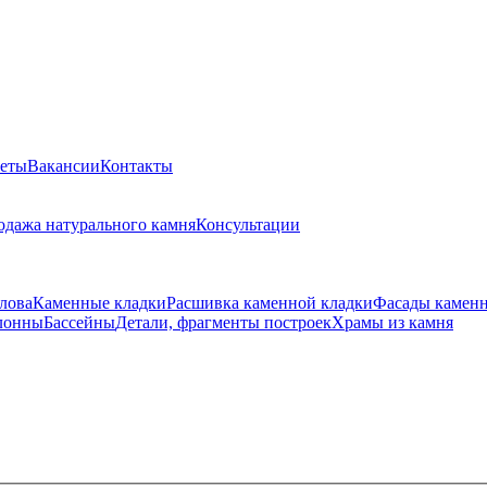
веты
Вакансии
Контакты
одажа натурального камня
Консультации
лова
Каменные кладки
Расшивка каменной кладки
Фасады камен
лонны
Бассейны
Детали, фрагменты построек
Храмы из камня