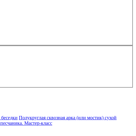
 беседки
Полукруглая сквозная арка (или мостик) сухой
 песчаника. Мастер-класс