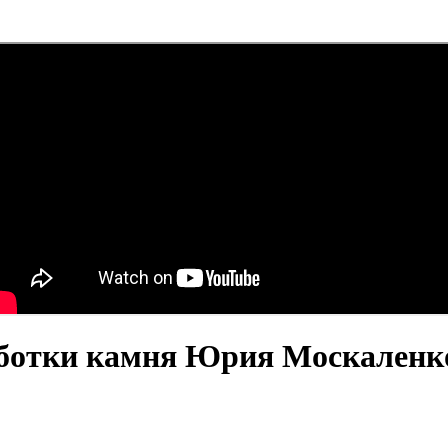
аботки камня Юрия Москаленк