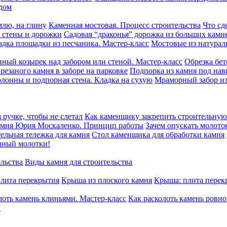
дом
млю, на глину
Каменная мостовая. Процесс строительства
Что сд
, стены и дорожки
Садовая “драконья” дорожка из больших камн
адка площадки из песчаника. Мастер-класс
Мостовые из натурал
нный козырек над забором или стеной. Мастер-класс
Обрезка бет
резаного камня в заборе на парковке
Подпорка из камня под на
олонны и подпорная стена. Кладка на сухую
Мраморный забор из
 ручке, чтобы не слетал
Как каменщику закрепить строительную 
камня Юрия Москаленко. Принцип работы
Зачем опускать молото
ельная тележка для камня
Стол каменщика для обработки камня
нный молотки!
ельства
Виды камня для строительства
плита перекрытия
Крыша из плоского камня
Крыша: плита перек
лоть камень клиньями. Мастер-класс
Как расколоть камень ровн
й