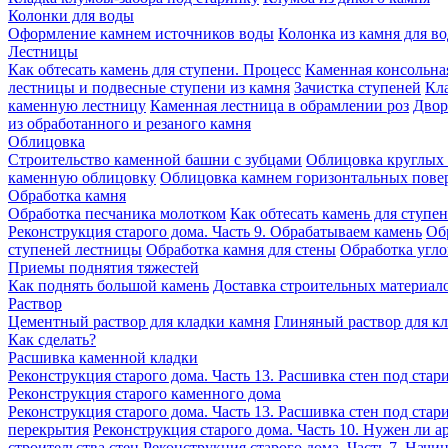
Колонки для воды
Оформление камнем источников воды
Колонка из камня для в
Лестницы
Как обтесать камень для ступени. Процесс
Каменная консольна
лестницы и подвесные ступени из камня
Зачистка ступеней
Кла
каменную лестницу
Каменная лестница в обрамлении роз
Двор
из обработанного и резаного камня
Облицовка
Строительство каменной башни с зубцами
Облицовка круглых 
каменную облицовку
Облицовка камнем горизонтальных пове
Обработка камня
Обработка песчаника молотком
Как обтесать камень для ступе
Реконструкция старого дома. Часть 9. Обрабатываем камень
Об
ступеней лестницы
Обработка камня для стены
Обработка угл
Приемы поднятия тяжестей
Как поднять большой камень
Доставка строительных материало
Раствор
Цементный раствор для кладки камня
Глиняный раствор для к
Как сделать?
Расшивка каменной кладки
Реконструкция старого дома. Часть 13. Расшивка стен под стар
Реконструкция старого каменного дома
Реконструкция старого дома. Часть 13. Расшивка стен под стар
перекрытия
Реконструкция старого дома. Часть 10. Нужен ли а
строительства стен
Реконструкция старого дома. Часть 7. Начин