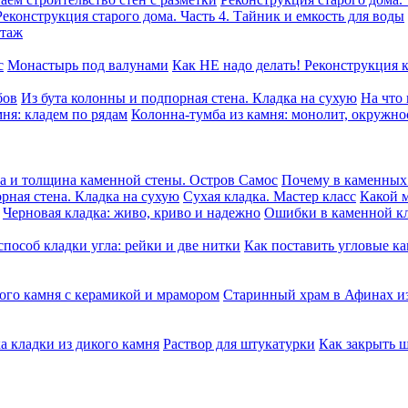
Реконструкция старого дома. Часть 4. Тайник и емкость для воды
этаж
с
Монастырь под валунами
Как НЕ надо делать! Реконструкция 
бов
Из бута колонны и подпорная стена. Кладка на сухую
На что
ня: кладем по рядам
Колонна-тумба из камня: монолит, окружно
а и толщина каменной стены. Остров Самос
Почему в каменных 
рная стена. Кладка на сухую
Сухая кладка. Мастер класс
Какой м
Черновая кладка: живо, криво и надежно
Ошибки в каменной к
пособ кладки угла: рейки и две нитки
Как поставить угловые ка
ого камня c керамикой и мрамором
Старинный храм в Афинах из
а кладки из дикого камня
Раствор для штукатурки
Как закрыть 