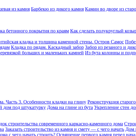
шевая из камня
Барбекю из дикого камня
Камин во дворе из стар
ка бетонного покрытия по краям
Как сделать полукруглый козы
нтийская кладка и толщина каменной стены. Остров Самос
Побе
рядам
Кладка по рядам. Каскадный забор
Забор из резаного и дик
перевязкой больших и маленьких камней
Из бута колонны и подп
а. Часть 3. Особенности кладки на глину
Реконструкция старого
 дом под штукатурку
Дома на глине из бута
Укрепление стен до
док строительства современного каркасно-каменного дома
Строи
ва
Заказать строительство из камня и смету — с чего начать
Дом 
ома с чего начать строить?
Освящение первого камня перед нача