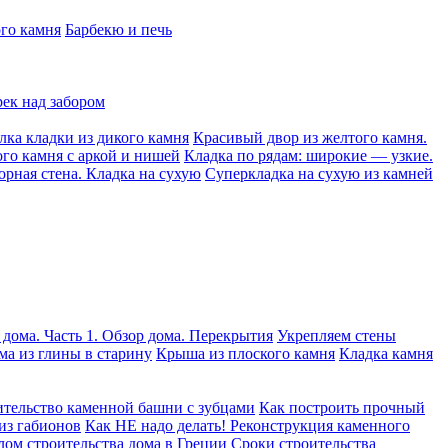
ого камня
Барбекю и печь
рек над забором
лка кладки из дикого камня
Красивый двор из желтого камня.
ого камня с аркой и нишей
Кладка по рядам: широкие — узкие.
орная стена. Кладка на сухую
Суперкладка на сухую из камней
 дома. Часть 1. Обзор дома. Перекрытия
Укрепляем стены
ма из глины в старину
Крыша из плоского камня
Кладка камня
тельство каменной башни с зубцами
Как построить прочный
из габионов
Как НЕ надо делать! Реконструкция каменного
лом строительства дома в Греции
Сроки строительства