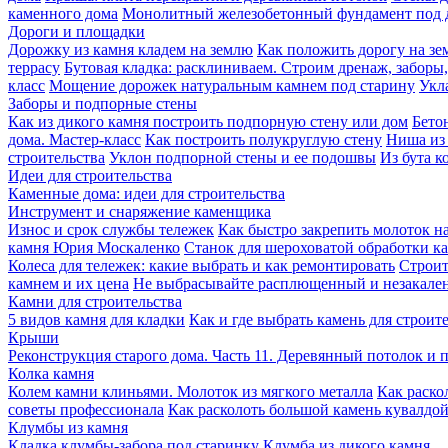
каменного дома
Монолитный железобетонный фундамент под 
Дороги и площадки
Дорожку из камня кладем на землю
Как положить дорогу на зе
террасу
Бутовая кладка: расклиниваем. Строим дренаж, заборы
класс
Мощение дорожек натуральным камнем под старину
Укл
Заборы и подпорные стены
Как из дикого камня построить подпорную стену или дом
Бето
дома. Мастер-класс
Как построить полукруглую стену
Ниша из 
строительства
Уклон подпорной стены и ее подошвы
Из бута к
Идеи для строительства
Каменные дома: идеи для строительства
Инструмент и снаряжение каменщика
Износ и срок службы тележек
Как быстро закрепить молоток на
камня Юрия Москаленко
Станок для шероховатой обработки 
Колеса для тележек: какие выбрать и как ремонтировать
Строит
камнем и их цена
Не выбрасывайте расплющенный и незакале
Камни для строительства
5 видов камня для кладки
Как и где выбрать камень для строит
Крыши
Реконструкция старого дома. Часть 11. Деревянный потолок и 
Колка камня
Колем камни клиньями. Молоток из мягкого металла
Как раско
советы профессионала
Как расколоть большой камень кувалдо
Клумбы из камня
Кладка клумбы-забора под старинку
Клумба из дикого камня