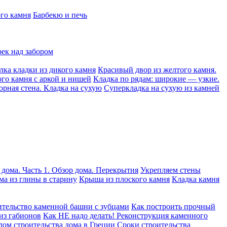
ого камня
Барбекю и печь
рек над забором
лка кладки из дикого камня
Красивый двор из желтого камня.
ого камня с аркой и нишей
Кладка по рядам: широкие — узкие.
орная стена. Кладка на сухую
Суперкладка на сухую из камней
 дома. Часть 1. Обзор дома. Перекрытия
Укрепляем стены
ма из глины в старину
Крыша из плоского камня
Кладка камня
тельство каменной башни с зубцами
Как построить прочный
из габионов
Как НЕ надо делать! Реконструкция каменного
лом строительства дома в Греции
Сроки строительства