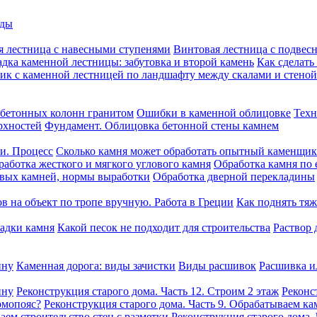
оды
я лестница с навесными ступенями
Винтовая лестница с подвес
дка каменной лестницы: забутовка и второй камень
Как сделать
ик с каменной лестницей по ландшафту между скалами и стеной
бетонных колонн гранитом
Ошибки в каменной облицовке
Техн
рхностей
Фундамент. Облицовка бетонной стены камнем
ни. Процесс
Сколько камня может обработать опытный каменщик 
работка жесткого и мягкого углового камня
Обработка камня по 
овых камней, нормы выработки
Обработка дверной перекладины
в на объект по тропе вручную. Работа в Греции
Как поднять тяж
ладки камня
Какой песок не подходит для строительства
Раствор 
ину
Каменная дорога: виды зачистки
Виды расшивок
Расшивка и
ину
Реконструкция старого дома. Часть 12. Строим 2 этаж
Реконс
рмопояс?
Реконструкция старого дома. Часть 9. Обрабатываем ка
аем строительство стен с разметки
Реконструкция старого дома.