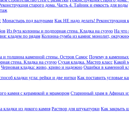
Реконструкция старого дома. Часть 4. Тайник и емкость для воды
этаж
с
Монастырь под валунами
Как НЕ надо делать! Реконструкция 
бов
Из бута колонны и подпорная стена. Кладка на сухую
На что
ня: кладем по рядам
Колонна-тумба из камня: монолит, окружно
а и толщина каменной стены. Остров Самос
Почему в каменных 
рная стена. Кладка на сухую
Сухая кладка. Мастер класс
Какой м
Черновая кладка: живо, криво и надежно
Ошибки в каменной к
пособ кладки угла: рейки и две нитки
Как поставить угловые ка
ого камня c керамикой и мрамором
Старинный храм в Афинах из
а кладки из дикого камня
Раствор для штукатурки
Как закрыть 