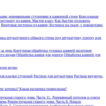
ными деревянными ступенями в каменной стене
Консольные
 лестницу из камня. Мастер класс
Как быстро положить
Винтовая лестница из камня
Лестница на скале, с поворотами,
ика штукатурного обрызга стены под штукатурку, плитку или
за день
Контурная обработка угловых камней молотком
его видам
Обработка камня для дороги
Обработка камней для
елое ведро
для кладки ступеней
Раствор для штукатурки
Раствор вручную.
ли затирка? Какая расшивка правильная?
трукция старого дома. Часть 11. Деревянный потолок и плита
мень
Реконструкция старого дома. Часть 8. Начало
 Часть 6. Снимаем укрепления, разбираем фасадную стену