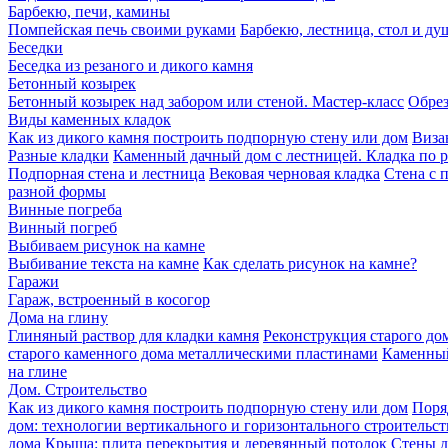
Барбекю, печи, камины
Помпейская печь своими руками
Барбекю, лестница, стол и ду
Беседки
Беседка из резаного и дикого камня
Бетонный козырек
Бетонный козырек над забором или стеной. Мастер-класс
Обрез
Виды каменных кладок
Как из дикого камня построить подпорную стену или дом
Виза
Разные кладки
Каменный дачный дом с лестницей. Кладка по 
Подпорная стена и лестница
Вековая черновая кладка
Стена с 
разной формы
Винные погреба
Винный погреб
Выбиваем рисунок на камне
Выбивание текста на камне
Как сделать рисунок на камне?
Гаражи
Гараж, встроенный в косогор
Дома на глину
Глиняный раствор для кладки камня
Реконструкция старого дом
старого каменного дома металлическими пластинами
Каменный
на глине
Дом. Строительство
Как из дикого камня построить подпорную стену или дом
Поря
дом: технологии вертикального и горизонтального строительст
дома
Крыша: плита перекрытия и деревянный потолок
Стены д