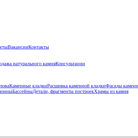
веты
Вакансии
Контакты
одажа натурального камня
Консультации
лова
Каменные кладки
Расшивка каменной кладки
Фасады камен
лонны
Бассейны
Детали, фрагменты построек
Храмы из камня