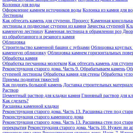
Колонки для воды
Оформление камнем источников воды
Колонка из камня для в
Лестницы
Как обтесать камень для ступени. Процесс
Каменная консольна
лестницы и подвесные ступени из камня
Зачистка ступеней
Кла
каменную лестницу
Каменная лестница в обрамлении роз
Двор
из обработанного и резаного камня
Облицовка
Строительство каменной башни с зубцами
Облицовка круглых 
каменную облицовку
Облицовка камнем горизонтальных пове
Обработка камня
Обработка песчаника молотком
Как обтесать камень для ступе
Реконструкция старого дома. Часть 9. Обрабатываем камень
Об
ступеней лестницы
Обработка камня для стены
Обработка угл
Приемы поднятия тяжестей
Как поднять большой камень
Доставка строительных материало
Раствор
Цементный раствор для кладки камня
Глиняный раствор для к
Как сделать?
Расшивка каменной кладки
Реконструкция старого дома. Часть 13. Расшивка стен под стар
Реконструкция старого каменного дома
Реконструкция старого дома. Часть 13. Расшивка стен под стар
перекрытия
Реконструкция старого дома. Часть 10. Нужен ли а
строительства стен
Реконструкция старого дома. Часть 7. Начин