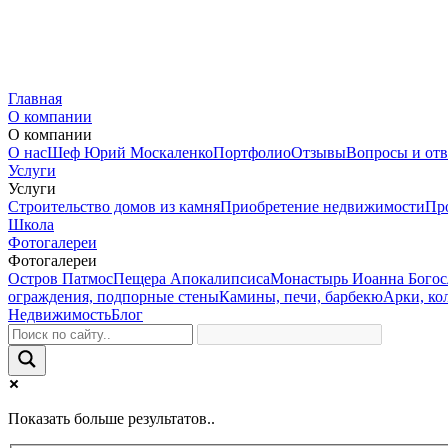
Главная
О компании
О компании
О нас
Шеф Юрий Москаленко
Портфолио
Отзывы
Вопросы и от
Услуги
Услуги
Строительство домов из камня
Приобретение недвижимости
Пр
Школа
Фотогалереи
Фотогалереи
Остров Патмос
Пещера Апокалипсиса
Монастырь Иоанна Богос
ограждения, подпорные стены
Камины, печи, барбекю
Арки, ко
Недвижимость
Блог
Показать больше результатов..