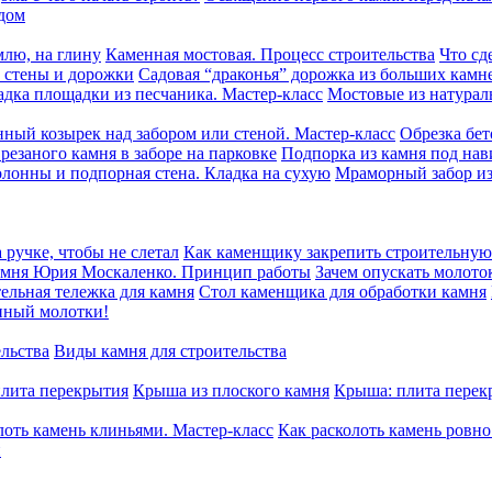
дом
млю, на глину
Каменная мостовая. Процесс строительства
Что сд
, стены и дорожки
Садовая “драконья” дорожка из больших камн
адка площадки из песчаника. Мастер-класс
Мостовые из натурал
нный козырек над забором или стеной. Мастер-класс
Обрезка бет
резаного камня в заборе на парковке
Подпорка из камня под на
олонны и подпорная стена. Кладка на сухую
Мраморный забор из
 ручке, чтобы не слетал
Как каменщику закрепить строительную 
камня Юрия Москаленко. Принцип работы
Зачем опускать молото
ельная тележка для камня
Стол каменщика для обработки камня
нный молотки!
ельства
Виды камня для строительства
плита перекрытия
Крыша из плоского камня
Крыша: плита перек
лоть камень клиньями. Мастер-класс
Как расколоть камень ровн
й