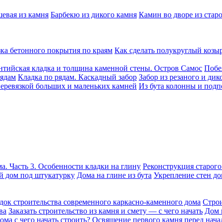
шевая из камня
Барбекю из дикого камня
Камин во дворе из стар
ка бетонного покрытия по краям
Как сделать полукруглый козы
нтийская кладка и толщина каменной стены. Остров Самос
Побе
рядам
Кладка по рядам. Каскадный забор
Забор из резаного и дик
перевязкой больших и маленьких камней
Из бута колонны и подп
а. Часть 3. Особенности кладки на глину
Реконструкция старого
 дом под штукатурку
Дома на глине из бута
Укрепление стен до
док строительства современного каркасно-каменного дома
Строи
ва
Заказать строительство из камня и смету — с чего начать
Дом 
ома с чего начать строить?
Освящение первого камня перед нача