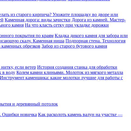
елать из старого кирпича? Уложите площадку во дворе или
ей
Каменная дорога: виды зачистки
Дорога из камней. Мастер-
ьного камня
На что класть сетку при укладке дорожки
онного покрытия по краям
Кладка дикого камня для забора или
висающую скалу. Каменная ниша
Подпорная стена. Технология
 каменных обрезков
Забор из старого бутового камня
нитку, если ветер
История создания станка для обработки
к в воду
Колем камни клиньями. Молоток из мягкого металла
Инструмент каменщика: какие молотки лучшие для работы с
рытия и деревянный потолок
о. Ошибки новичка
Как расколоть камень валун на участке —