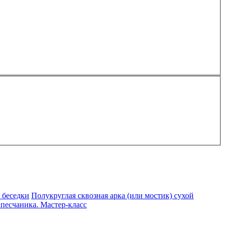
 беседки
Полукруглая сквозная арка (или мостик) сухой
 песчаника. Мастер-класс