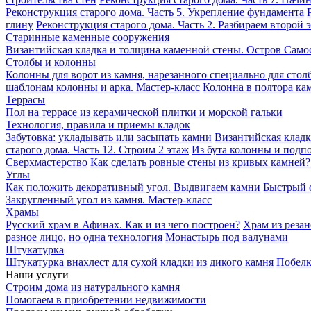
Реконструкция старого дома. Часть 5. Укрепление фундамента
глину
Реконструкция старого дома. Часть 2. Разбираем второй 
Старинные каменные сооружения
Византийская кладка и толщина каменной стены. Остров Само
Столбы и колонны
Колонны для ворот из камня, нарезанного специально для стол
шаблонам колонны и арка. Мастер-класс
Колонна в полтора кам
Террасы
Пол на террасе из керамической плитки и морской гальки
Технология, правила и приемы кладок
Забутовка: укладывать или засыпать камни
Византийская кладк
старого дома. Часть 12. Строим 2 этаж
Из бута колонны и подпо
Сверхмастерство
Как сделать ровные стены из кривых камней?
Углы
Как положить декоративный угол. Выдвигаем камни
Быстрый с
Закругленный угол из камня. Мастер-класс
Храмы
Русский храм в Афинах. Как и из чего построен?
Храм из резан
разное лицо, но одна технология
Монастырь под валунами
Штукатурка
Штукатурка внахлест для сухой кладки из дикого камня
Побелк
Наши услуги
Строим дома из натурального камня
Помогаем в приобретении недвижимости