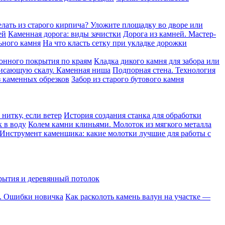
елать из старого кирпича? Уложите площадку во дворе или
ей
Каменная дорога: виды зачистки
Дорога из камней. Мастер-
ьного камня
На что класть сетку при укладке дорожки
онного покрытия по краям
Кладка дикого камня для забора или
висающую скалу. Каменная ниша
Подпорная стена. Технология
 каменных обрезков
Забор из старого бутового камня
нитку, если ветер
История создания станка для обработки
к в воду
Колем камни клиньями. Молоток из мягкого металла
Инструмент каменщика: какие молотки лучшие для работы с
рытия и деревянный потолок
о. Ошибки новичка
Как расколоть камень валун на участке —