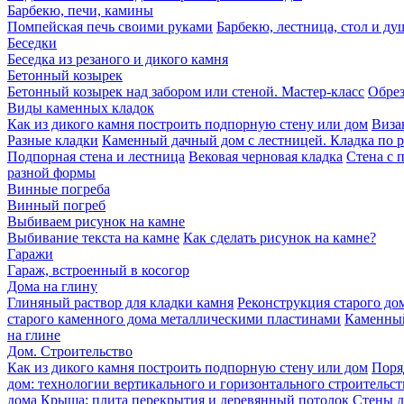
Барбекю, печи, камины
Помпейская печь своими руками
Барбекю, лестница, стол и ду
Беседки
Беседка из резаного и дикого камня
Бетонный козырек
Бетонный козырек над забором или стеной. Мастер-класс
Обрез
Виды каменных кладок
Как из дикого камня построить подпорную стену или дом
Виза
Разные кладки
Каменный дачный дом с лестницей. Кладка по 
Подпорная стена и лестница
Вековая черновая кладка
Стена с 
разной формы
Винные погреба
Винный погреб
Выбиваем рисунок на камне
Выбивание текста на камне
Как сделать рисунок на камне?
Гаражи
Гараж, встроенный в косогор
Дома на глину
Глиняный раствор для кладки камня
Реконструкция старого дом
старого каменного дома металлическими пластинами
Каменный
на глине
Дом. Строительство
Как из дикого камня построить подпорную стену или дом
Поря
дом: технологии вертикального и горизонтального строительст
дома
Крыша: плита перекрытия и деревянный потолок
Стены д