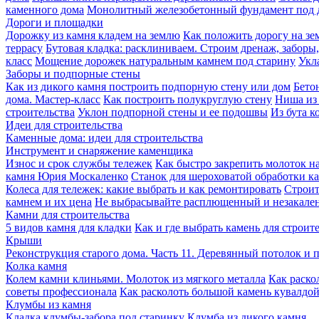
каменного дома
Монолитный железобетонный фундамент под 
Дороги и площадки
Дорожку из камня кладем на землю
Как положить дорогу на зе
террасу
Бутовая кладка: расклиниваем. Строим дренаж, заборы
класс
Мощение дорожек натуральным камнем под старину
Укл
Заборы и подпорные стены
Как из дикого камня построить подпорную стену или дом
Бето
дома. Мастер-класс
Как построить полукруглую стену
Ниша из 
строительства
Уклон подпорной стены и ее подошвы
Из бута к
Идеи для строительства
Каменные дома: идеи для строительства
Инструмент и снаряжение каменщика
Износ и срок службы тележек
Как быстро закрепить молоток на
камня Юрия Москаленко
Станок для шероховатой обработки 
Колеса для тележек: какие выбрать и как ремонтировать
Строит
камнем и их цена
Не выбрасывайте расплющенный и незакале
Камни для строительства
5 видов камня для кладки
Как и где выбрать камень для строит
Крыши
Реконструкция старого дома. Часть 11. Деревянный потолок и 
Колка камня
Колем камни клиньями. Молоток из мягкого металла
Как раско
советы профессионала
Как расколоть большой камень кувалдо
Клумбы из камня
Кладка клумбы-забора под старинку
Клумба из дикого камня