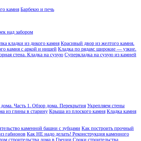
ого камня
Барбекю и печь
рек над забором
лка кладки из дикого камня
Красивый двор из желтого камня.
ого камня с аркой и нишей
Кладка по рядам: широкие — узкие.
орная стена. Кладка на сухую
Суперкладка на сухую из камней
 дома. Часть 1. Обзор дома. Перекрытия
Укрепляем стены
ма из глины в старину
Крыша из плоского камня
Кладка камня
тельство каменной башни с зубцами
Как построить прочный
из габионов
Как НЕ надо делать! Реконструкция каменного
лом строительства дома в Греции
Сроки строительства