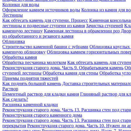
Колонки для воды
Оформление камнем источников воды
Колонка из камня для в
Лестницы
Как обтесать камень для ступени. Процесс
Каменная консольна
лестницы и подвесные ступени из камня
Зачистка ступеней
Кла
каменную лестницу
Каменная лестница в обрамлении роз
Двор
из обработанного и резаного камня
Облицовка
Строительство каменной башни с зубцами
Облицовка круглых 
каменную облицовку
Облицовка камнем горизонтальных пове
Обработка камня
Обработка песчаника молотком
Как обтесать камень для ступе
Реконструкция старого дома. Часть 9. Обрабатываем камень
Об
ступеней лестницы
Обработка камня для стены
Обработка угл
Приемы поднятия тяжестей
Как поднять большой камень
Доставка строительных материало
Раствор
Цементный раствор для кладки камня
Глиняный раствор для к
Как сделать?
Расшивка каменной кладки
Реконструкция старого дома. Часть 13. Расшивка стен под стар
Реконструкция старого каменного дома
Реконструкция старого дома. Часть 13. Расшивка стен под стар
перекрытия
Реконструкция старого дома. Часть 10. Нужен ли а
строительства стен
Реконструкция старого дома. Часть 7. Начин