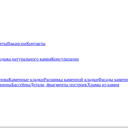
веты
Вакансии
Контакты
одажа натурального камня
Консультации
лова
Каменные кладки
Расшивка каменной кладки
Фасады камен
лонны
Бассейны
Детали, фрагменты построек
Храмы из камня