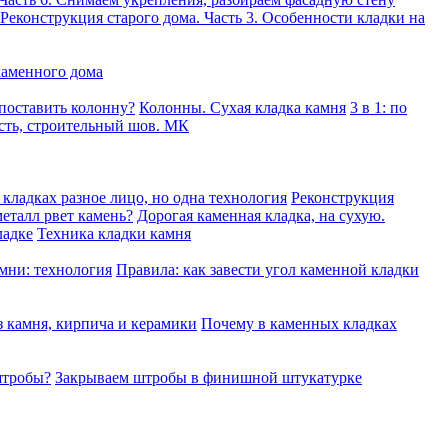
Реконструкция старого дома. Часть 3. Особенности кладки на
каменного дома
 поставить колонну?
Колонны. Сухая кладка камня
3 в 1: по
сть, строительный шов. МК
кладках разное лицо, но одна технология
Реконструкция
еталл рвет камень?
Дорогая каменная кладка, на сухую.
ладке
Техника кладки камня
мни: технология
Правила: как завести угол каменной кладки
 камня, кирпича и керамики
Почему в каменных кладках
штробы?
Закрываем штробы в финишной штукатурке