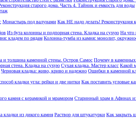
Реконструкция старого дома. Часть 4. Тайник и емкость для воды
этаж
с
Монастырь под валунами
Как НЕ надо делать! Реконструкция 
бов
Из бута колонны и подпорная стена. Кладка на сухую
На что
ня: кладем по рядам
Колонна-тумба из камня: монолит, окружно
а и толщина каменной стены. Остров Самос
Почему в каменных 
рная стена. Кладка на сухую
Сухая кладка. Мастер класс
Какой м
Черновая кладка: живо, криво и надежно
Ошибки в каменной к
пособ кладки угла: рейки и две нитки
Как поставить угловые ка
ого камня c керамикой и мрамором
Старинный храм в Афинах из
а кладки из дикого камня
Раствор для штукатурки
Как закрыть 