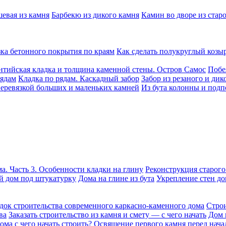
шевая из камня
Барбекю из дикого камня
Камин во дворе из стар
ка бетонного покрытия по краям
Как сделать полукруглый козы
нтийская кладка и толщина каменной стены. Остров Самос
Побе
рядам
Кладка по рядам. Каскадный забор
Забор из резаного и дик
перевязкой больших и маленьких камней
Из бута колонны и подп
а. Часть 3. Особенности кладки на глину
Реконструкция старого
 дом под штукатурку
Дома на глине из бута
Укрепление стен до
док строительства современного каркасно-каменного дома
Строи
ва
Заказать строительство из камня и смету — с чего начать
Дом 
ома с чего начать строить?
Освящение первого камня перед нача