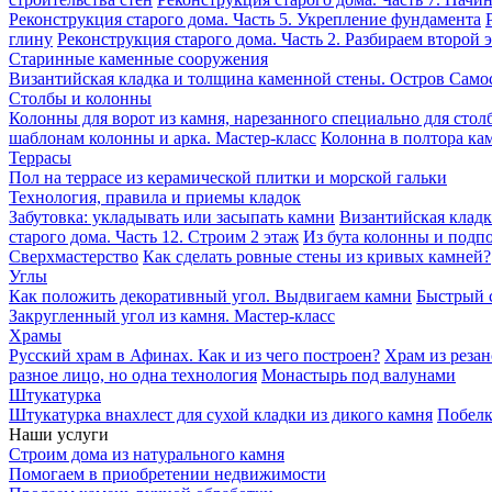
Реконструкция старого дома. Часть 5. Укрепление фундамента
глину
Реконструкция старого дома. Часть 2. Разбираем второй 
Старинные каменные сооружения
Византийская кладка и толщина каменной стены. Остров Само
Столбы и колонны
Колонны для ворот из камня, нарезанного специально для стол
шаблонам колонны и арка. Мастер-класс
Колонна в полтора кам
Террасы
Пол на террасе из керамической плитки и морской гальки
Технология, правила и приемы кладок
Забутовка: укладывать или засыпать камни
Византийская кладк
старого дома. Часть 12. Строим 2 этаж
Из бута колонны и подпо
Сверхмастерство
Как сделать ровные стены из кривых камней?
Углы
Как положить декоративный угол. Выдвигаем камни
Быстрый с
Закругленный угол из камня. Мастер-класс
Храмы
Русский храм в Афинах. Как и из чего построен?
Храм из резан
разное лицо, но одна технология
Монастырь под валунами
Штукатурка
Штукатурка внахлест для сухой кладки из дикого камня
Побелк
Наши услуги
Строим дома из натурального камня
Помогаем в приобретении недвижимости