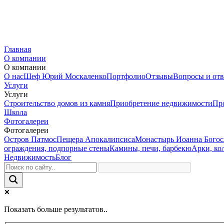
Главная
О компании
О компании
О нас
Шеф Юрий Москаленко
Портфолио
Отзывы
Вопросы и от
Услуги
Услуги
Строительство домов из камня
Приобретение недвижимости
Пр
Школа
Фотогалереи
Фотогалереи
Остров Патмос
Пещера Апокалипсиса
Монастырь Иоанна Богос
ограждения, подпорные стены
Камины, печи, барбекю
Арки, ко
Недвижимость
Блог
Показать больше результатов..