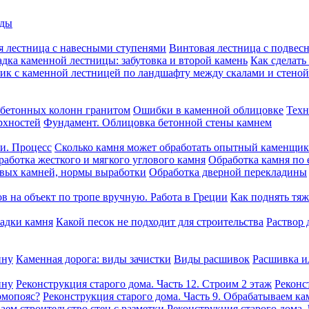
оды
я лестница с навесными ступенями
Винтовая лестница с подвес
дка каменной лестницы: забутовка и второй камень
Как сделать
ик с каменной лестницей по ландшафту между скалами и стеной
бетонных колонн гранитом
Ошибки в каменной облицовке
Техн
рхностей
Фундамент. Облицовка бетонной стены камнем
ни. Процесс
Сколько камня может обработать опытный каменщик 
работка жесткого и мягкого углового камня
Обработка камня по 
овых камней, нормы выработки
Обработка дверной перекладины
в на объект по тропе вручную. Работа в Греции
Как поднять тяж
ладки камня
Какой песок не подходит для строительства
Раствор 
ину
Каменная дорога: виды зачистки
Виды расшивок
Расшивка и
ину
Реконструкция старого дома. Часть 12. Строим 2 этаж
Реконс
рмопояс?
Реконструкция старого дома. Часть 9. Обрабатываем ка
аем строительство стен с разметки
Реконструкция старого дома.