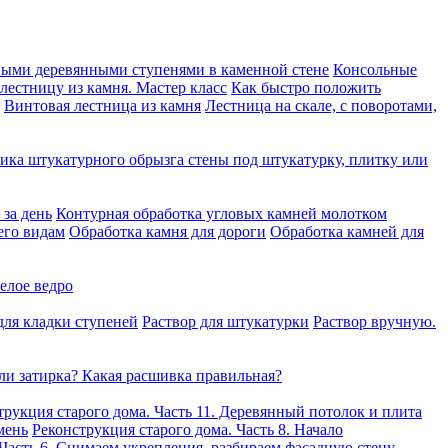
ными деревянными ступенями в каменной стене
Консольные
 лестницу из камня. Мастер класс
Как быстро положить
Винтовая лестница из камня
Лестница на скале, с поворотами,
ика штукатурного обрызга стены под штукатурку, плитку или
за день
Контурная обработка угловых камней молотком
его видам
Обработка камня для дороги
Обработка камней для
елое ведро
для кладки ступеней
Раствор для штукатурки
Раствор вручную.
ли затирка? Какая расшивка правильная?
трукция старого дома. Часть 11. Деревянный потолок и плита
мень
Реконструкция старого дома. Часть 8. Начало
 Часть 6. Снимаем укрепления, разбираем фасадную стену