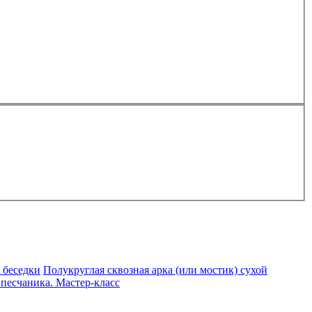
 беседки
Полукруглая сквозная арка (или мостик) сухой
 песчаника. Мастер-класс