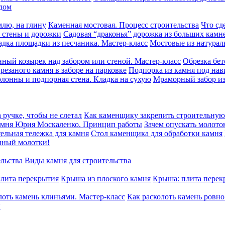
дом
млю, на глину
Каменная мостовая. Процесс строительства
Что сд
, стены и дорожки
Садовая “драконья” дорожка из больших камн
адка площадки из песчаника. Мастер-класс
Мостовые из натурал
нный козырек над забором или стеной. Мастер-класс
Обрезка бет
резаного камня в заборе на парковке
Подпорка из камня под на
олонны и подпорная стена. Кладка на сухую
Мраморный забор из
 ручке, чтобы не слетал
Как каменщику закрепить строительную 
камня Юрия Москаленко. Принцип работы
Зачем опускать молото
ельная тележка для камня
Стол каменщика для обработки камня
нный молотки!
ельства
Виды камня для строительства
плита перекрытия
Крыша из плоского камня
Крыша: плита перек
лоть камень клиньями. Мастер-класс
Как расколоть камень ровн
й