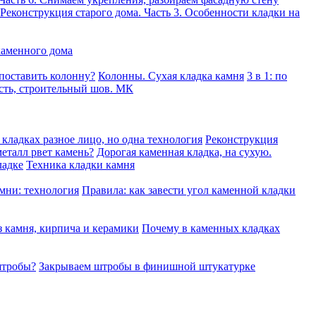
Реконструкция старого дома. Часть 3. Особенности кладки на
каменного дома
 поставить колонну?
Колонны. Сухая кладка камня
3 в 1: по
сть, строительный шов. МК
кладках разное лицо, но одна технология
Реконструкция
еталл рвет камень?
Дорогая каменная кладка, на сухую.
ладке
Техника кладки камня
мни: технология
Правила: как завести угол каменной кладки
 камня, кирпича и керамики
Почему в каменных кладках
штробы?
Закрываем штробы в финишной штукатурке