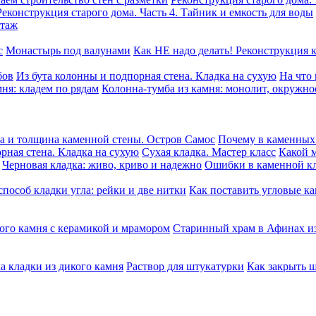
Реконструкция старого дома. Часть 4. Тайник и емкость для воды
этаж
с
Монастырь под валунами
Как НЕ надо делать! Реконструкция 
бов
Из бута колонны и подпорная стена. Кладка на сухую
На что
ня: кладем по рядам
Колонна-тумба из камня: монолит, окружно
а и толщина каменной стены. Остров Самос
Почему в каменных 
рная стена. Кладка на сухую
Сухая кладка. Мастер класс
Какой м
Черновая кладка: живо, криво и надежно
Ошибки в каменной к
пособ кладки угла: рейки и две нитки
Как поставить угловые ка
ого камня c керамикой и мрамором
Старинный храм в Афинах из
а кладки из дикого камня
Раствор для штукатурки
Как закрыть 