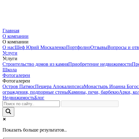
Главная
О компании
О компании
О нас
Шеф Юрий Москаленко
Портфолио
Отзывы
Вопросы и от
Услуги
Услуги
Строительство домов из камня
Приобретение недвижимости
Пр
Школа
Фотогалереи
Фотогалереи
Остров Патмос
Пещера Апокалипсиса
Монастырь Иоанна Богос
ограждения, подпорные стены
Камины, печи, барбекю
Арки, ко
Недвижимость
Блог
Показать больше результатов..