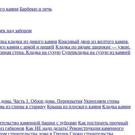
ого камня
Барбекю и печь
рек над забором
лка кладки из дикого камня
Красивый двор из желтого камня.
ого камня с аркой и нишей
Кладка по рядам: широкие — узкие.
орная стена. Кладка на сухую
Суперкладка на сухую из камней
 дома. Часть 1. Обзор дома. Перекрытия
Укрепляем стены
ма из глины в старину
Крыша из плоского камня
Кладка камня
тельство каменной башни с зубцами
Как построить прочный
из габионов
Как НЕ надо делать! Реконструкция каменного
лом строительства дома в Греции
Сроки строительства