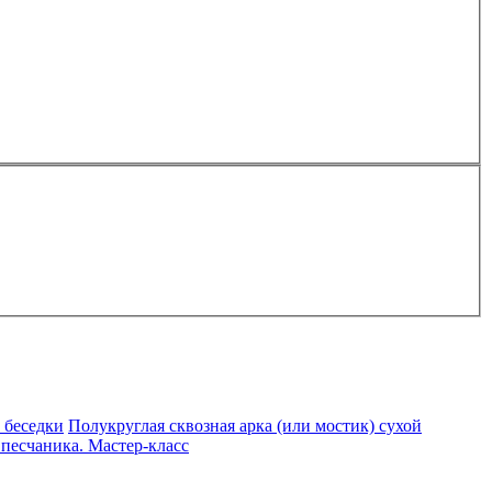
 беседки
Полукруглая сквозная арка (или мостик) сухой
 песчаника. Мастер-класс