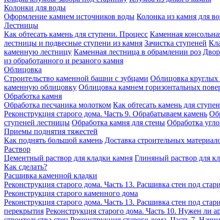
Колонки для воды
Оформление камнем источников воды
Колонка из камня для в
Лестницы
Как обтесать камень для ступени. Процесс
Каменная консольна
лестницы и подвесные ступени из камня
Зачистка ступеней
Кла
каменную лестницу
Каменная лестница в обрамлении роз
Двор
из обработанного и резаного камня
Облицовка
Строительство каменной башни с зубцами
Облицовка круглых 
каменную облицовку
Облицовка камнем горизонтальных пове
Обработка камня
Обработка песчаника молотком
Как обтесать камень для ступе
Реконструкция старого дома. Часть 9. Обрабатываем камень
Об
ступеней лестницы
Обработка камня для стены
Обработка угл
Приемы поднятия тяжестей
Как поднять большой камень
Доставка строительных материало
Раствор
Цементный раствор для кладки камня
Глиняный раствор для к
Как сделать?
Расшивка каменной кладки
Реконструкция старого дома. Часть 13. Расшивка стен под стар
Реконструкция старого каменного дома
Реконструкция старого дома. Часть 13. Расшивка стен под стар
перекрытия
Реконструкция старого дома. Часть 10. Нужен ли а
строительства стен
Реконструкция старого дома. Часть 7. Начин