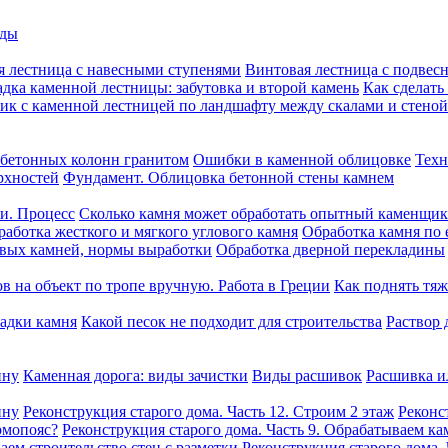
оды
я лестница с навесными ступенями
Винтовая лестница с подвес
дка каменной лестницы: забутовка и второй камень
Как сделать
ик с каменной лестницей по ландшафту между скалами и стеной
бетонных колонн гранитом
Ошибки в каменной облицовке
Техн
рхностей
Фундамент. Облицовка бетонной стены камнем
ни. Процесс
Сколько камня может обработать опытный каменщик 
работка жесткого и мягкого углового камня
Обработка камня по 
овых камней, нормы выработки
Обработка дверной перекладины
в на объект по тропе вручную. Работа в Греции
Как поднять тяж
ладки камня
Какой песок не подходит для строительства
Раствор 
ину
Каменная дорога: виды зачистки
Виды расшивок
Расшивка и
ину
Реконструкция старого дома. Часть 12. Строим 2 этаж
Реконс
рмопояс?
Реконструкция старого дома. Часть 9. Обрабатываем ка
аем строительство стен с разметки
Реконструкция старого дома.