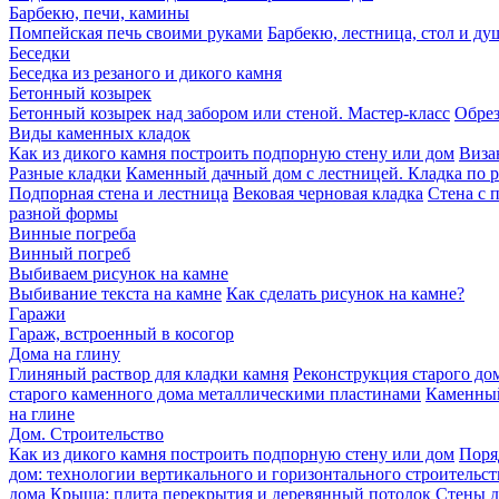
Барбекю, печи, камины
Помпейская печь своими руками
Барбекю, лестница, стол и ду
Беседки
Беседка из резаного и дикого камня
Бетонный козырек
Бетонный козырек над забором или стеной. Мастер-класс
Обрез
Виды каменных кладок
Как из дикого камня построить подпорную стену или дом
Виза
Разные кладки
Каменный дачный дом с лестницей. Кладка по 
Подпорная стена и лестница
Вековая черновая кладка
Стена с 
разной формы
Винные погреба
Винный погреб
Выбиваем рисунок на камне
Выбивание текста на камне
Как сделать рисунок на камне?
Гаражи
Гараж, встроенный в косогор
Дома на глину
Глиняный раствор для кладки камня
Реконструкция старого дом
старого каменного дома металлическими пластинами
Каменный
на глине
Дом. Строительство
Как из дикого камня построить подпорную стену или дом
Поря
дом: технологии вертикального и горизонтального строительст
дома
Крыша: плита перекрытия и деревянный потолок
Стены д