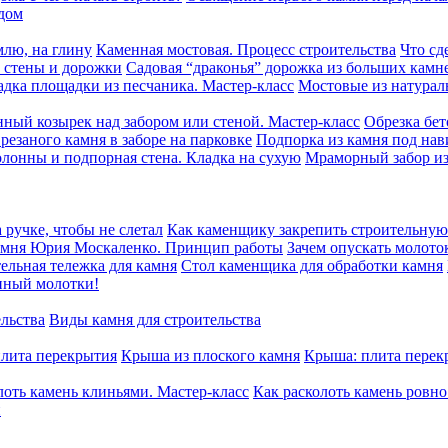
дом
млю, на глину
Каменная мостовая. Процесс строительства
Что сд
, стены и дорожки
Садовая “драконья” дорожка из больших камн
адка площадки из песчаника. Мастер-класс
Мостовые из натурал
нный козырек над забором или стеной. Мастер-класс
Обрезка бет
резаного камня в заборе на парковке
Подпорка из камня под на
олонны и подпорная стена. Кладка на сухую
Мраморный забор из
 ручке, чтобы не слетал
Как каменщику закрепить строительную 
камня Юрия Москаленко. Принцип работы
Зачем опускать молото
ельная тележка для камня
Стол каменщика для обработки камня
нный молотки!
ельства
Виды камня для строительства
плита перекрытия
Крыша из плоского камня
Крыша: плита перек
лоть камень клиньями. Мастер-класс
Как расколоть камень ровн
й