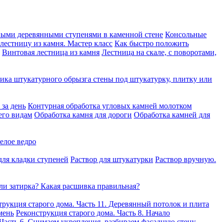
ными деревянными ступенями в каменной стене
Консольные
 лестницу из камня. Мастер класс
Как быстро положить
Винтовая лестница из камня
Лестница на скале, с поворотами,
ика штукатурного обрызга стены под штукатурку, плитку или
за день
Контурная обработка угловых камней молотком
его видам
Обработка камня для дороги
Обработка камней для
елое ведро
для кладки ступеней
Раствор для штукатурки
Раствор вручную.
ли затирка? Какая расшивка правильная?
трукция старого дома. Часть 11. Деревянный потолок и плита
мень
Реконструкция старого дома. Часть 8. Начало
 Часть 6. Снимаем укрепления, разбираем фасадную стену