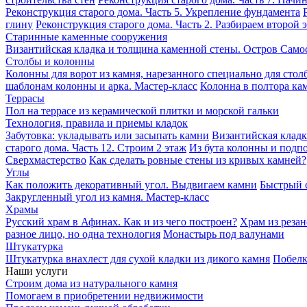
Реконструкция старого дома. Часть 5. Укрепление фундамента
глину
Реконструкция старого дома. Часть 2. Разбираем второй 
Старинные каменные сооружения
Византийская кладка и толщина каменной стены. Остров Само
Столбы и колонны
Колонны для ворот из камня, нарезанного специально для стол
шаблонам колонны и арка. Мастер-класс
Колонна в полтора кам
Террасы
Пол на террасе из керамической плитки и морской гальки
Технология, правила и приемы кладок
Забутовка: укладывать или засыпать камни
Византийская кладк
старого дома. Часть 12. Строим 2 этаж
Из бута колонны и подпо
Сверхмастерство
Как сделать ровные стены из кривых камней?
Углы
Как положить декоративный угол. Выдвигаем камни
Быстрый с
Закругленный угол из камня. Мастер-класс
Храмы
Русский храм в Афинах. Как и из чего построен?
Храм из резан
разное лицо, но одна технология
Монастырь под валунами
Штукатурка
Штукатурка внахлест для сухой кладки из дикого камня
Побелк
Наши услуги
Строим дома из натурального камня
Помогаем в приобретении недвижимости