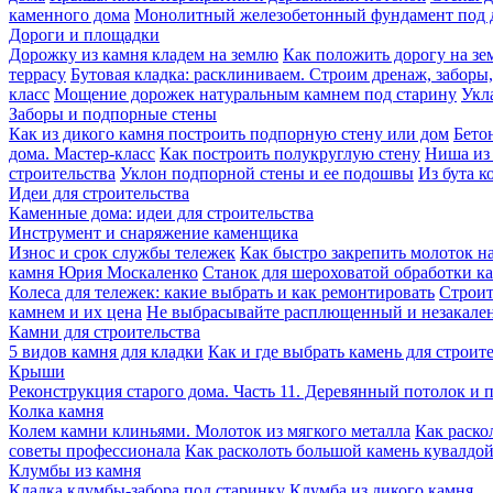
каменного дома
Монолитный железобетонный фундамент под 
Дороги и площадки
Дорожку из камня кладем на землю
Как положить дорогу на зе
террасу
Бутовая кладка: расклиниваем. Строим дренаж, заборы
класс
Мощение дорожек натуральным камнем под старину
Укл
Заборы и подпорные стены
Как из дикого камня построить подпорную стену или дом
Бето
дома. Мастер-класс
Как построить полукруглую стену
Ниша из 
строительства
Уклон подпорной стены и ее подошвы
Из бута к
Идеи для строительства
Каменные дома: идеи для строительства
Инструмент и снаряжение каменщика
Износ и срок службы тележек
Как быстро закрепить молоток на
камня Юрия Москаленко
Станок для шероховатой обработки 
Колеса для тележек: какие выбрать и как ремонтировать
Строит
камнем и их цена
Не выбрасывайте расплющенный и незакале
Камни для строительства
5 видов камня для кладки
Как и где выбрать камень для строит
Крыши
Реконструкция старого дома. Часть 11. Деревянный потолок и 
Колка камня
Колем камни клиньями. Молоток из мягкого металла
Как раско
советы профессионала
Как расколоть большой камень кувалдо
Клумбы из камня
Кладка клумбы-забора под старинку
Клумба из дикого камня