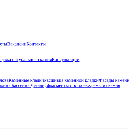
веты
Вакансии
Контакты
одажа натурального камня
Консультации
лова
Каменные кладки
Расшивка каменной кладки
Фасады камен
лонны
Бассейны
Детали, фрагменты построек
Храмы из камня