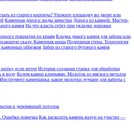
елать из старого кирпича? Уложите площадку во дворе или
ей
Каменная дорога: виды зачистки
Дорога из камней. Мастер-
ьного камня
На что класть сетку при укладке дорожки
онного покрытия по краям
Кладка дикого камня для забора или
висающую скалу. Каменная ниша
Подпорная стена. Технология
 каменных обрезков
Забор из старого бутового камня
нитку, если ветер
История создания станка для обработки
к в воду
Колем камни клиньями. Молоток из мягкого металла
Инструмент каменщика: какие молотки лучшие для работы с
рытия и деревянный потолок
о. Ошибки новичка
Как расколоть камень валун на участке —