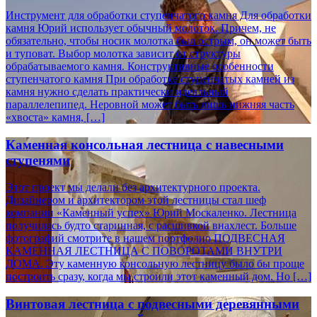
Инструмент для обработки ступенчатого камня Для обработки
камня Юрий использует обычный молоток. Причем, не
обязательно, чтобы носик молотка был острым, он может быть
и туповат. Выбор молотка зависит от структуры
обрабатываемого камня. Конструктивные особенности
ступенчатого камня При обработке ступенчатых камней из
камня нужно сделать практически идеальный
параллелепипед. Неровной может быть лишь нижняя часть
«хвоста» камня, […]
Каменная консольная лестница с навесными
ступенями
Этот проект мы делали без архитектурного проекта.
Дизайнером и архитектором этой лестницы стал шеф
компании «Каменный успех» Юрий Москаленко. Лестница
получилась будто старинная, с расшивкой внахлест. Больше
фотографий смотрите в нашем портфолио ПОДВЕСНАЯ
КАМЕННАЯ ЛЕСТНИЦА С ПОВОРОТАМИ ВНУТРИ
ДОМА. Эту каменную консольную лестницу было бы проще
построить сразу, когда мы строили этот каменный дом. Но […]
Винтовая лестница с подвесными деревянными