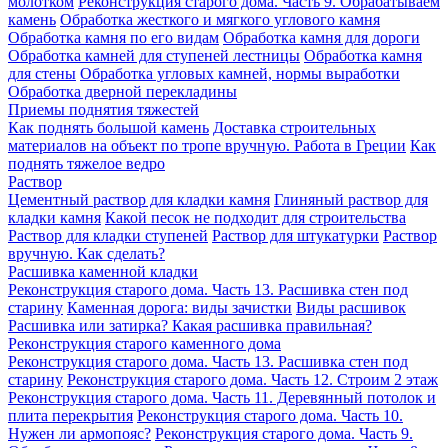
молотком
Реконструкция старого дома. Часть 9. Обрабатываем
камень
Обработка жесткого и мягкого углового камня
Обработка камня по его видам
Обработка камня для дороги
Обработка камней для ступеней лестницы
Обработка камня
для стены
Обработка угловых камней, нормы выработки
Обработка дверной перекладины
Приемы поднятия тяжестей
Как поднять большой камень
Доставка строительных
материалов на объект по тропе вручную. Работа в Греции
Как
поднять тяжелое ведро
Раствор
Цементный раствор для кладки камня
Глиняный раствор для
кладки камня
Какой песок не подходит для строительства
Раствор для кладки ступеней
Раствор для штукатурки
Раствор
вручную. Как сделать?
Расшивка каменной кладки
Реконструкция старого дома. Часть 13. Расшивка стен под
старину
Каменная дорога: виды зачистки
Виды расшивок
Расшивка или затирка? Какая расшивка правильная?
Реконструкция старого каменного дома
Реконструкция старого дома. Часть 13. Расшивка стен под
старину
Реконструкция старого дома. Часть 12. Строим 2 этаж
Реконструкция старого дома. Часть 11. Деревянный потолок и
плита перекрытия
Реконструкция старого дома. Часть 10.
Нужен ли армопояс?
Реконструкция старого дома. Часть 9.