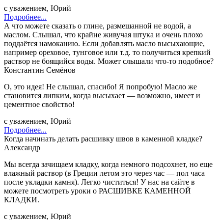
с уважением, Юрий
Подробнее...
А что можете сказать о глине, размешанной не водой, а
маслом. Слышал, что крайне живучая штука и очень плохо
поддаётся намоканию. Если добавлять масло высыхающие,
например ореховое, тунговое или т.д. то получиться крепкий
раствор не боящийся воды. Может слышали что-то подобное?
Константин Семёнов
О, это идея! Не слышал, спасибо! Я попробую! Масло же
становится липким, когда высыхает — возможно, имеет и
цементное свойство!
с уважением, Юрий
Подробнее...
Когда начинать делать расшивку швов в каменной кладке?
Александр
Мы всегда зачищаем кладку, когда немного подсохнет, но еще
влажный раствор (в Греции летом это через час — пол часа
после укладки камня). Легко чиститься! У нас на сайте в
можете посмотреть уроки о РАСШИВКЕ КАМЕННОЙ
КЛАДКИ.
с уважением, Юрий