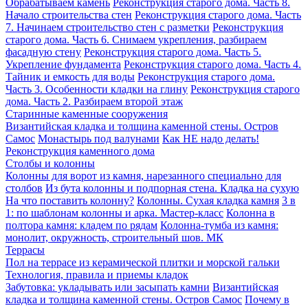
Обрабатываем камень
Реконструкция старого дома. Часть 8.
Начало строительства стен
Реконструкция старого дома. Часть
7. Начинаем строительство стен с разметки
Реконструкция
старого дома. Часть 6. Снимаем укрепления, разбираем
фасадную стену
Реконструкция старого дома. Часть 5.
Укрепление фундамента
Реконструкция старого дома. Часть 4.
Тайник и емкость для воды
Реконструкция старого дома.
Часть 3. Особенности кладки на глину
Реконструкция старого
дома. Часть 2. Разбираем второй этаж
Старинные каменные сооружения
Византийская кладка и толщина каменной стены. Остров
Самос
Монастырь под валунами
Как НЕ надо делать!
Реконструкция каменного дома
Столбы и колонны
Колонны для ворот из камня, нарезанного специально для
столбов
Из бута колонны и подпорная стена. Кладка на сухую
На что поставить колонну?
Колонны. Сухая кладка камня
3 в
1: по шаблонам колонны и арка. Мастер-класс
Колонна в
полтора камня: кладем по рядам
Колонна-тумба из камня:
монолит, окружность, строительный шов. МК
Террасы
Пол на террасе из керамической плитки и морской гальки
Технология, правила и приемы кладок
Забутовка: укладывать или засыпать камни
Византийская
кладка и толщина каменной стены. Остров Самос
Почему в