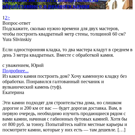
обработанного и резаного камня
1
2
>
Вопрос-ответ
Подскажите, сколько нужно времени для двух мастеров,
чтобы построить квадратный метр стены, толщиной 60 см?
Yura Slivinskiy
Если односторонняя кладка, то два мастера кладут в среднем в
день 3 метра квадратных. Вместе с обработкой камня.
с уважением, Юрий
Подробнее...
Из какого камня построить дом? Хочу каменную кладку без
обработки. Понравился галтованный песчаник и
вулканический камень (туф).
Екатерина
Эти камни подходят для строительства дома, но слишком
дорогие и 200 км от вас — будет дорогая доставка. Вам, в
первую очередь, необходимо изучить продающиеся рядом с
вами камни, начиная с габионных бутовых камней. Хотя бы
от 800 руб. за тонну. Попытайтесь найти местные карьеры и
посмотрите камни, которые у них есть — там дешевле. […]