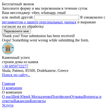
Бесплатный звонок
Заполните форму и мы перезвоним в течение суток
Ваш мессенджер: viber, whatsapp, email
или любой другой:
Я ознакомлен с
регламентом о защите персональных данных
и выражаю
согласие на их обработку
Thank you! Your submission has been received!
Oops! Something went wrong while submitting the form.
Каменный успех
строим дома из камня
+30 6959733277
Skala, Patmos, 85500, Dodekanese, Greece
Поиск по сайту...
Главная
О компании
О компании
О нас
Шеф Юрий Москаленко
Портфолио
Отзывы
Вопросы и
ответы
Вакансии
Контакты
Услуги