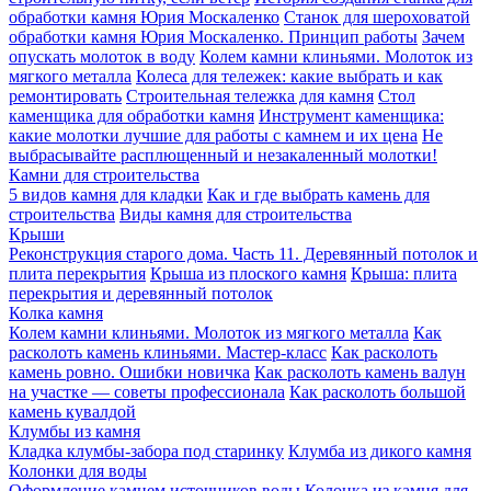
обработки камня Юрия Москаленко
Станок для шероховатой
обработки камня Юрия Москаленко. Принцип работы
Зачем
опускать молоток в воду
Колем камни клиньями. Молоток из
мягкого металла
Колеса для тележек: какие выбрать и как
ремонтировать
Строительная тележка для камня
Стол
каменщика для обработки камня
Инструмент каменщика:
какие молотки лучшие для работы с камнем и их цена
Не
выбрасывайте расплющенный и незакаленный молотки!
Камни для строительства
5 видов камня для кладки
Как и где выбрать камень для
строительства
Виды камня для строительства
Крыши
Реконструкция старого дома. Часть 11. Деревянный потолок и
плита перекрытия
Крыша из плоского камня
Крыша: плита
перекрытия и деревянный потолок
Колка камня
Колем камни клиньями. Молоток из мягкого металла
Как
расколоть камень клиньями. Мастер-класс
Как расколоть
камень ровно. Ошибки новичка
Как расколоть камень валун
на участке — советы профессионала
Как расколоть большой
камень кувалдой
Клумбы из камня
Кладка клумбы-забора под старинку
Клумба из дикого камня
Колонки для воды
Оформление камнем источников воды
Колонка из камня для