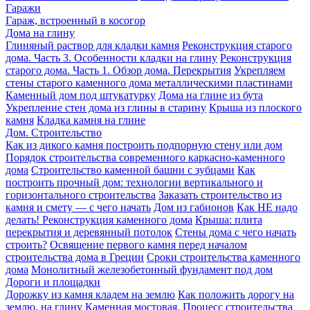
Гаражи
Гараж, встроенный в косогор
Дома на глину
Глиняный раствор для кладки камня
Реконструкция старого
дома. Часть 3. Особенности кладки на глину
Реконструкция
старого дома. Часть 1. Обзор дома. Перекрытия
Укрепляем
стены старого каменного дома металлическими пластинами
Каменный дом под штукатурку
Дома на глине из бута
Укрепление стен дома из глины в старину
Крыша из плоского
камня
Кладка камня на глине
Дом. Строительство
Как из дикого камня построить подпорную стену или дом
Порядок строительства современного каркасно-каменного
дома
Строительство каменной башни с зубцами
Как
построить прочный дом: технологии вертикального и
горизонтального строительства
Заказать строительство из
камня и смету — с чего начать
Дом из габионов
Как НЕ надо
делать! Реконструкция каменного дома
Крыша: плита
перекрытия и деревянный потолок
Стены дома с чего начать
строить?
Освящение первого камня перед началом
строительства дома в Греции
Сроки строительства каменного
дома
Монолитный железобетонный фундамент под дом
Дороги и площадки
Дорожку из камня кладем на землю
Как положить дорогу на
землю, на глину
Каменная мостовая. Процесс строительства