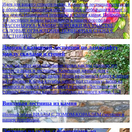
Идея для вашего строительства. Каменная лестница прекрасна
в обрамлении вьющихся роз. Ниша-арка небольшая в стене —
как декор. Правильная перевязка в кладке камня. Подробнее
эту лестницу можно рассмотреть в нашем портфолио
ГРАСОНЬЕРКА, КАМИН, ДОРОЖКИ НА УЧАСТКЕ,
САДОВЫЕ ОГРАЖДЕНИЯ, ПОДПОРНАЯ СТЕНА С
ЛЕСТНИЦЕЙ.
Дворик с каменной лестницей по ландшафту
между скалами и стеной
У нас на сайте есть отдельные уроки как мы строили эту
виллу: о арках и лестницах Каменный дачный дом с
лестницей. Кладка по рядам; Ниша из резаного камня в заборе
на парковке; Кладка клумбы-забора под старинку; Забор из
резаного и дикого камня с аркой и нишей; Лестница под
старину. Перевязка камней; Барбекю из дикого камня. […]
Винтовая лестница из камня
Полный обзор ВИЛЛЫ С ДОМОМ-КОРАБЛЕМ смотрите в
нашем портфолио.
Лестница на скале, с поворотами, из