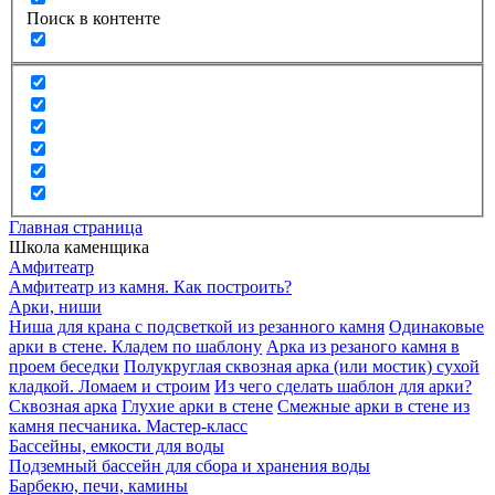
Поиск в контенте
Главная страница
Школа каменщика
Амфитеатр
Амфитеатр из камня. Как построить?
Арки, ниши
Ниша для крана с подсветкой из резанного камня
Одинаковые
арки в стене. Кладем по шаблону
Арка из резаного камня в
проем беседки
Полукруглая сквозная арка (или мостик) сухой
кладкой. Ломаем и строим
Из чего сделать шаблон для арки?
Сквозная арка
Глухие арки в стене
Смежные арки в стене из
камня песчаника. Мастер-класс
Бассейны, емкости для воды
Подземный бассейн для сбора и хранения воды
Барбекю, печи, камины