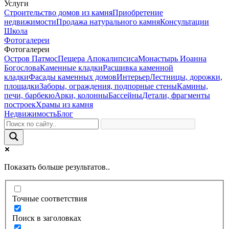
Услуги
Строительство домов из камня
Приобретение
недвижимости
Продажа натурального камня
Консультации
Школа
Фотогалереи
Фотогалереи
Остров Патмос
Пещера Апокалипсиса
Монастырь Иоанна
Богослова
Каменные кладки
Расшивка каменной
кладки
Фасады каменных домов
Интерьер
Лестницы, дорожки,
площадки
Заборы, ограждения, подпорные стены
Камины,
печи, барбекю
Арки, колонны
Бассейны
Детали, фрагменты
построек
Храмы из камня
Недвижимость
Блог
Показать больше результатов..
Точные соответствия
Поиск в заголовках