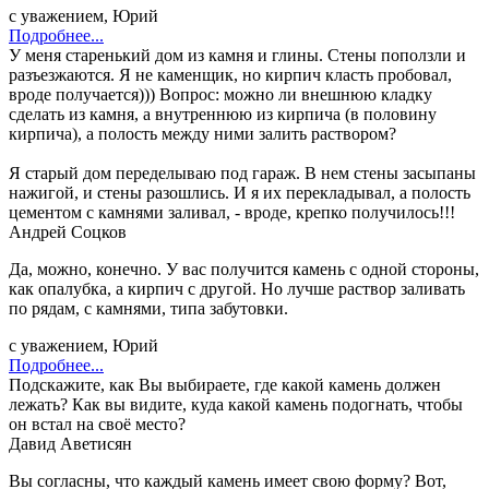
с уважением, Юрий
Подробнее...
У меня старенький дом из камня и глины. Стены поползли и
разъезжаются. Я не каменщик, но кирпич класть пробовал,
вроде получается))) Вопрос: можно ли внешнюю кладку
сделать из камня, а внутреннюю из кирпича (в половину
кирпича), а полость между ними залить раствором?
Я старый дом переделываю под гараж. В нем стены засыпаны
нажигой, и стены разошлись. И я их перекладывал, а полость
цементом с камнями заливал, - вроде, крепко получилось!!!
Андрей Соцков
Да, можно, конечно. У вас получится камень с одной стороны,
как опалубка, а кирпич с другой. Но лучше раствор заливать
по рядам, с камнями, типа забутовки.
с уважением, Юрий
Подробнее...
Подскажите, как Вы выбираете, где какой камень должен
лежать? Как вы видите, куда какой камень подогнать, чтобы
он встал на своё место?
Давид Аветисян
Вы согласны, что каждый камень имеет свою форму? Вот,