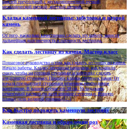
циклей треугольной с двухкомпонентной ручкой;
металлической щеткой; жесткой щеткой.
Кладка каменной лестницы: забутовка и второй
камень
От того, насколько качественно сделать эту работу, зависит
дальнейшая долговечность и прочность лестницы.
Как сделать лестницу из камня. Мастер класс
Пошаговое руководство о том, как сделать лестницу из камня.
Начало работы. Кладку лестницы начинаем, как правило,
снизу, чтобы на готовой ступеньке и забутовке сделать
следующую ступеньку. Процесс кладки ступенек таков: От
начала предыдущей ступеньки отмеряем необходимое
расстояние. В нашем случае это 38 см. Укладываем
цементный раствор по всей ширине ступеньки. Ровную
планку (или водяной уровень) […]
Как быстро положить каменную лестницу
Каменная лестница в обрамлении роз