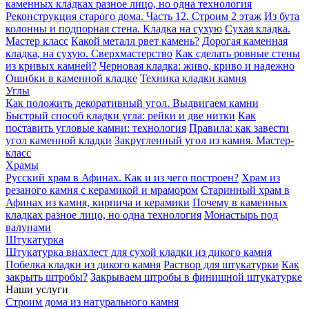
каменных кладках разное лицо, но одна технология
Реконструкция старого дома. Часть 12. Строим 2 этаж
Из бута
колонны и подпорная стена. Кладка на сухую
Сухая кладка.
Мастер класс
Какой металл рвет камень?
Дорогая каменная
кладка, на сухую. Сверхмастерство
Как сделать ровные стены
из кривых камней?
Черновая кладка: живо, криво и надежно
Ошибки в каменной кладке
Техника кладки камня
Углы
Как положить декоративный угол. Выдвигаем камни
Быстрый способ кладки угла: рейки и две нитки
Как
поставить угловые камни: технология
Правила: как завести
угол каменной кладки
Закругленный угол из камня. Мастер-
класс
Храмы
Русский храм в Афинах. Как и из чего построен?
Храм из
резаного камня c керамикой и мрамором
Старинный храм в
Афинах из камня, кирпича и керамики
Почему в каменных
кладках разное лицо, но одна технология
Монастырь под
валунами
Штукатурка
Штукатурка внахлест для сухой кладки из дикого камня
Побелка кладки из дикого камня
Раствор для штукатурки
Как
закрыть штробы?
Закрываем штробы в финишной штукатурке
Наши услуги
Строим дома из натурального камня