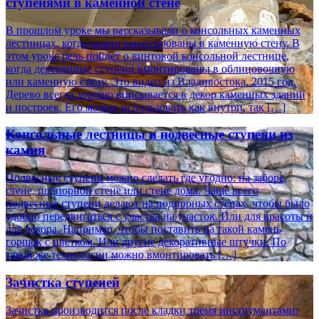
ступенями в каменной стене
В прошлом уроке мы рассказывали о консольных каменных
лестницах, когда камни вмонтированы в каменную стену. В
этом уроке речь пойдет о винтовой консольной лестнице,
когда деревянные ступени вмонтированы в облицовочную
или каменную стену. Это видео из Владивостока, 2015 год.
Дерево всегда хорошо вписывается в декор каменных зданий
и построек. Его можно использовать как внутри, так […]
Консольные лестницы и подвесные ступени из
камня
Подвесные ступени можно сделать где угодно: на заборе,
стене, подпорной стене или стене дома. Чаще всего
подвесные ступени делают на подпорных стенах, чтобы было
удобно передвигаться с участка на участок. Или для красоты и
для декора. Например, чтобы поставить на такой камень
горшок с цветком. Или другие декоративные штучки. По
такой же технологии можно вмонтировать […]
Зачистка ступеней
Зачистка производится после кладки тремя инструментами: