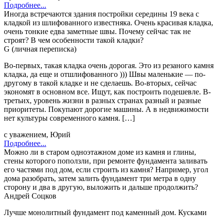
Подробнее...
Иногда встречаются здания постройки середины 19 века с
кладкой из шлифованного известняка. Очень красивая кладка,
очень тонкие едва заметные швы. Почему сейчас так не
строят? В чем особенности такой кладки?
G (личная переписка)
Во-первых, такая кладка очень дорогая. Это из резаного камня
кладка, да еще и отшлифованного ))) Швы маленькие — по-
другому в такой кладке и не сделаешь. Во-вторых, сейчас
экономят в основном все. Ищут, как построить подешевле. В-
третьих, уровень жизни в разных странах разный и разные
приоритеты. Покупают дорогие машины. А в недвижимости
нет культуры современного камня. […]
с уважением, Юрий
Подробнее...
Можно ли в старом одноэтажном доме из камня и глины,
стены которого поползли, при ремонте фундамента заливать
его частями под дом, если строить из камня? Например, угол
дома разобрать, затем залить фундамент три метра в одну
сторону и два в другую, выложить и дальше продолжить?
Андрей Соцков
Лучше монолитный фундамент под каменный дом. Кусками