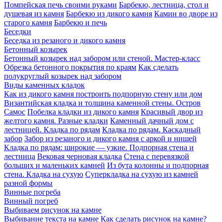
Помпейская печь своими руками
Барбекю, лестница, стол и
душевая из камня
Барбекю из дикого камня
Камин во дворе из
старого камня
Барбекю и печь
Беседки
Беседка из резаного и дикого камня
Бетонный козырек
Бетонный козырек над забором или стеной. Мастер-класс
Обрезка бетонного покрытия по краям
Как сделать
полукруглый козырек над забором
Виды каменных кладок
Как из дикого камня построить подпорную стену или дом
Византийская кладка и толщина каменной стены. Остров
Самос
Побелка кладки из дикого камня
Красивый двор из
желтого камня. Разные кладки
Каменный дачный дом с
лестницей. Кладка по рядам
Кладка по рядам. Каскадный
забор
Забор из резаного и дикого камня с аркой и нишей
Кладка по рядам: широкие — узкие. Подпорная стена и
лестница
Вековая черновая кладка
Стена с перевязкой
больших и маленьких камней
Из бута колонны и подпорная
стена. Кладка на сухую
Суперкладка на сухую из камней
разной формы
Винные погреба
Винный погреб
Выбиваем рисунок на камне
Выбивание текста на камне
Как сделать рисунок на камне?