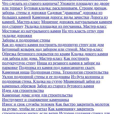
Что сделать из старого кирпича? Уложите площадку во дворе
или террасу
Бутовая кладка: расклиниваем. Строим дренаж,
заборы, стены и дорожки
Садовая “драконья” дорожка из
больших камней
Каменная дорога: виды зачистки
Дорога из
камней. Мастер-класс
Мощение дорожек натуральным камнем
под старину
Укладка площадки из песчаника. Мастер-класс
Мостовые из натурального камня
На что класть сетку при
укладке дорожки
Заборы и подпорные стены
Как из дикого камня построить подпорную стену или дом
Бетонный козырек над забором или стеной. Мастер-класс
Обрезка бетонного покрытия по краям
Кладка дикого камня
для забора или дома. Мастер-класс
Как построить
полукруглую стену
Ниша из резаного камня в заборе на
парковке
Подпорка из камня под нависающую скалу.
Каменная ниша
Подпорная стена. Технология строительства
Уклон подпорной стены и ее подошвы
Из бута колонны и
подпорная стена. Кладка на сухую
Мраморный забор из
каменных обрезков
Забор из старого бутового камня
Идеи для строительства
Каменные дома: идеи для строительства
Инструмент и снаряжение каменщика
Износ и срок службы тележек
Как быстро закрепить молоток
на ручке, чтобы не слетал
Как каменщику закрепить
строительную нитку, если ветер
История создания станка для