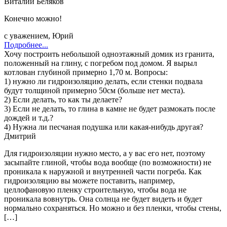
Виталий Беляков
Конечно можно!
с уважением, Юрий
Подробнее...
Хочу построить небольшой одноэтажный домик из гранита,
положенный на глину, с погребом под домом. Я вырыл
котлован глубиной примерно 1,70 м. Вопросы:
1) нужно ли гидроизоляцию делать, если стенки подвала
будут толщиной примерно 50см (больше нет места).
2) Если делать, то как ты делаете?
3) Если не делать, то глина в камне не будет размокать после
дождей и т.д.?
4) Нужна ли песчаная подушка или какая-нибудь другая?
Дмитрий
Для гидроизоляции нужно место, а у вас его нет, поэтому
засыпайте глиной, чтобы вода вообще (по возможности) не
проникала к наружной и внутренней части погреба. Как
гидроизоляцию вы можете поставить, например,
целлофановую пленку строительную, чтобы вода не
проникала вовнутрь. Она солнца не будет видеть и будет
нормально сохраняться. Но можно и без пленки, чтобы стены,
[…]