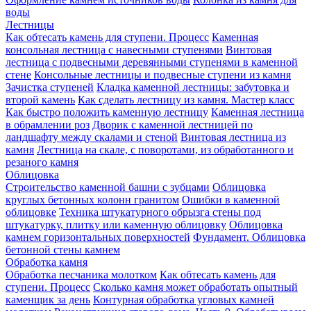
воды
Лестницы
Как обтесать камень для ступени. Процесс
Каменная
консольная лестница с навесными ступенями
Винтовая
лестница с подвесными деревянными ступенями в каменной
стене
Консольные лестницы и подвесные ступени из камня
Зачистка ступеней
Кладка каменной лестницы: забутовка и
второй камень
Как сделать лестницу из камня. Мастер класс
Как быстро положить каменную лестницу
Каменная лестница
в обрамлении роз
Дворик с каменной лестницей по
ландшафту между скалами и стеной
Винтовая лестница из
камня
Лестница на скале, с поворотами, из обработанного и
резаного камня
Облицовка
Строительство каменной башни с зубцами
Облицовка
круглых бетонных колонн гранитом
Ошибки в каменной
облицовке
Техника штукатурного обрызга стены под
штукатурку, плитку или каменную облицовку
Облицовка
камнем горизонтальных поверхностей
Фундамент. Облицовка
бетонной стены камнем
Обработка камня
Обработка песчаника молотком
Как обтесать камень для
ступени. Процесс
Сколько камня может обработать опытный
каменщик за день
Контурная обработка угловых камней