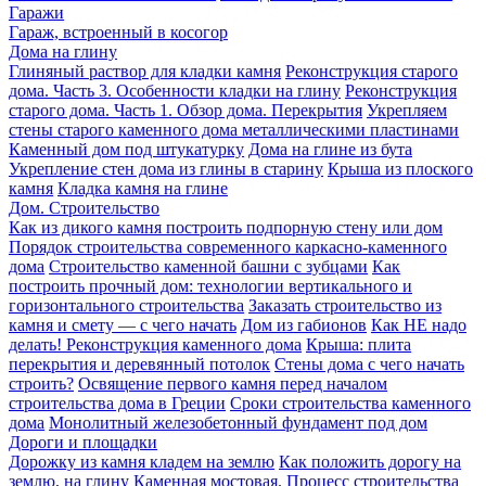
Гаражи
Гараж, встроенный в косогор
Дома на глину
Глиняный раствор для кладки камня
Реконструкция старого
дома. Часть 3. Особенности кладки на глину
Реконструкция
старого дома. Часть 1. Обзор дома. Перекрытия
Укрепляем
стены старого каменного дома металлическими пластинами
Каменный дом под штукатурку
Дома на глине из бута
Укрепление стен дома из глины в старину
Крыша из плоского
камня
Кладка камня на глине
Дом. Строительство
Как из дикого камня построить подпорную стену или дом
Порядок строительства современного каркасно-каменного
дома
Строительство каменной башни с зубцами
Как
построить прочный дом: технологии вертикального и
горизонтального строительства
Заказать строительство из
камня и смету — с чего начать
Дом из габионов
Как НЕ надо
делать! Реконструкция каменного дома
Крыша: плита
перекрытия и деревянный потолок
Стены дома с чего начать
строить?
Освящение первого камня перед началом
строительства дома в Греции
Сроки строительства каменного
дома
Монолитный железобетонный фундамент под дом
Дороги и площадки
Дорожку из камня кладем на землю
Как положить дорогу на
землю, на глину
Каменная мостовая. Процесс строительства