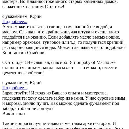
мастера. Во Владивостоке много старых каменных домов,
сложенных на глину. Стоят же!
с уважением, Юрий
Подробнее...
А что можете сказать о глине, размешанной не водой, а
маслом. Слышал, что крайне живучая штука и очень плохо
поддаётся намоканию. Если добавлять масло высыхающие,
например ореховое, тунговое или т.д. то получиться крепкий
раствор не боящийся воды. Может слышали что-то подобное?
Константин Семёнов
О, это идея! Не слышал, спасибо! Я попробую! Масло же
становится липким, когда высыхает — возможно, имеет и
цементное свойство!
с уважением, Юрий
Подробнее...
Здравствуйте! Исходя из Вашего опыта и мастерства,
подскажите: хочу сделать забор из камня. У нас суровые зимы
и морозы, землю пучит. Как можно сделать фундамент под
забор, чтоб он не лопнул?
Викинг цах
Такие вопросы лучше задавать местным архитекторам. И
пусть высчитывают, какая толщина фундамента должна быть.