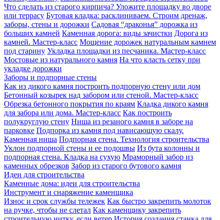
Что сделать из старого кирпича? Уложите площадку во дворе
или террасу
Бутовая кладка: расклиниваем. Строим дренаж,
заборы, стены и дорожки
Садовая “драконья” дорожка из
больших камней
Каменная дорога: виды зачистки
Дорога из
камней. Мастер-класс
Мощение дорожек натуральным камнем
под старину
Укладка площадки из песчаника. Мастер-класс
Мостовые из натурального камня
На что класть сетку при
укладке дорожки
Заборы и подпорные стены
Как из дикого камня построить подпорную стену или дом
Бетонный козырек над забором или стеной. Мастер-класс
Обрезка бетонного покрытия по краям
Кладка дикого камня
для забора или дома. Мастер-класс
Как построить
полукруглую стену
Ниша из резаного камня в заборе на
парковке
Подпорка из камня под нависающую скалу.
Каменная ниша
Подпорная стена. Технология строительства
Уклон подпорной стены и ее подошвы
Из бута колонны и
подпорная стена. Кладка на сухую
Мраморный забор из
каменных обрезков
Забор из старого бутового камня
Идеи для строительства
Каменные дома: идеи для строительства
Инструмент и снаряжение каменщика
Износ и срок службы тележек
Как быстро закрепить молоток
на ручке, чтобы не слетал
Как каменщику закрепить
строительную нитку, если ветер
История создания станка для