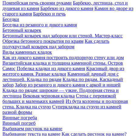
Помпейская печь своими руками
Барбекю, лестница, стол и
душевая из камня
Барбекю из дикого камня
Камин во дворе из
старого камня
Барбекю и печь
Беседки
Беседка из резаного и дикого камня
Бетонный козырек
Бетонный козырек над забором или стеной. Мастер-класс
Обрезка бетонного покрытия по краям
Как сделать
полукруглый козырек над забором
Виды каменных кладок
Как из дикого камня построить подпорную стену или дом
Византийская кладка и толщина каменной стены. Остров
Самос
Побелка кладки из дикого камня
Красивый двор из
желтого камня. Разные кладки
Каменный дачный дом с
лестницей. Кладка по рядам
Кладка по рядам. Каскадный
забор
Забор из резаного и дикого камня с аркой и нишей
Кладка по рядам: широкие — узкие. Подпорная стена и
лестница
Вековая черновая кладка
Стена с перевязкой
больших и маленьких камней
Из бута колонны и подпорная
стена. Кладка на сухую
Суперкладка на сухую из камней
разной формы
Винные погреба
Винный погреб
Выбиваем рисунок на камне
Выбивание текста на камне
Как сделать рисунок на камне?