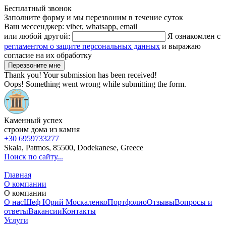
Бесплатный звонок
Заполните форму и мы перезвоним в течение суток
Ваш мессенджер: viber, whatsapp, email
или любой другой:
Я ознакомлен с
регламентом о защите персональных данных
и выражаю
согласие на их обработку
Thank you! Your submission has been received!
Oops! Something went wrong while submitting the form.
Каменный успех
строим дома из камня
+30 6959733277
Skala, Patmos, 85500, Dodekanese, Greece
Поиск по сайту...
Главная
О компании
О компании
О нас
Шеф Юрий Москаленко
Портфолио
Отзывы
Вопросы и
ответы
Вакансии
Контакты
Услуги