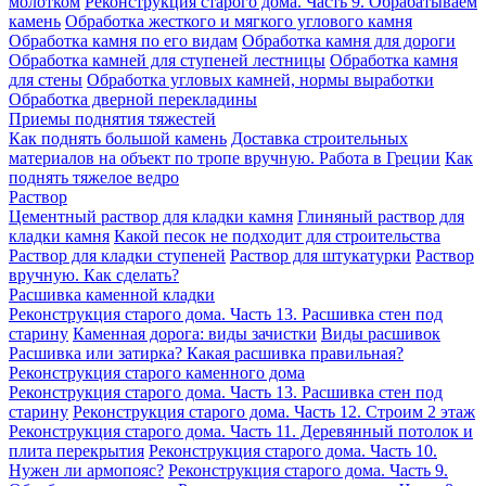
молотком
Реконструкция старого дома. Часть 9. Обрабатываем
камень
Обработка жесткого и мягкого углового камня
Обработка камня по его видам
Обработка камня для дороги
Обработка камней для ступеней лестницы
Обработка камня
для стены
Обработка угловых камней, нормы выработки
Обработка дверной перекладины
Приемы поднятия тяжестей
Как поднять большой камень
Доставка строительных
материалов на объект по тропе вручную. Работа в Греции
Как
поднять тяжелое ведро
Раствор
Цементный раствор для кладки камня
Глиняный раствор для
кладки камня
Какой песок не подходит для строительства
Раствор для кладки ступеней
Раствор для штукатурки
Раствор
вручную. Как сделать?
Расшивка каменной кладки
Реконструкция старого дома. Часть 13. Расшивка стен под
старину
Каменная дорога: виды зачистки
Виды расшивок
Расшивка или затирка? Какая расшивка правильная?
Реконструкция старого каменного дома
Реконструкция старого дома. Часть 13. Расшивка стен под
старину
Реконструкция старого дома. Часть 12. Строим 2 этаж
Реконструкция старого дома. Часть 11. Деревянный потолок и
плита перекрытия
Реконструкция старого дома. Часть 10.
Нужен ли армопояс?
Реконструкция старого дома. Часть 9.