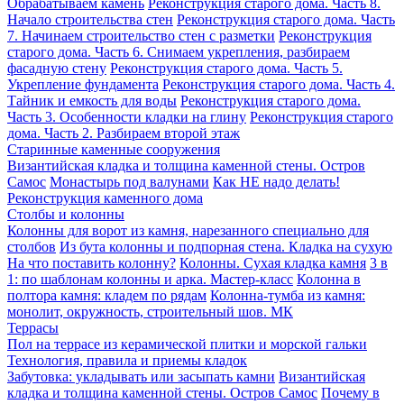
Обрабатываем камень
Реконструкция старого дома. Часть 8.
Начало строительства стен
Реконструкция старого дома. Часть
7. Начинаем строительство стен с разметки
Реконструкция
старого дома. Часть 6. Снимаем укрепления, разбираем
фасадную стену
Реконструкция старого дома. Часть 5.
Укрепление фундамента
Реконструкция старого дома. Часть 4.
Тайник и емкость для воды
Реконструкция старого дома.
Часть 3. Особенности кладки на глину
Реконструкция старого
дома. Часть 2. Разбираем второй этаж
Старинные каменные сооружения
Византийская кладка и толщина каменной стены. Остров
Самос
Монастырь под валунами
Как НЕ надо делать!
Реконструкция каменного дома
Столбы и колонны
Колонны для ворот из камня, нарезанного специально для
столбов
Из бута колонны и подпорная стена. Кладка на сухую
На что поставить колонну?
Колонны. Сухая кладка камня
3 в
1: по шаблонам колонны и арка. Мастер-класс
Колонна в
полтора камня: кладем по рядам
Колонна-тумба из камня:
монолит, окружность, строительный шов. МК
Террасы
Пол на террасе из керамической плитки и морской гальки
Технология, правила и приемы кладок
Забутовка: укладывать или засыпать камни
Византийская
кладка и толщина каменной стены. Остров Самос
Почему в