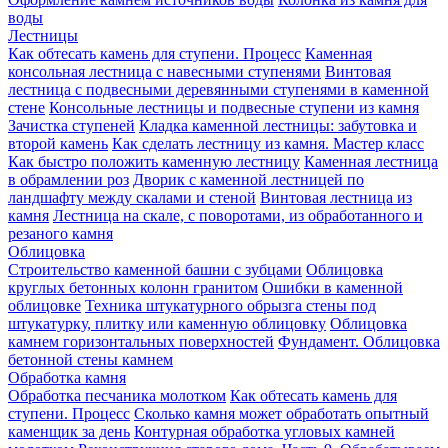
воды
Лестницы
Как обтесать камень для ступени. Процесс
Каменная
консольная лестница с навесными ступенями
Винтовая
лестница с подвесными деревянными ступенями в каменной
стене
Консольные лестницы и подвесные ступени из камня
Зачистка ступеней
Кладка каменной лестницы: забутовка и
второй камень
Как сделать лестницу из камня. Мастер класс
Как быстро положить каменную лестницу
Каменная лестница
в обрамлении роз
Дворик с каменной лестницей по
ландшафту между скалами и стеной
Винтовая лестница из
камня
Лестница на скале, с поворотами, из обработанного и
резаного камня
Облицовка
Строительство каменной башни с зубцами
Облицовка
круглых бетонных колонн гранитом
Ошибки в каменной
облицовке
Техника штукатурного обрызга стены под
штукатурку, плитку или каменную облицовку
Облицовка
камнем горизонтальных поверхностей
Фундамент. Облицовка
бетонной стены камнем
Обработка камня
Обработка песчаника молотком
Как обтесать камень для
ступени. Процесс
Сколько камня может обработать опытный
каменщик за день
Контурная обработка угловых камней