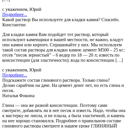
с уважением, Юрий
Подробнее...
Какой раствор Вы используете для кладки камня? Спасибо.
Константин
Для кладки камня Вам подойдет тот раствор, который
используют каменщики в вашей местности, не важно, кладут
они камни или кирпич. Спрашивайте у них. Мы используем
такой состав раствора для кладки камня: цемент М500 – 25 кг;
отсев “песок зернистый” – 6 ведер по 18 — 20 л; известь по
консистенции (для эластичности); вода по консистенции […]
с уважением, Юрий
Подробнее...
Подскажите состав глиняного раствора. Только глина?
Делаю сарайчик на даче. На цемент денег нет, но есть глина и
песок.
Наталья Фокина
Глина — она же разной консистенции. Поэтому сами
смотрите, добавлять ли в нее песок и известь. Надо, чтобы она
к мастерку не липла, и не плыла, а была эластичной, и камень
на нее хорошо становился. Подробнее о правильном составе
глиняного раствора смотрите в нашем уроке ГЛИНЯНЫЙ