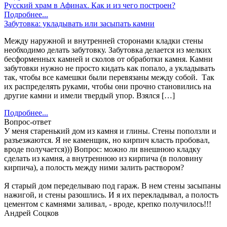
Русский храм в Афинах. Как и из чего построен?
Подробнее...
Забутовка: укладывать или засыпать камни
Между наружной и внутренней сторонами кладки стены
необходимо делать забутовку. Забутовка делается из мелких
бесформенных камней и сколов от обработки камня. Камни
забутовки нужно не просто кидать как попало, а укладывать
так, чтобы все камешки были перевязаны между собой. Так
их распределять руками, чтобы они прочно становились на
другие камни и имели твердый упор. Взялся […]
Подробнее...
Вопрос-ответ
У меня старенький дом из камня и глины. Стены поползли и
разъезжаются. Я не каменщик, но кирпич класть пробовал,
вроде получается))) Вопрос: можно ли внешнюю кладку
сделать из камня, а внутреннюю из кирпича (в половину
кирпича), а полость между ними залить раствором?
Я старый дом переделываю под гараж. В нем стены засыпаны
нажигой, и стены разошлись. И я их перекладывал, а полость
цементом с камнями заливал, - вроде, крепко получилось!!!
Андрей Соцков