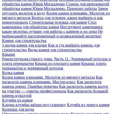
обработки камня Юрия Москаленко
Станок для шероховатой
обработки камня Юрия Москаленко. Принцип работы
Зачем
опускать молоток в воду
Колем камни клиньями. Молоток из
мягкого металла
Колеса для тележек: какие выбрать и как
ремонтировать
Строительная тележка для камня
Стол
каменщика для обработки камня
Инструмент каменщика:
какие молотки лучшие для работы с камнем и их цена
Не
выбрасывайте расплющенный и незакаленный молотки!
Камни для строительства
5 видов камня для кладки
Как и где выбрать камень для
строительства
Виды камня для строительства
Крыши
Реконструкция старого дома. Часть 11. Деревянный потолок и
плита перекрытия
Крыша из плоского камня
Крыша: плита
перекрытия и деревянный потолок
Колка камня
Колем камни клиньями. Молоток из мягкого металла
Как
расколоть камень клиньями. Мастер-класс
Как расколоть
камень ровно. Ошибки новичка
Как расколоть камень валун
на участке — советы профессионала
Как расколоть большой
камень кувалдой
Клумбы из камня
Кладка клумбы-забора под старинку
Клумба из дикого камня
Колонки для воды
Оформление камнем источников воды
Колонка из камня для