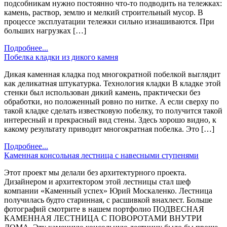
подсобникам нужно постоянно что-то подводить на тележках:
камень, раствор, землю и мелкий строительный мусор. В
процессе эксплуатации тележки сильно изнашиваются. При
больших нагрузках […]
Подробнее...
Побелка кладки из дикого камня
Дикая каменная кладка под многократной побелкой выглядит
как деликатная штукатурка. Технология кладки В кладке этой
стенки был использован дикий камень, практически без
обработки, но положенный ровно по нитке. А если сверху по
такой кладке сделать известковую побелку, то получится такой
интересный и прекрасный вид стены. Здесь хорошо видно, к
какому результату приводит многократная побелка. Это […]
Подробнее...
Каменная консольная лестница с навесными ступенями
Этот проект мы делали без архитектурного проекта.
Дизайнером и архитектором этой лестницы стал шеф
компании «Каменный успех» Юрий Москаленко. Лестница
получилась будто старинная, с расшивкой внахлест. Больше
фотографий смотрите в нашем портфолио ПОДВЕСНАЯ
КАМЕННАЯ ЛЕСТНИЦА С ПОВОРОТАМИ ВНУТРИ