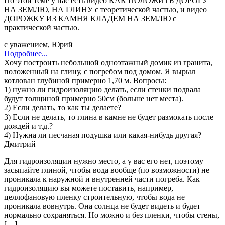
По этой теме у нас есть видео КАК ПОЛОЖИТЬ ДОРОГУ
НА ЗЕМЛЮ, НА ГЛИНУ с теоретической частью, и видео
ДОРОЖКУ ИЗ КАМНЯ КЛАДЕМ НА ЗЕМЛЮ с
практической частью.
с уважением, Юрий
Подробнее...
Хочу построить небольшой одноэтажный домик из гранита,
положенный на глину, с погребом под домом. Я вырыл
котлован глубиной примерно 1,70 м. Вопросы:
1) нужно ли гидроизоляцию делать, если стенки подвала
будут толщиной примерно 50см (больше нет места).
2) Если делать, то как ты делаете?
3) Если не делать, то глина в камне не будет размокать после
дождей и т.д.?
4) Нужна ли песчаная подушка или какая-нибудь другая?
Дмитрий
Для гидроизоляции нужно место, а у вас его нет, поэтому
засыпайте глиной, чтобы вода вообще (по возможности) не
проникала к наружной и внутренней части погреба. Как
гидроизоляцию вы можете поставить, например,
целлофановую пленку строительную, чтобы вода не
проникала вовнутрь. Она солнца не будет видеть и будет
нормально сохраняться. Но можно и без пленки, чтобы стены,
[…]