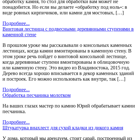
обработку камня, то стол для обработки вам может не
понадобится. Но если вы делаете «обработку под ноль«: в
виде ровных кирпичиков, или камни для мостовых, […]
Подробнее...
Винтовая лестница с подвесными деревянными ступенями в
каменной стене
В прошлом уроке мы рассказывали о консольных каменных
лестницах, когда камни вмонтированы в каменную стену. В
этом уроке речь пойдет о винтовой консольной лестнице,
когда деревянные ступени вмонтированы в облицовочную
или каменную стену. Это видео из Владивостока, 2015 год.
Дерево всегда хорошо вписывается в декор каменных зданий
и построек. Его можно использовать как внутри, так […]
Подробнее...
Обработка песчаника молотком
На ваших глазах мастер по камню Юрий обрабатывает камни
песчаника.
Подробнее...
Штукатурка внахлест для сухой кладки из дикого камня
У дома, который мы арендуем, стоит сарай, построенный из