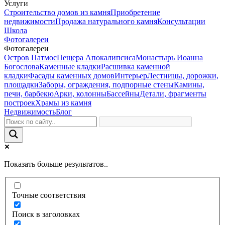
Услуги
Строительство домов из камня
Приобретение
недвижимости
Продажа натурального камня
Консультации
Школа
Фотогалереи
Фотогалереи
Остров Патмос
Пещера Апокалипсиса
Монастырь Иоанна
Богослова
Каменные кладки
Расшивка каменной
кладки
Фасады каменных домов
Интерьер
Лестницы, дорожки,
площадки
Заборы, ограждения, подпорные стены
Камины,
печи, барбекю
Арки, колонны
Бассейны
Детали, фрагменты
построек
Храмы из камня
Недвижимость
Блог
Показать больше результатов..
Точные соответствия
Поиск в заголовках