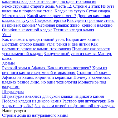
каменных кладках разное лицо, но одна технология
Реконструкция старого дома. Часть 12. Строим 2 этаж
Из бута
колонны и подпорная стена. Кладка на сухую
Сухая кладка.
Мастер класс
Какой металл рвет камень?
Дорогая каменная
кладка, на сухую. Сверхмастерство
Как сделать ровные стены
из кривых камней?
Черновая кладка: живо, криво и надежно
Ошибки в каменной кладке
Техника кладки камня
Углы
Как положить декоративный угол. Выдвигаем камни
Быстрый способ кладки угла: рейки и две нитки
Как
поставить угловые камни: технология
Правила: как завести
угол каменной кладки
Закругленный угол из камня. Мастер-
класс
Храмы
Русский храм в Афинах. Как и из чего построен?
Храм из
резаного камня c керамикой и мрамором
Старинный храм в
Афинах из камня, кирпича и керамики
Почему в каменных
кладках разное лицо, но одна технология
Монастырь под
валунами
Штукатурка
Штукатурка внахлест для сухой кладки из дикого камня
Побелка кладки из дикого камня
Раствор для штукатурки
Как
закрыть штробы?
Закрываем штробы в финишной штукатурке
Наши услуги
Строим дома из натурального камня