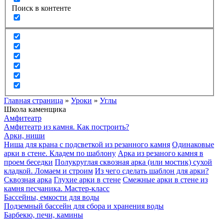
Поиск в контенте
Главная страница
»
Уроки
»
Углы
Школа каменщика
Амфитеатр
Амфитеатр из камня. Как построить?
Арки, ниши
Ниша для крана с подсветкой из резанного камня
Одинаковые
арки в стене. Кладем по шаблону
Арка из резаного камня в
проем беседки
Полукруглая сквозная арка (или мостик) сухой
кладкой. Ломаем и строим
Из чего сделать шаблон для арки?
Сквозная арка
Глухие арки в стене
Смежные арки в стене из
камня песчаника. Мастер-класс
Бассейны, емкости для воды
Подземный бассейн для сбора и хранения воды
Барбекю, печи, камины