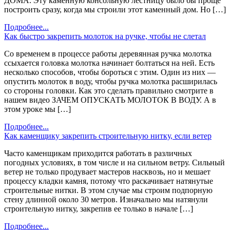
ДОМА. Эту каменную консольную лестницу было бы проще
построить сразу, когда мы строили этот каменный дом. Но […]
Подробнее...
Как быстро закрепить молоток на ручке, чтобы не слетал
Со временем в процессе работы деревянная ручка молотка
ссыхается головка молотка начинает болтаться на ней. Есть
несколько способов, чтобы бороться с этим. Один из них —
опустить молоток в воду, чтобы ручка молотка расширилась
со стороны головки. Как это сделать правильно смотрите в
нашем видео ЗАЧЕМ ОПУСКАТЬ МОЛОТОК В ВОДУ. А в
этом уроке мы […]
Подробнее...
Как каменщику закрепить строительную нитку, если ветер
Часто каменщикам приходится работать в различных
погодных условиях, в том числе и на сильном ветру. Сильный
ветер не только продувает мастеров насквозь, но и мешает
процессу кладки камня, потому что раскачивает натянутые
строительные нитки. В этом случае мы строим подпорную
стену длинной около 30 метров. Изначально мы натянули
строительную нитку, закрепив ее только в начале […]
Подробнее...