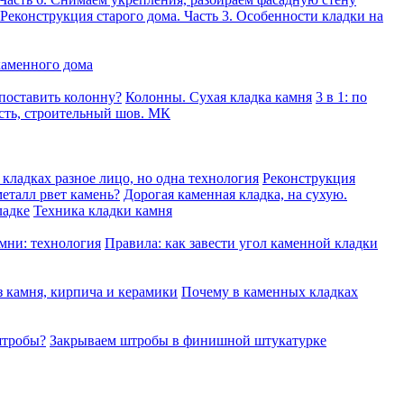
Реконструкция старого дома. Часть 3. Особенности кладки на
каменного дома
 поставить колонну?
Колонны. Сухая кладка камня
3 в 1: по
сть, строительный шов. МК
кладках разное лицо, но одна технология
Реконструкция
еталл рвет камень?
Дорогая каменная кладка, на сухую.
ладке
Техника кладки камня
мни: технология
Правила: как завести угол каменной кладки
 камня, кирпича и керамики
Почему в каменных кладках
штробы?
Закрываем штробы в финишной штукатурке