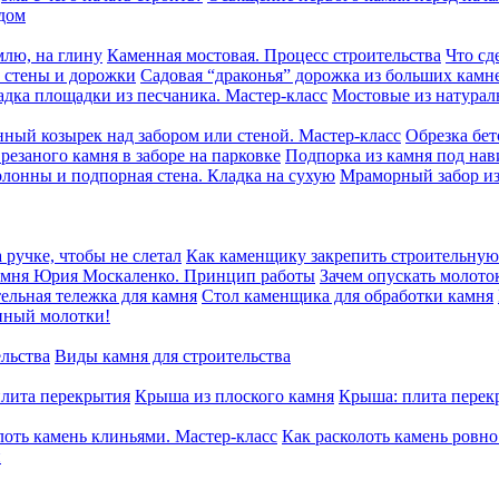
дом
млю, на глину
Каменная мостовая. Процесс строительства
Что сд
, стены и дорожки
Садовая “драконья” дорожка из больших камн
адка площадки из песчаника. Мастер-класс
Мостовые из натурал
нный козырек над забором или стеной. Мастер-класс
Обрезка бет
резаного камня в заборе на парковке
Подпорка из камня под на
олонны и подпорная стена. Кладка на сухую
Мраморный забор из
 ручке, чтобы не слетал
Как каменщику закрепить строительную 
камня Юрия Москаленко. Принцип работы
Зачем опускать молото
ельная тележка для камня
Стол каменщика для обработки камня
нный молотки!
ельства
Виды камня для строительства
плита перекрытия
Крыша из плоского камня
Крыша: плита перек
лоть камень клиньями. Мастер-класс
Как расколоть камень ровн
й