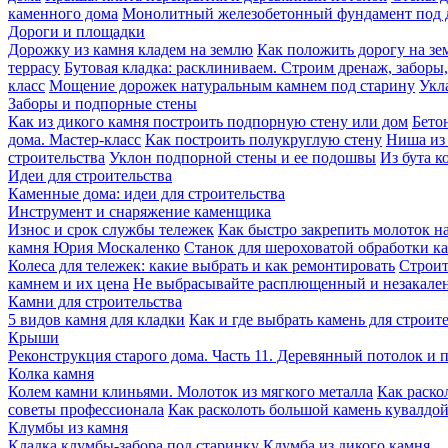
каменного дома
Монолитный железобетонный фундамент под 
Дороги и площадки
Дорожку из камня кладем на землю
Как положить дорогу на зе
террасу
Бутовая кладка: расклиниваем. Строим дренаж, заборы
класс
Мощение дорожек натуральным камнем под старину
Укл
Заборы и подпорные стены
Как из дикого камня построить подпорную стену или дом
Бето
дома. Мастер-класс
Как построить полукруглую стену
Ниша из 
строительства
Уклон подпорной стены и ее подошвы
Из бута к
Идеи для строительства
Каменные дома: идеи для строительства
Инструмент и снаряжение каменщика
Износ и срок службы тележек
Как быстро закрепить молоток на
камня Юрия Москаленко
Станок для шероховатой обработки 
Колеса для тележек: какие выбрать и как ремонтировать
Строит
камнем и их цена
Не выбрасывайте расплющенный и незакале
Камни для строительства
5 видов камня для кладки
Как и где выбрать камень для строит
Крыши
Реконструкция старого дома. Часть 11. Деревянный потолок и 
Колка камня
Колем камни клиньями. Молоток из мягкого металла
Как раско
советы профессионала
Как расколоть большой камень кувалдо
Клумбы из камня
Кладка клумбы-забора под старинку
Клумба из дикого камня