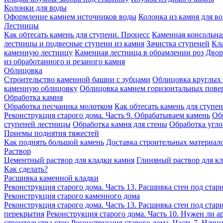
Колонки для воды
Оформление камнем источников воды
Колонка из камня для в
Лестницы
Как обтесать камень для ступени. Процесс
Каменная консольна
лестницы и подвесные ступени из камня
Зачистка ступеней
Кла
каменную лестницу
Каменная лестница в обрамлении роз
Двор
из обработанного и резаного камня
Облицовка
Строительство каменной башни с зубцами
Облицовка круглых 
каменную облицовку
Облицовка камнем горизонтальных пове
Обработка камня
Обработка песчаника молотком
Как обтесать камень для ступе
Реконструкция старого дома. Часть 9. Обрабатываем камень
Об
ступеней лестницы
Обработка камня для стены
Обработка угл
Приемы поднятия тяжестей
Как поднять большой камень
Доставка строительных материало
Раствор
Цементный раствор для кладки камня
Глиняный раствор для к
Как сделать?
Расшивка каменной кладки
Реконструкция старого дома. Часть 13. Расшивка стен под стар
Реконструкция старого каменного дома
Реконструкция старого дома. Часть 13. Расшивка стен под стар
перекрытия
Реконструкция старого дома. Часть 10. Нужен ли а
строительства стен
Реконструкция старого дома. Часть 7. Начин