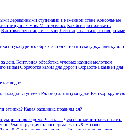
ными деревянными ступенями в каменной стене
Консольные
 лестницу из камня. Мастер класс
Как быстро положить
Винтовая лестница из камня
Лестница на скале, с поворотами,
ика штукатурного обрызга стены под штукатурку, плитку или
за день
Контурная обработка угловых камней молотком
его видам
Обработка камня для дороги
Обработка камней для
елое ведро
для кладки ступеней
Раствор для штукатурки
Раствор вручную.
ли затирка? Какая расшивка правильная?
трукция старого дома. Часть 11. Деревянный потолок и плита
мень
Реконструкция старого дома. Часть 8. Начало
 Часть 6. Снимаем укрепления, разбираем фасадную стену