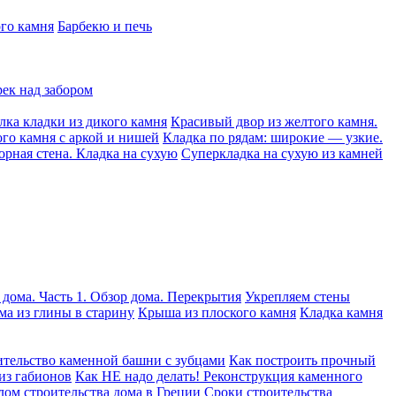
ого камня
Барбекю и печь
рек над забором
лка кладки из дикого камня
Красивый двор из желтого камня.
ого камня с аркой и нишей
Кладка по рядам: широкие — узкие.
орная стена. Кладка на сухую
Суперкладка на сухую из камней
 дома. Часть 1. Обзор дома. Перекрытия
Укрепляем стены
ма из глины в старину
Крыша из плоского камня
Кладка камня
тельство каменной башни с зубцами
Как построить прочный
из габионов
Как НЕ надо делать! Реконструкция каменного
лом строительства дома в Греции
Сроки строительства