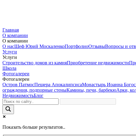
Главная
О компании
О компании
О нас
Шеф Юрий Москаленко
Портфолио
Отзывы
Вопросы и от
Услуги
Услуги
Строительство домов из камня
Приобретение недвижимости
Пр
Школа
Фотогалереи
Фотогалереи
Остров Патмос
Пещера Апокалипсиса
Монастырь Иоанна Богос
ограждения, подпорные стены
Камины, печи, барбекю
Арки, ко
Недвижимость
Блог
Показать больше результатов..