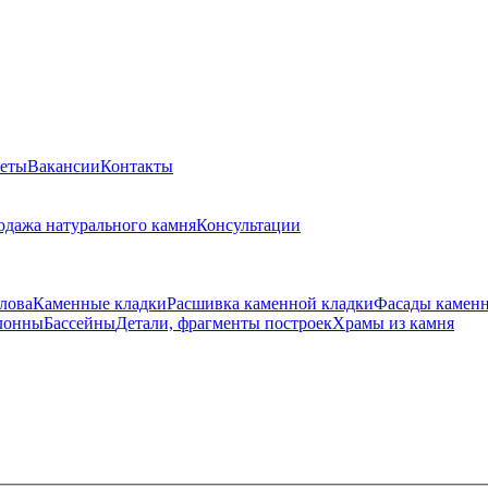
веты
Вакансии
Контакты
одажа натурального камня
Консультации
лова
Каменные кладки
Расшивка каменной кладки
Фасады камен
лонны
Бассейны
Детали, фрагменты построек
Храмы из камня