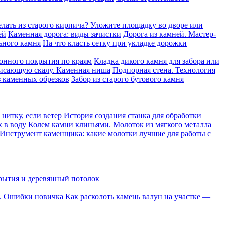
елать из старого кирпича? Уложите площадку во дворе или
ей
Каменная дорога: виды зачистки
Дорога из камней. Мастер-
ьного камня
На что класть сетку при укладке дорожки
онного покрытия по краям
Кладка дикого камня для забора или
висающую скалу. Каменная ниша
Подпорная стена. Технология
 каменных обрезков
Забор из старого бутового камня
нитку, если ветер
История создания станка для обработки
к в воду
Колем камни клиньями. Молоток из мягкого металла
Инструмент каменщика: какие молотки лучшие для работы с
рытия и деревянный потолок
о. Ошибки новичка
Как расколоть камень валун на участке —