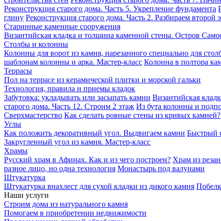
Реконструкция старого дома. Часть 5. Укрепление фундамента
глину
Реконструкция старого дома. Часть 2. Разбираем второй 
Старинные каменные сооружения
Византийская кладка и толщина каменной стены. Остров Само
Столбы и колонны
Колонны для ворот из камня, нарезанного специально для стол
шаблонам колонны и арка. Мастер-класс
Колонна в полтора кам
Террасы
Пол на террасе из керамической плитки и морской гальки
Технология, правила и приемы кладок
Забутовка: укладывать или засыпать камни
Византийская кладк
старого дома. Часть 12. Строим 2 этаж
Из бута колонны и подпо
Сверхмастерство
Как сделать ровные стены из кривых камней?
Углы
Как положить декоративный угол. Выдвигаем камни
Быстрый с
Закругленный угол из камня. Мастер-класс
Храмы
Русский храм в Афинах. Как и из чего построен?
Храм из резан
разное лицо, но одна технология
Монастырь под валунами
Штукатурка
Штукатурка внахлест для сухой кладки из дикого камня
Побелк
Наши услуги
Строим дома из натурального камня
Помогаем в приобретении недвижимости