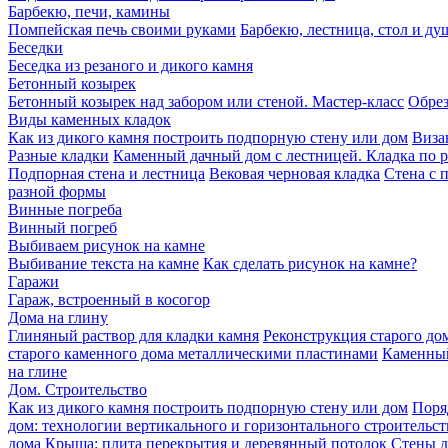
Барбекю, печи, камины
Помпейская печь своими руками
Барбекю, лестница, стол и ду
Беседки
Беседка из резаного и дикого камня
Бетонный козырек
Бетонный козырек над забором или стеной. Мастер-класс
Обрез
Виды каменных кладок
Как из дикого камня построить подпорную стену или дом
Виза
Разные кладки
Каменный дачный дом с лестницей. Кладка по 
Подпорная стена и лестница
Вековая черновая кладка
Стена с 
разной формы
Винные погреба
Винный погреб
Выбиваем рисунок на камне
Выбивание текста на камне
Как сделать рисунок на камне?
Гаражи
Гараж, встроенный в косогор
Дома на глину
Глиняный раствор для кладки камня
Реконструкция старого дом
старого каменного дома металлическими пластинами
Каменный
на глине
Дом. Строительство
Как из дикого камня построить подпорную стену или дом
Поря
дом: технологии вертикального и горизонтального строительст
дома
Крыша: плита перекрытия и деревянный потолок
Стены д