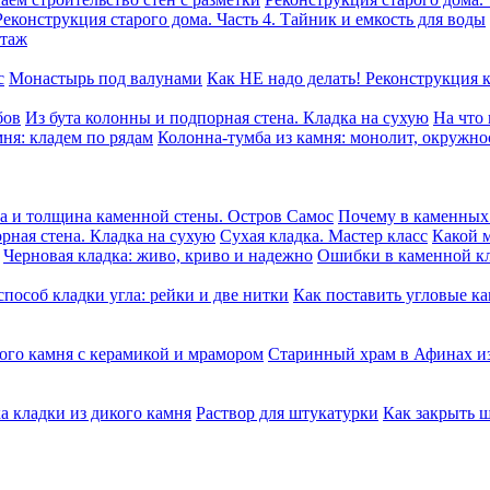
Реконструкция старого дома. Часть 4. Тайник и емкость для воды
этаж
с
Монастырь под валунами
Как НЕ надо делать! Реконструкция 
бов
Из бута колонны и подпорная стена. Кладка на сухую
На что
ня: кладем по рядам
Колонна-тумба из камня: монолит, окружно
а и толщина каменной стены. Остров Самос
Почему в каменных 
рная стена. Кладка на сухую
Сухая кладка. Мастер класс
Какой м
Черновая кладка: живо, криво и надежно
Ошибки в каменной к
пособ кладки угла: рейки и две нитки
Как поставить угловые ка
ого камня c керамикой и мрамором
Старинный храм в Афинах из
а кладки из дикого камня
Раствор для штукатурки
Как закрыть 