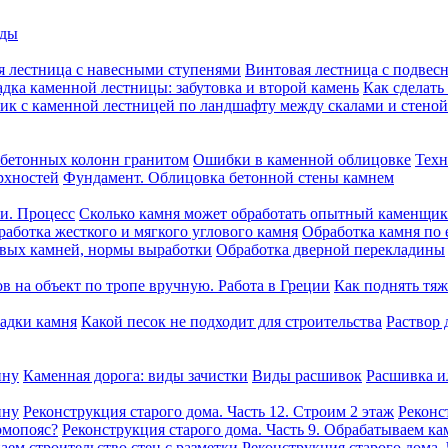
оды
я лестница с навесными ступенями
Винтовая лестница с подвес
дка каменной лестницы: забутовка и второй камень
Как сделать
ик с каменной лестницей по ландшафту между скалами и стеной
бетонных колонн гранитом
Ошибки в каменной облицовке
Техн
рхностей
Фундамент. Облицовка бетонной стены камнем
ни. Процесс
Сколько камня может обработать опытный каменщик 
работка жесткого и мягкого углового камня
Обработка камня по 
овых камней, нормы выработки
Обработка дверной перекладины
в на объект по тропе вручную. Работа в Греции
Как поднять тяж
ладки камня
Какой песок не подходит для строительства
Раствор 
ину
Каменная дорога: виды зачистки
Виды расшивок
Расшивка и
ину
Реконструкция старого дома. Часть 12. Строим 2 этаж
Реконс
рмопояс?
Реконструкция старого дома. Часть 9. Обрабатываем ка
аем строительство стен с разметки
Реконструкция старого дома.