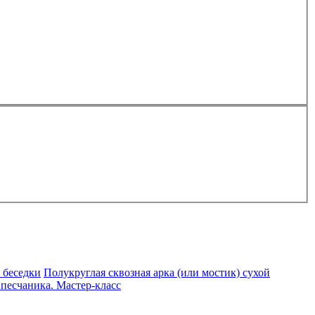
 беседки
Полукруглая сквозная арка (или мостик) сухой
 песчаника. Мастер-класс