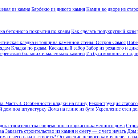
шевая из камня
Барбекю из дикого камня
Камин во дворе из стар
ка бетонного покрытия по краям
Как сделать полукруглый козы
нтийская кладка и толщина каменной стены. Остров Самос
Побе
рядам
Кладка по рядам. Каскадный забор
Забор из резаного и дик
перевязкой больших и маленьких камней
Из бута колонны и подп
а. Часть 3. Особенности кладки на глину
Реконструкция старого
 дом под штукатурку
Дома на глине из бута
Укрепление стен до
док строительства современного каркасно-каменного дома
Строи
ва
Заказать строительство из камня и смету — с чего начать
Дом 
ома с чего начать строить?
Освящение первого камня перед нача