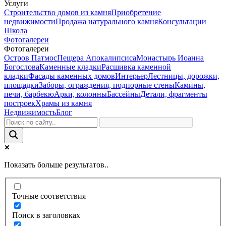
Услуги
Строительство домов из камня
Приобретение
недвижимости
Продажа натурального камня
Консультации
Школа
Фотогалереи
Фотогалереи
Остров Патмос
Пещера Апокалипсиса
Монастырь Иоанна
Богослова
Каменные кладки
Расшивка каменной
кладки
Фасады каменных домов
Интерьер
Лестницы, дорожки,
площадки
Заборы, ограждения, подпорные стены
Камины,
печи, барбекю
Арки, колонны
Бассейны
Детали, фрагменты
построек
Храмы из камня
Недвижимость
Блог
Показать больше результатов..
Точные соответствия
Поиск в заголовках