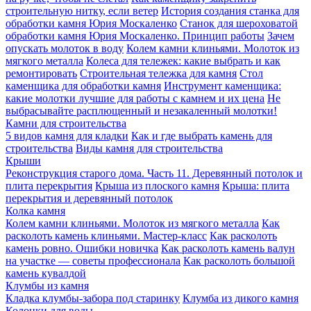
строительную нитку, если ветер
История создания станка для
обработки камня Юрия Москаленко
Станок для шероховатой
обработки камня Юрия Москаленко. Принцип работы
Зачем
опускать молоток в воду
Колем камни клиньями. Молоток из
мягкого металла
Колеса для тележек: какие выбрать и как
ремонтировать
Строительная тележка для камня
Стол
каменщика для обработки камня
Инструмент каменщика:
какие молотки лучшие для работы с камнем и их цена
Не
выбрасывайте расплющенный и незакаленный молотки!
Камни для строительства
5 видов камня для кладки
Как и где выбрать камень для
строительства
Виды камня для строительства
Крыши
Реконструкция старого дома. Часть 11. Деревянный потолок и
плита перекрытия
Крыша из плоского камня
Крыша: плита
перекрытия и деревянный потолок
Колка камня
Колем камни клиньями. Молоток из мягкого металла
Как
расколоть камень клиньями. Мастер-класс
Как расколоть
камень ровно. Ошибки новичка
Как расколоть камень валун
на участке — советы профессионала
Как расколоть большой
камень кувалдой
Клумбы из камня
Кладка клумбы-забора под старинку
Клумба из дикого камня
Колонки для воды