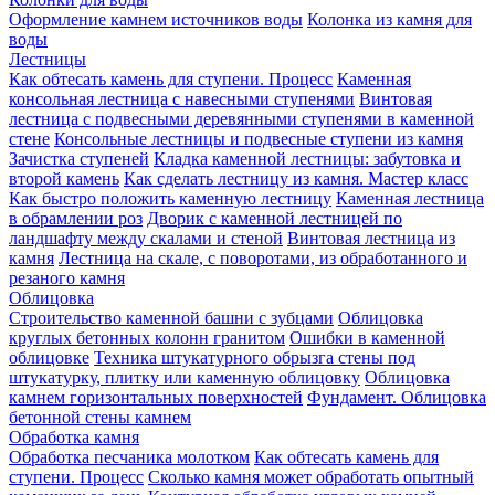
Оформление камнем источников воды
Колонка из камня для
воды
Лестницы
Как обтесать камень для ступени. Процесс
Каменная
консольная лестница с навесными ступенями
Винтовая
лестница с подвесными деревянными ступенями в каменной
стене
Консольные лестницы и подвесные ступени из камня
Зачистка ступеней
Кладка каменной лестницы: забутовка и
второй камень
Как сделать лестницу из камня. Мастер класс
Как быстро положить каменную лестницу
Каменная лестница
в обрамлении роз
Дворик с каменной лестницей по
ландшафту между скалами и стеной
Винтовая лестница из
камня
Лестница на скале, с поворотами, из обработанного и
резаного камня
Облицовка
Строительство каменной башни с зубцами
Облицовка
круглых бетонных колонн гранитом
Ошибки в каменной
облицовке
Техника штукатурного обрызга стены под
штукатурку, плитку или каменную облицовку
Облицовка
камнем горизонтальных поверхностей
Фундамент. Облицовка
бетонной стены камнем
Обработка камня
Обработка песчаника молотком
Как обтесать камень для
ступени. Процесс
Сколько камня может обработать опытный