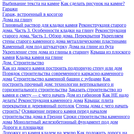
Выбивание текста на камне
Как сделать рисунок на камне?
Гаражи
Гараж, встроенный в косогор
Дома на глину
Глиняный раствор для кладки камня
Реконструкция старого
дома. Часть 3. Особенности кладки на глину
Реконструкция
старого дома. Часть 1. Обзор дома. Перекрытия
Укрепляем
стены старого каменного дома металлическими пластинами
Каменный дом под штукатурку
Дома на глине из бута
Укрепление стен дома из глины в старину
Крыша из плоского
камня
Кладка камня на глине
Дом. Строительство
Как из дикого камня построить подпорную стену или дом
Порядок строительства современного каркасно-каменного
дома
Строительство каменной башни с зубцами
Как
построить прочный дом: технологии вертикального и
горизонтального строительства
Заказать строительство из
камня и смету — с чего начать
Дом из габионов
Как НЕ надо
делать! Реконструкция каменного дома
Крыша: плита
перекрытия и деревянный потолок
Стены дома с чего начать
строить?
Освящение первого камня перед началом
строительства дома в Греции
Сроки строительства каменного
дома
Монолитный железобетонный фундамент под дом
Дороги и площадки
Дорожку из камня кладем на землю
Как положить дорогу на