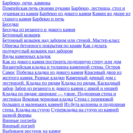
Барбекю, печи, камины
Помпейская печь своими руками
Барбекю, лестница, стол и
душевая из камня
Барбекю из дикого камня
Камин во дворе из
старого камня
Барбекю и печь
Беседки
Беседка из резаного и дикого камня
Бетонный козырек
Бетонный козырек над забором или стеной. Мастер-класс
Обрезка бетонного покрытия по краям
Как сделать
полукруглый козырек над забором
Виды каменных кладок
Как из дикого камня построить подпорную стену или дом
Византийская кладка и толщина каменной стены. Остров
Самос
Побелка кладки из дикого камня
Красивый двор из
желтого камня. Разные кладки
Каменный дачный дом с
лестницей. Кладка по рядам
Кладка по рядам. Каскадный
забор
Забор из резаного и дикого камня с аркой и нишей
Кладка по рядам: широкие — узкие. Подпорная стена и
лестница
Вековая черновая кладка
Стена с перевязкой
больших и маленьких камней
Из бута колонны и подпорная
стена. Кладка на сухую
Суперкладка на сухую из камней
разной формы
Винные погреба
Винный погреб
Выбиваем рисунок на камне