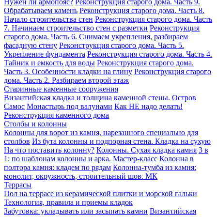
Нужен ли армопояс?
Реконструкция старого дома. Часть 9.
Обрабатываем камень
Реконструкция старого дома. Часть 8.
Начало строительства стен
Реконструкция старого дома. Часть
7. Начинаем строительство стен с разметки
Реконструкция
старого дома. Часть 6. Снимаем укрепления, разбираем
фасадную стену
Реконструкция старого дома. Часть 5.
Укрепление фундамента
Реконструкция старого дома. Часть 4.
Тайник и емкость для воды
Реконструкция старого дома.
Часть 3. Особенности кладки на глину
Реконструкция старого
дома. Часть 2. Разбираем второй этаж
Старинные каменные сооружения
Византийская кладка и толщина каменной стены. Остров
Самос
Монастырь под валунами
Как НЕ надо делать!
Реконструкция каменного дома
Столбы и колонны
Колонны для ворот из камня, нарезанного специально для
столбов
Из бута колонны и подпорная стена. Кладка на сухую
На что поставить колонну?
Колонны. Сухая кладка камня
3 в
1: по шаблонам колонны и арка. Мастер-класс
Колонна в
полтора камня: кладем по рядам
Колонна-тумба из камня:
монолит, окружность, строительный шов. МК
Террасы
Пол на террасе из керамической плитки и морской гальки
Технология, правила и приемы кладок
Забутовка: укладывать или засыпать камни
Византийская