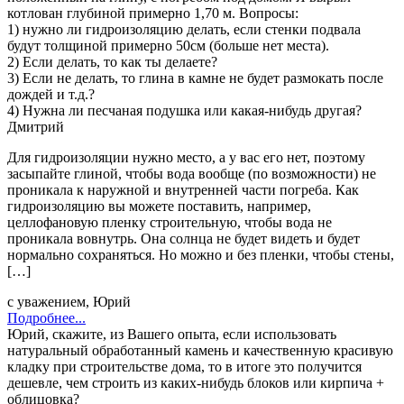
котлован глубиной примерно 1,70 м. Вопросы:
1) нужно ли гидроизоляцию делать, если стенки подвала
будут толщиной примерно 50см (больше нет места).
2) Если делать, то как ты делаете?
3) Если не делать, то глина в камне не будет размокать после
дождей и т.д.?
4) Нужна ли песчаная подушка или какая-нибудь другая?
Дмитрий
Для гидроизоляции нужно место, а у вас его нет, поэтому
засыпайте глиной, чтобы вода вообще (по возможности) не
проникала к наружной и внутренней части погреба. Как
гидроизоляцию вы можете поставить, например,
целлофановую пленку строительную, чтобы вода не
проникала вовнутрь. Она солнца не будет видеть и будет
нормально сохраняться. Но можно и без пленки, чтобы стены,
[…]
с уважением, Юрий
Подробнее...
Юрий, скажите, из Вашего опыта, если использовать
натуральный обработанный камень и качественную красивую
кладку при строительстве дома, то в итоге это получится
дешевле, чем строить из каких-нибудь блоков или кирпича +
облицовка?