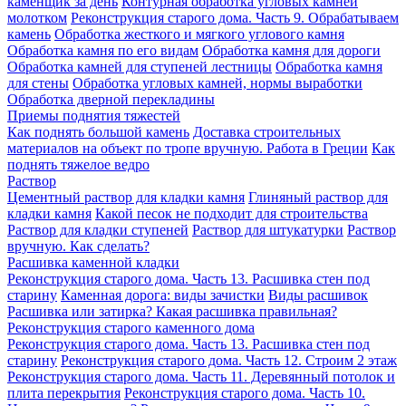
каменщик за день
Контурная обработка угловых камней
молотком
Реконструкция старого дома. Часть 9. Обрабатываем
камень
Обработка жесткого и мягкого углового камня
Обработка камня по его видам
Обработка камня для дороги
Обработка камней для ступеней лестницы
Обработка камня
для стены
Обработка угловых камней, нормы выработки
Обработка дверной перекладины
Приемы поднятия тяжестей
Как поднять большой камень
Доставка строительных
материалов на объект по тропе вручную. Работа в Греции
Как
поднять тяжелое ведро
Раствор
Цементный раствор для кладки камня
Глиняный раствор для
кладки камня
Какой песок не подходит для строительства
Раствор для кладки ступеней
Раствор для штукатурки
Раствор
вручную. Как сделать?
Расшивка каменной кладки
Реконструкция старого дома. Часть 13. Расшивка стен под
старину
Каменная дорога: виды зачистки
Виды расшивок
Расшивка или затирка? Какая расшивка правильная?
Реконструкция старого каменного дома
Реконструкция старого дома. Часть 13. Расшивка стен под
старину
Реконструкция старого дома. Часть 12. Строим 2 этаж
Реконструкция старого дома. Часть 11. Деревянный потолок и
плита перекрытия
Реконструкция старого дома. Часть 10.