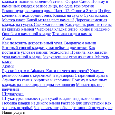
кладка и толщина каменной стены. Остров Самос
Почему в
каменных кладках разное лицо, но одна технология
Реконструкция старого дома. Часть 12. Строим 2 этаж
Из бута
колонны и подпорная стена. Кладка на сухую
Сухая кладка.
Мастер класс
Какой металл рвет камень?
Дорогая каменная
кладка, на сухую. Сверхмастерство
Как сделать ровные стены
из кривых камней?
Черновая кладка: живо, криво и надежно
Ошибки в каменной кладке
Техника кладки камня
Углы
Как положить декоративный угол. Выдвигаем камни
Быстрый способ кладки угла: рейки и две нитки
Как
поставить угловые камни: технология
Правила: как завести
угол каменной кладки
Закругленный угол из камня. Мастер-
класс
Храмы
Русский храм в Афинах. Как и из чего построен?
Храм из
резаного камня c керамикой и мрамором
Старинный храм в
Афинах из камня, кирпича и керамики
Почему в каменных
кладках разное лицо, но одна технология
Монастырь под
валунами
Штукатурка
Штукатурка внахлест для сухой кладки из дикого камня
Побелка кладки из дикого камня
Раствор для штукатурки
Как
закрыть штробы?
Закрываем штробы в финишной штукатурке
Наши услуги