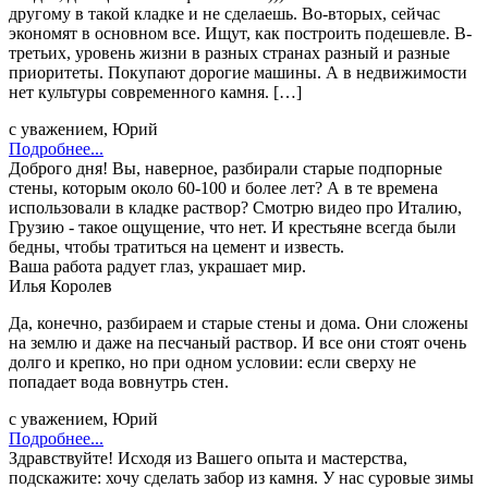
другому в такой кладке и не сделаешь. Во-вторых, сейчас
экономят в основном все. Ищут, как построить подешевле. В-
третьих, уровень жизни в разных странах разный и разные
приоритеты. Покупают дорогие машины. А в недвижимости
нет культуры современного камня. […]
с уважением, Юрий
Подробнее...
Доброго дня! Вы, наверное, разбирали старые подпорные
стены, которым около 60-100 и более лет? А в те времена
использовали в кладке раствор? Смотрю видео про Италию,
Грузию - такое ощущение, что нет. И крестьяне всегда были
бедны, чтобы тратиться на цемент и известь.
Ваша работа радует глаз, украшает мир.
Илья Королев
Да, конечно, разбираем и старые стены и дома. Они сложены
на землю и даже на песчаный раствор. И все они стоят очень
долго и крепко, но при одном условии: если сверху не
попадает вода вовнутрь стен.
с уважением, Юрий
Подробнее...
Здравствуйте! Исходя из Вашего опыта и мастерства,
подскажите: хочу сделать забор из камня. У нас суровые зимы