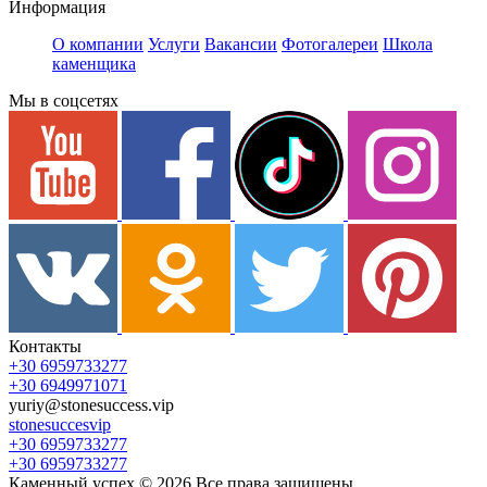
Информация
О компании
Услуги
Вакансии
Фотогалереи
Школа
каменщика
Мы в соцсетях
Контакты
+30 6959733277
+30 6949971071
yuriy@stonesuccess.vip
stonesuccesvip
+30 6959733277
+30 6959733277
Каменный успех ©
2026
Все права защищены.