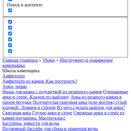
Поиск в контенте
Главная страница
»
Уроки
»
Инструмент и снаряжение
каменщика
Школа каменщика
Амфитеатр
Амфитеатр из камня. Как построить?
Арки, ниши
Ниша для крана с подсветкой из резанного камня
Одинаковые
арки в стене. Кладем по шаблону
Арка из резаного камня в
проем беседки
Полукруглая сквозная арка (или мостик) сухой
кладкой. Ломаем и строим
Из чего сделать шаблон для арки?
Сквозная арка
Глухие арки в стене
Смежные арки в стене из
камня песчаника. Мастер-класс
Бассейны, емкости для воды
Подземный бассейн для сбора и хранения воды