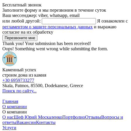
Бесплатный звонок
Заполните форму и мы перезвоним в течение суток
Ваш мессенджер: viber, whatsapp, email
или любой другой:
Я ознакомлен с
регламентом о защите персональных данных
и выражаю
согласие на их обработку
Thank you! Your submission has been received!
Oops! Something went wrong while submitting the form.
Каменный успех
строим дома из камня
+30 6959733277
Skala, Patmos, 85500, Dodekanese, Greece
Поиск по сайту...
Главная
О компании
О компании
О нас
Шеф Юрий Москаленко
Портфолио
Отзывы
Вопросы и
ответы
Вакансии
Контакты
Услуги