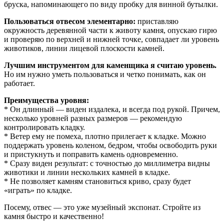
бруска, напоминающего по виду пробку для винной бутылки.
Пользоваться отвесом элементарно:
приставляю
окружность деревянной части к животу камня, опускаю гирю
и проверяю по верхней и нижней точке, совпадает ли уровень
животиков, линии лицевой плоскости камней.
Лучшим инструментом для каменщика я считаю уровень.
Но им нужно уметь пользоваться и четко понимать, как он
работает.
Преимущества уровня:
* Он длинный — виден издалека, и всегда под рукой. Причем,
несколько уровней разных размеров — рекомендую
контролировать кладку.
* Ветер ему не помеха, плотно прилегает к кладке. Можно
поддержать уровень коленом, бедром, чтобы освободить руки
и пристукнуть и поправить камень одновременно.
* Сразу виден результат: с точностью до миллиметра видны
животики и линии нескольких камней в кладке.
* Не позволяет камням становиться криво, сразу будет
«играть» по кладке.
Посему, отвес — это уже музейный экспонат. Стройте из
камня быстро и качественно!