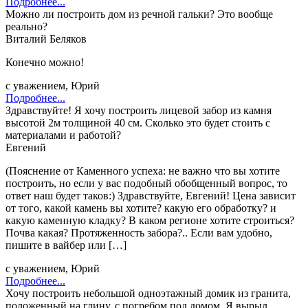
Подробнее...
Можно ли построить дом из речной гальки? Это вообще
реально?
Виталий Беляков
Конечно можно!
с уважением, Юрий
Подробнее...
Здравствуйте! Я хочу построить лицевой забор из камня
высотой 2м толщиной 40 см. Сколько это будет стоить с
материалами и работой?
Евгений
(Пояснение от Каменного успеха: не важно что вы хотите
построить, но если у вас подобный обобщенный вопрос, то
ответ наш будет таков:) Здравствуйте, Евгений! Цена зависит
от того, какой камень вы хотите? какую его обработку? и
какую каменную кладку? В каком регионе хотите строиться?
Почва какая? Протяженность забора?.. Если вам удобно,
пишите в вайбер или […]
с уважением, Юрий
Подробнее...
Хочу построить небольшой одноэтажный домик из гранита,
положенный на глину, с погребом под домом. Я вырыл