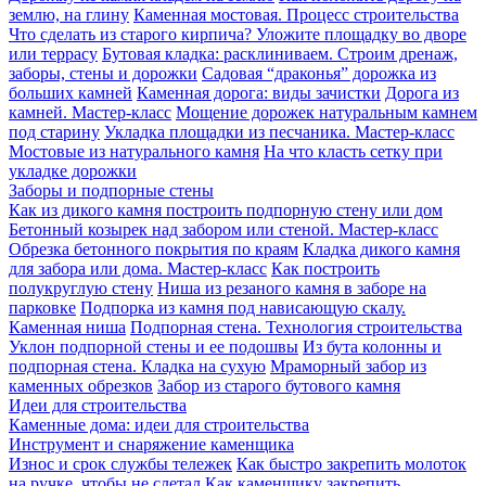
землю, на глину
Каменная мостовая. Процесс строительства
Что сделать из старого кирпича? Уложите площадку во дворе
или террасу
Бутовая кладка: расклиниваем. Строим дренаж,
заборы, стены и дорожки
Садовая “драконья” дорожка из
больших камней
Каменная дорога: виды зачистки
Дорога из
камней. Мастер-класс
Мощение дорожек натуральным камнем
под старину
Укладка площадки из песчаника. Мастер-класс
Мостовые из натурального камня
На что класть сетку при
укладке дорожки
Заборы и подпорные стены
Как из дикого камня построить подпорную стену или дом
Бетонный козырек над забором или стеной. Мастер-класс
Обрезка бетонного покрытия по краям
Кладка дикого камня
для забора или дома. Мастер-класс
Как построить
полукруглую стену
Ниша из резаного камня в заборе на
парковке
Подпорка из камня под нависающую скалу.
Каменная ниша
Подпорная стена. Технология строительства
Уклон подпорной стены и ее подошвы
Из бута колонны и
подпорная стена. Кладка на сухую
Мраморный забор из
каменных обрезков
Забор из старого бутового камня
Идеи для строительства
Каменные дома: идеи для строительства
Инструмент и снаряжение каменщика
Износ и срок службы тележек
Как быстро закрепить молоток
на ручке, чтобы не слетал
Как каменщику закрепить