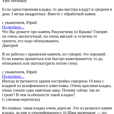
Yura Slivinskiy
Если односторонняя кладка, то два мастера кладут в среднем в
день 3 метра квадратных. Вместе с обработкой камня.
с уважением, Юрий
Подробнее...
Что Вы думаете про камень Ракушечник из Крыма? Говорят,
он очень экологичный, но очень мягкий: в отличии от
гранита, его надо облицовывать.
Дмитрий
Я не работал с крымским камнем, но говорят, что хороший.
Если камень крошиться или быстро выветривается, то да,
облицевать или оштукатурить потом стену.
с уважением, Юрий
Подробнее...
Иногда встречаются здания постройки середины 19 века с
кладкой из шлифованного известняка. Очень красивая кладка,
очень тонкие едва заметные швы. Почему сейчас так не
строят? В чем особенности такой кладки?
G (личная переписка)
Во-первых, такая кладка очень дорогая. Это из резаного камня
кладка, да еще и отшлифованного ))) Швы маленькие — по-