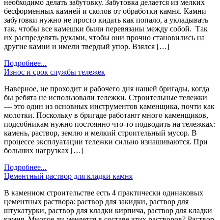
необходимо делать забутовку. Забутовка делается из мелких
бесформенных камней и сколов от обработки камня. Камни
забутовки нужно не просто кидать как попало, а укладывать
так, чтобы все камешки были перевязаны между собой. Так
их распределять руками, чтобы они прочно становились на
другие камни и имели твердый упор. Взялся […]
Подробнее...
Износ и срок службы тележек
Наверное, не проходит и рабочего дня нашей бригады, когда
бы ребята не использовали тележки. Строительные тележки
— это один из основных инструментов каменщика, почти как
молотки. Поскольку в бригаде работают много каменщиков,
подсобникам нужно постоянно что-то подводить на тележках:
камень, раствор, землю и мелкий строительный мусор. В
процессе эксплуатации тележки сильно изнашиваются. При
больших нагрузках […]
Подробнее...
Цементный раствор для кладки камня
В каменном строительстве есть 4 практически одинаковых
цементных раствора: раствор для закидки, раствор для
штукатурки, раствор для кладки кирпича, раствор для кладки
камня. Многое ли меняется в составе этих растворов? Раствор