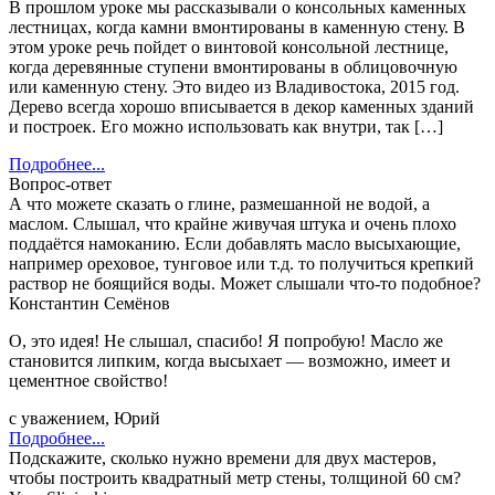
В прошлом уроке мы рассказывали о консольных каменных
лестницах, когда камни вмонтированы в каменную стену. В
этом уроке речь пойдет о винтовой консольной лестнице,
когда деревянные ступени вмонтированы в облицовочную
или каменную стену. Это видео из Владивостока, 2015 год.
Дерево всегда хорошо вписывается в декор каменных зданий
и построек. Его можно использовать как внутри, так […]
Подробнее...
Вопрос-ответ
А что можете сказать о глине, размешанной не водой, а
маслом. Слышал, что крайне живучая штука и очень плохо
поддаётся намоканию. Если добавлять масло высыхающие,
например ореховое, тунговое или т.д. то получиться крепкий
раствор не боящийся воды. Может слышали что-то подобное?
Константин Семёнов
О, это идея! Не слышал, спасибо! Я попробую! Масло же
становится липким, когда высыхает — возможно, имеет и
цементное свойство!
с уважением, Юрий
Подробнее...
Подскажите, сколько нужно времени для двух мастеров,
чтобы построить квадратный метр стены, толщиной 60 см?