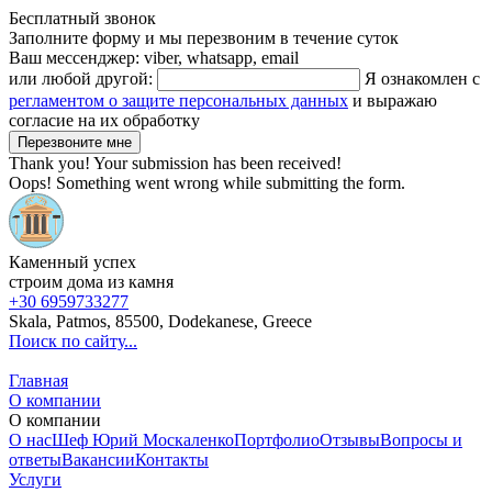
Бесплатный звонок
Заполните форму и мы перезвоним в течение суток
Ваш мессенджер: viber, whatsapp, email
или любой другой:
Я ознакомлен с
регламентом о защите персональных данных
и выражаю
согласие на их обработку
Thank you! Your submission has been received!
Oops! Something went wrong while submitting the form.
Каменный успех
строим дома из камня
+30 6959733277
Skala, Patmos, 85500, Dodekanese, Greece
Поиск по сайту...
Главная
О компании
О компании
О нас
Шеф Юрий Москаленко
Портфолио
Отзывы
Вопросы и
ответы
Вакансии
Контакты
Услуги