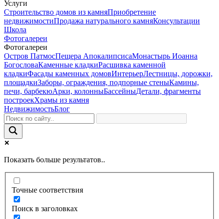
Услуги
Строительство домов из камня
Приобретение
недвижимости
Продажа натурального камня
Консультации
Школа
Фотогалереи
Фотогалереи
Остров Патмос
Пещера Апокалипсиса
Монастырь Иоанна
Богослова
Каменные кладки
Расшивка каменной
кладки
Фасады каменных домов
Интерьер
Лестницы, дорожки,
площадки
Заборы, ограждения, подпорные стены
Камины,
печи, барбекю
Арки, колонны
Бассейны
Детали, фрагменты
построек
Храмы из камня
Недвижимость
Блог
Показать больше результатов..
Точные соответствия
Поиск в заголовках