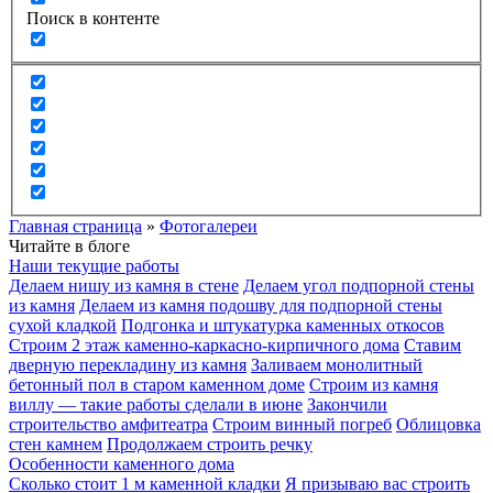
Поиск в контенте
Главная страница
»
Фотогалереи
Читайте в блоге
Наши текущие работы
Делаем нишу из камня в стене
Делаем угол подпорной стены
из камня
Делаем из камня подошву для подпорной стены
сухой кладкой
Подгонка и штукатурка каменных откосов
Строим 2 этаж каменно-каркасно-кирпичного дома
Ставим
дверную перекладину из камня
Заливаем монолитный
бетонный пол в старом каменном доме
Строим из камня
виллу — такие работы сделали в июне
Закончили
строительство амфитеатра
Строим винный погреб
Облицовка
стен камнем
Продолжаем строить речку
Особенности каменного дома
Сколько стоит 1 м каменной кладки
Я призываю вас строить