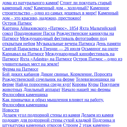
дома из натурального камня!
Стоит ли покупать старый
каменный дом?
Каменный дом – холодный?
Каменное
строительство – одно из самых дешевых в мире!
Каменный
дом – это красиво, надежно, престижно!
Остров Патмос
Картина Айвазовского «Патмос». 1854
Яхта Мальтийский
сокол
Празднование Пасхи
Рождественские каникулы на
Патмосе
Международный фестиваль фотографии под
открытым небом
Музыкальные вечера Патмоса
День памяти
Святой Параскевы в Греции — 26 июля
Осьминог на охоте
Карнавал на Патмосе
Международный кинофестиваль на
Патмосе
Яхта «Adastra» на Патмосе
Остров Патмос – одно из
удивительных мест на земле!
Ферма на Патмосе
Бой диких кабанов
Дикие свиньи. Кормление. Поросята
Рождественский сочельник на ферме
Телевизионщики на
ферме
Найди поросенка среди кур!
Коровы
Куры
Покупаем
животных
Доильный аппарат
Начало нашей эко фермы
Философия каменщика
Как привычки и образ мышления влияют на работу.
Философия каменщика
Новости
Делаем угол подпорной стены из камня
Делаем из камня
подошву для подпорной стены сухой кладкой
Подгонка и
штукатурка каменных откосов
Строим 2 этаж каменно-