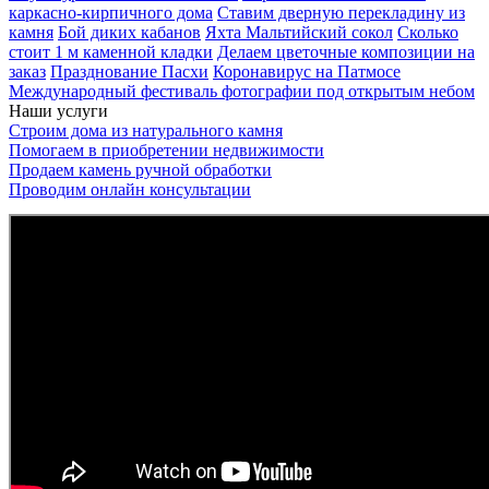
каркасно-кирпичного дома
Ставим дверную перекладину из
камня
Бой диких кабанов
Яхта Мальтийский сокол
Сколько
стоит 1 м каменной кладки
Делаем цветочные композиции на
заказ
Празднование Пасхи
Коронавирус на Патмосе
Международный фестиваль фотографии под открытым небом
Наши услуги
Строим дома из натурального камня
Помогаем в приобретении недвижимости
Продаем камень ручной обработки
Проводим онлайн консультации