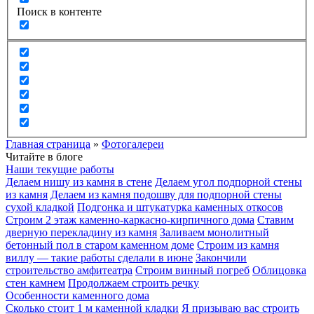
Поиск в контенте
Главная страница
»
Фотогалереи
Читайте в блоге
Наши текущие работы
Делаем нишу из камня в стене
Делаем угол подпорной стены
из камня
Делаем из камня подошву для подпорной стены
сухой кладкой
Подгонка и штукатурка каменных откосов
Строим 2 этаж каменно-каркасно-кирпичного дома
Ставим
дверную перекладину из камня
Заливаем монолитный
бетонный пол в старом каменном доме
Строим из камня
виллу — такие работы сделали в июне
Закончили
строительство амфитеатра
Строим винный погреб
Облицовка
стен камнем
Продолжаем строить речку
Особенности каменного дома
Сколько стоит 1 м каменной кладки
Я призываю вас строить