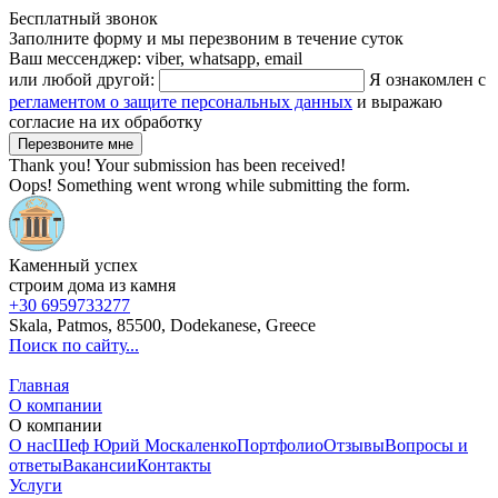
Бесплатный звонок
Заполните форму и мы перезвоним в течение суток
Ваш мессенджер: viber, whatsapp, email
или любой другой:
Я ознакомлен с
регламентом о защите персональных данных
и выражаю
согласие на их обработку
Thank you! Your submission has been received!
Oops! Something went wrong while submitting the form.
Каменный успех
строим дома из камня
+30 6959733277
Skala, Patmos, 85500, Dodekanese, Greece
Поиск по сайту...
Главная
О компании
О компании
О нас
Шеф Юрий Москаленко
Портфолио
Отзывы
Вопросы и
ответы
Вакансии
Контакты
Услуги