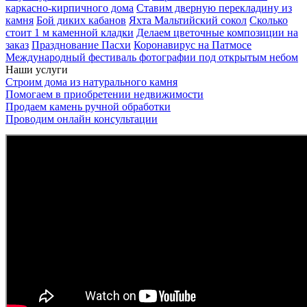
каркасно-кирпичного дома
Ставим дверную перекладину из
камня
Бой диких кабанов
Яхта Мальтийский сокол
Сколько
стоит 1 м каменной кладки
Делаем цветочные композиции на
заказ
Празднование Пасхи
Коронавирус на Патмосе
Международный фестиваль фотографии под открытым небом
Наши услуги
Строим дома из натурального камня
Помогаем в приобретении недвижимости
Продаем камень ручной обработки
Проводим онлайн консультации