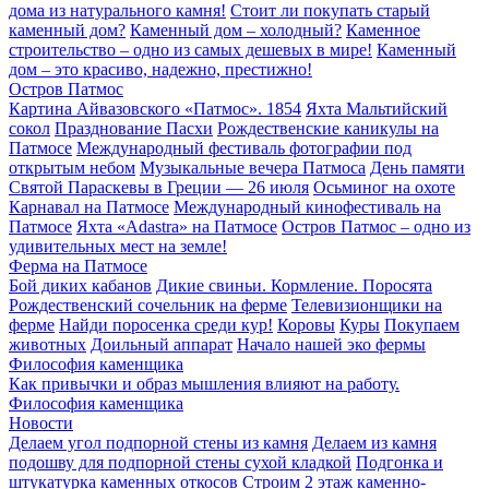
дома из натурального камня!
Стоит ли покупать старый
каменный дом?
Каменный дом – холодный?
Каменное
строительство – одно из самых дешевых в мире!
Каменный
дом – это красиво, надежно, престижно!
Остров Патмос
Картина Айвазовского «Патмос». 1854
Яхта Мальтийский
сокол
Празднование Пасхи
Рождественские каникулы на
Патмосе
Международный фестиваль фотографии под
открытым небом
Музыкальные вечера Патмоса
День памяти
Святой Параскевы в Греции — 26 июля
Осьминог на охоте
Карнавал на Патмосе
Международный кинофестиваль на
Патмосе
Яхта «Adastra» на Патмосе
Остров Патмос – одно из
удивительных мест на земле!
Ферма на Патмосе
Бой диких кабанов
Дикие свиньи. Кормление. Поросята
Рождественский сочельник на ферме
Телевизионщики на
ферме
Найди поросенка среди кур!
Коровы
Куры
Покупаем
животных
Доильный аппарат
Начало нашей эко фермы
Философия каменщика
Как привычки и образ мышления влияют на работу.
Философия каменщика
Новости
Делаем угол подпорной стены из камня
Делаем из камня
подошву для подпорной стены сухой кладкой
Подгонка и
штукатурка каменных откосов
Строим 2 этаж каменно-