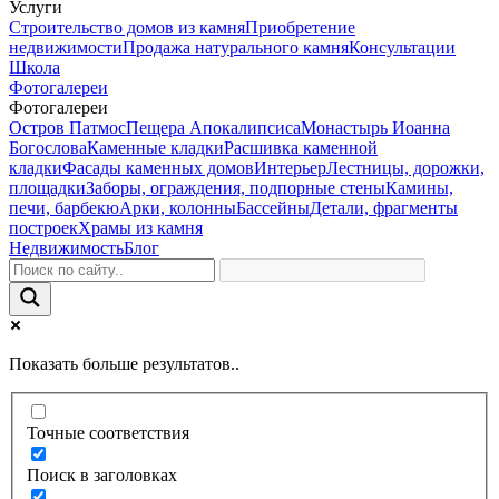
Услуги
Строительство домов из камня
Приобретение
недвижимости
Продажа натурального камня
Консультации
Школа
Фотогалереи
Фотогалереи
Остров Патмос
Пещера Апокалипсиса
Монастырь Иоанна
Богослова
Каменные кладки
Расшивка каменной
кладки
Фасады каменных домов
Интерьер
Лестницы, дорожки,
площадки
Заборы, ограждения, подпорные стены
Камины,
печи, барбекю
Арки, колонны
Бассейны
Детали, фрагменты
построек
Храмы из камня
Недвижимость
Блог
Показать больше результатов..
Точные соответствия
Поиск в заголовках